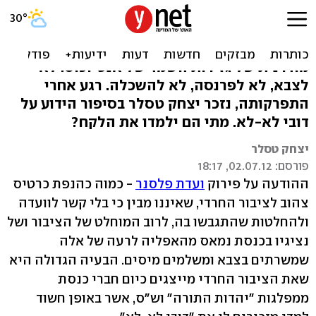
הסיפור על פלסנר ורבי לא-לא
החרדים התייחסו לוועדת פלסנר כמו לגרסה
מודרנית של גזירות השמד של אנטיוכוס: לא
לצבא, לא לפרנסה, לא להשכלה. רגע אחרי
התפרקותה, נזכר יצחק טסלר בסיפור הידוע על
דובי לא-לא. מתי הם ילמדו את הלקח?
יצחק טסלר
פורסם: 02.07.12, 18:17
ההודעה על פירוק
ועדת פלסנר
- כמוה כהנפת כרטיס
צהוב לציבור החרדי, שאיננו מבין כי בלי קשר לוועדה
ולהחלטות שהתגבשו בה, לרוב המוחלט של הציבור ושל
נציגיו בכנסת נמאס מהאפליה לרעה של אלה
שמשרתים בצבא ומשלמים מיסים. הבעיה הגדולה היא
שאת הציבור החרדי מייצגים כיום חברי כנסת
ממפלגות "יהדות התורה" וש"ס, אשר באופן חשוד