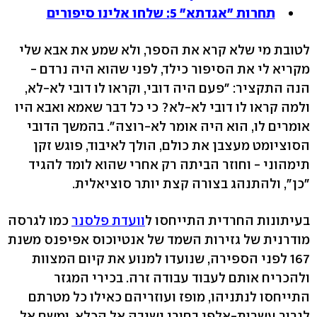
תחרות "אגדתא" 5: שלחו אלינו סיפורים
לטובת מי שלא קרא את הספר, ולא שמע את אבא שלי
מקריא לי את הסיפור כילד, לפני שהוא היה נרדם -
הנה התקציר: "פעם היה דובי, וקראו לו דובי לא-לא,
ולמה קראו לו דובי לא-לא? כי כל דבר שאמא ואבא היו
אומרים לו, הוא היה אומר לא-רוצה". בהמשך הדובי
הסוציומט מעצבן את כולם, הולך לאיבוד, פוגש זקן
תימהוני - וחוזר הביתה רק אחרי שהוא לומד להגיד
"כן", ולהתנהג בצורה קצת יותר סוציאלית.
בעיתונות החרדית התייחסו ל
וועדת פלסנר
כמו לגרסה
מודרנית של גזירות השמד של אנטיוכוס אפיפנס משנת
167 לפני הספירה, שנועדו למנוע את קיום המצוות
ולהכריח אותם לעבוד עבודה זרה. בכירי המגזר
התייחסו לנתניהו, מופז ועוזריהם כאילו כל מטרתם
לגרור עשרות-אלפי בחורי ישיבה אל הכלא, ומשם אל