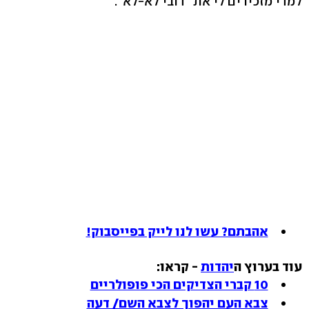
למדי מזכירים לי את "דובי לא-לא".
אהבתם? עשו לנו לייק בפייסבוק!
עוד בערוץ ה
יהדות
- קראו:
10 קברי הצדיקים הכי פופולריים
צבא העם יהפוך לצבא השם/ דעה