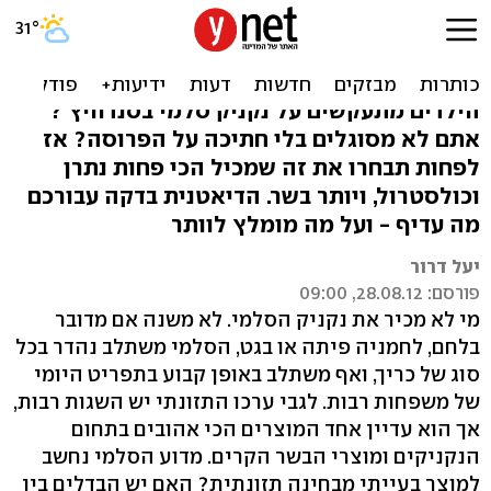
איזה נקניק סלמי הכי פחות
מזיק? דיאטנית בדקה
הילדים מתעקשים על נקניק סלמי בסנדוויץ'?
אתם לא מסוגלים בלי חתיכה על הפרוסה? אז
לפחות תבחרו את זה שמכיל הכי פחות נתרן
וכולסטרול, ויותר בשר. הדיאטנית בדקה עבורכם
מה עדיף - ועל מה מומלץ לוותר
יעל דרור
פורסם: 28.08.12, 09:00
מי לא מכיר את נקניק הסלמי. לא משנה אם מדובר
בלחם, לחמניה פיתה או בגט, הסלמי משתלב נהדר בכל
סוג של כריך, ואף משתלב באופן קבוע בתפריט היומי
של משפחות רבות. לגבי ערכו התזונתי יש השגות רבות,
אך הוא עדיין אחד המוצרים הכי אהובים בתחום
הנקניקים ומוצרי הבשר הקרים. מדוע הסלמי נחשב
למוצר בעייתי מבחינה תזונתית? האם יש הבדלים בין