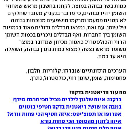
כמות בשר גבוהה במוצר. לקחנו בחשבון מראש שאחוזי
השומן יהיו גבוהים, כי מדובר בנקניק מעובד שחלקים
לא קטנים מטעמו ומרקמו מושפעים מנוכחות גבוהה
של שומן. עם זאת, נמצאו הבדלים גדולים מאוד בכמויות
השומן בין החברות, ואף הבדלים ניכרים בכמות השומן
הרווי והכולסטרול. כאמור, מכיוון שמדובר במוצר
משומר מראש נצפה למצוא כמות נתרן גבוהה, השאלה
היא עד כמה.
הערכים התזונתיים שנבדקו: קלוריות, חלבון,
פחמימות, שומן, שומן רווי, כולסטרול, נתרן.
מה עוד הדיאטנית בדקה?
בדקנו: איזה שלגון לילדים מכיל הכי הרבה סידן?
במבה או שוש? דיאטנית בדקה חטיפי בוטנים
אפרופו או תפוצ'יפס: איזה חטיף הכי פחות נורא?
איזה ג'חנון מהסופר הכי פחות נורא
איזה סלט חומוס קנוי הכי בריא?