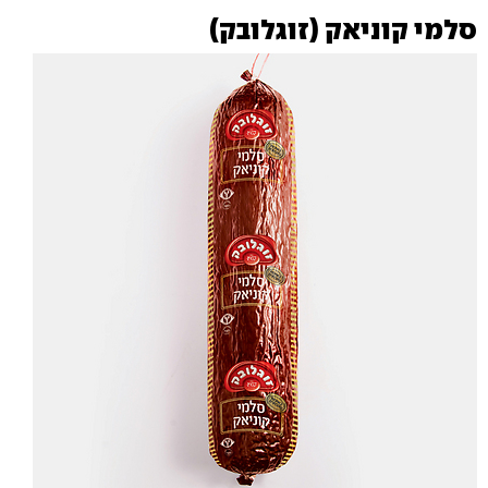
סלמי קוניאק (זוגלובק)