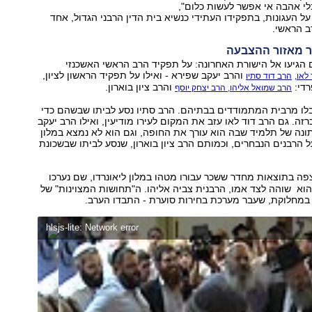
לי אהבה אי אפשר לעשות כלום",
על העגונות, בתפקידו העתידי כנשיא בית הדין הרבני הגדול, אחד
ב הראשי.
ר מאזור ההצבעה
הגיעו אל הישורת האחרונה: על תפקיד הרב הראשי האשכנזי
והרב יעקב שפירא - ואילו על תפקיד הראשון לציון,
לאו,
הרב דוד סתיו
די:
והרב ציון בוארון.
הרב שמואל אליהו,
הרב יצחק יוסף
לו מרבית המתמודדים בבתיהם. הרב סתיו נסע לביתו שבשהם כדי
ה. גם הרב דוד לאו עזב את המקום לעירו מודיעין, ואילו הרב יעקב
נה של תלמיד שבה הוא עורך את החופה, וגם הוא לא נמצא במלון
הרבנים הנבחרים, וכמותם הרב ציון בוארון, שנסע לביתו שבשכונת
פה בתוצאות מחדר ששכר עבורו מטהו במלון ליאונרדו, שם נערכו
וא שוהה לצד אמו, הרבנית צביה אליהו. ה"תחושות המצוינות" של
במחלוקת, שעבר מערכת בחירות סוערת - התבדו הערב.
hlsjs-lite: Network error