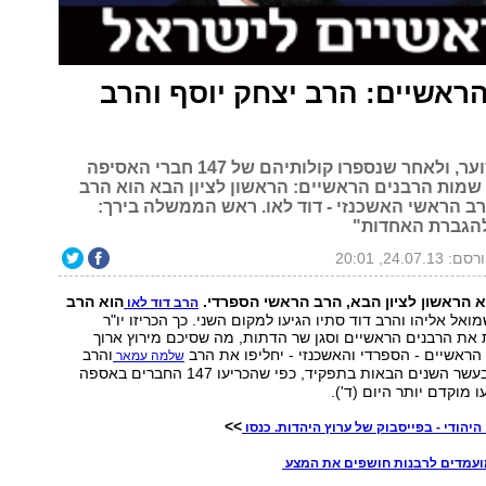
ראשיים: הרב יצחק יוסף והרב
בתום מירוץ סוער, ולאחר שנספרו קולותיהם של 147 חברי האסיפה
שמות הרבנים הראשיים: הראשון לציון הבא הוא הרב
רב הראשי האשכנזי - דוד לאו. ראש הממשלה בירך:
להגברת האחדות"
ם: 24.07.13, 20:01
א הראשון לציון הבא, הרב הראשי הספרדי.
הוא הרב
הרב דוד לאו
אל אליהו והרב דוד סתיו הגיעו למקום השני. כך הכריזו יו"ר
את הרבנים הראשיים וסגן שר הדתות, מה שסיכם מירוץ ארוך
הראשיים - הספרדי והאשכנזי - יחליפו את הרב
והרב
שלמה עמאר
, ויכהנו בעשר השנים הבאות בתפקיד, כפי שהכריעו 147 החברים באספה
 מוקדם יותר היום (ד').
>>
היהודי - בפייסבוק של ערוץ היהדות. כנסו
מועמדים לרבנות חושפים את המצע