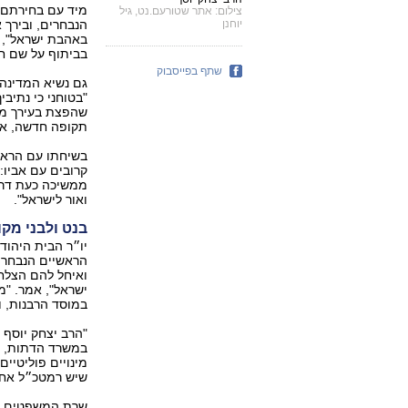
מיד עם בחירתם 
צילום: אתר שטורעם.נט, גיל
הנבחרים, ובירך 
יוחנן
באהבת ישראל", א
בביתוף על שם חמ
שתף בפייסבוק
גם נשיא המדינה,
"בטוחני כי נתיב
שהפצת בעירך מוד
תקופה חדשה, א
בשיחתו עם הראשו
קרובים עם אביו
ממשיכה כעת דרכך
ואור לישראל".
בנט ולבני מקו
יו״ר הבית היהוד
הראשיים הנבחרי
ואיחל להם הצלחה
ישראל", אמר. "מ
במוסד הרבנות, ו
"הרב יצחק יוסף 
במשרד הדתות, ו
מינויים פוליטיי
שיש רמטכ״ל אחד
שרת המשפטים, צי