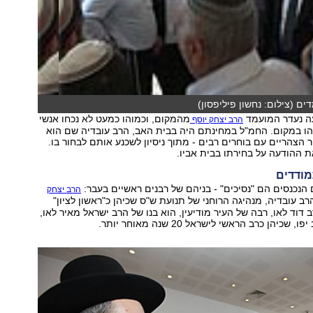
ם (צילום: נחשון פיליפסון)
ה נעדר המועמד
מהמקום, וכמוהו כמעט לא נכחו אנשי
הרב יצחק יוסף
הו במקום. החמ"ל במחינתם היה בבית האב, הרב עובדיה שם הוא
הצהריים עם בוחרים רבים - מתוך ניסיון לשכנע אותם לבחור בו.
ת ההודעה על בחירתו בבית אביו.
מודדים
הנכנסים הם "נסיכים" - בניהם של רבנים ראשיים בעבר:
הרב יצחק
רב עובדיה, מנהיגה הרוחני של תנועת ש"ס שכיהן כ"ראשון לציון"
1973, והרב דוד לאו, רבה של העיר מודיעין, הוא בנו של הרב ישראל מאיר לאו,
כיהן כרב הראשי לישראל 20 שנה מאוחר יותר.