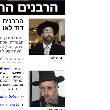
הרבנים ה
דוד לאו
הבוחרת, אלה 
יצחק יוסף, וה
"העת לפעול 
הרב דוד לאו
קובי נחשוני
פורס
צילום: גיל יוחנן
הו
הרב יצחק יוסף
האשכנזי.
הרב שמו
האסיפה הבוחרת 
וממושך. הרבנים 
יונה מצגר
הבוחרת, שהצביעו
<<
הכל על העולם 
על קו סיום: ה
הרב יצחק יוסף