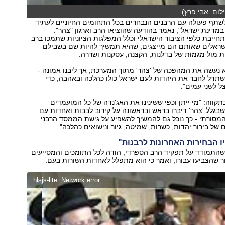
לום: אבי פרץ)
שתף פעולה עם הרבנים הנבחרים בכל התחומים החיוניים לעתיד
מדינת ישראל", נאמר בהודעה שהוציאו הרב וארגון "צהר".
חייבת כלפי הציבור הישראלי וכלל המפלגות הציוניות שתמכו ברב
הישראלים שאותם הם מייצגים, שהיא תמשיך להיות שם בשבילם
ת מול מגמות של בדלנות, הקצנה, עסקנות ושררה.
 נעשה את המהפכה של 'צהר' מתוך המערכת, אך ליבנו אמונה -
שתדל לחבר את היהדות לעם ישראל כולו כהלכה ובאהבה, כדי
 לשני עמים".
קווה: "מי ייתן וכפי ששינינו את האג'נדה של כל המועמדים
שבגלל 'צהר' דיברו בראש ובראשונה על קירוב לבבות ואחדות עם
והמסורתי - כך נוכל גם להמשיך להשפיע על גישת הממסד הרבני
של בירור יהדות, כשרות, שמיטה, גיור ונישואים כהלכה".
ו הבחירות האחרונות לרבנות"
, שהתמודד על תפקיד הרב הספרדי, הודה לכל התומכים והמסייעים
ר שהצביעו עבורו, ואמר כי הוא מתפלל לאחדות השורות בעם.
hlsjs-lite: Network error