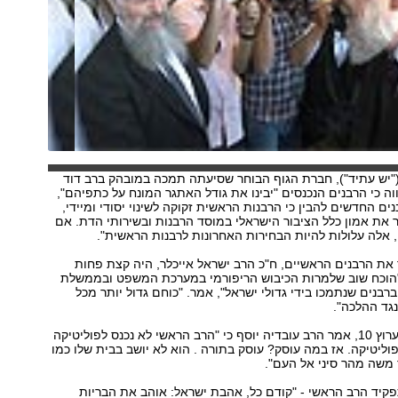
("יש עתיד"), חברת הגוף הבוחר שסיעתה תמכה במובהק ברב דוד
וה כי הרבנים הנכנסים "יבינו את גודל האתגר המונח על כתפיהם",
ים החדשים להבין כי הרבנות הראשית זקוקה לשינוי יסודי ומיידי,
ר את אמון כלל הציבור הישראלי במוסד הרבנות ובשירותי הדת. אם
ו, אלה עלולות להיות הבחירות האחרונות לרבנות הראשית".
את הרבנים הראשיים, ח"כ הרב ישראל אייכלר, היה קצת פחות
הוכח שוב שלמרות הכיבוש הריפורמי במערכת המשפט ובממשלת
רבנים שנתמכו בידי גדולי ישראל", אמר. "כוחם גדול יותר מכל
גד ההלכה".
בראיון שהעניק לערוץ 10, אמר הרב עובדיה יוסף כי "הרב הראשי לא נכנס לפוליטיקה
פוליטיקה. אז במה עוסק? עוסק בתורה . הוא לא יושב בבית שלו כמו
ד משה מהר סיני אל העם".
קיד הרב הראשי - "קודם כל, אהבת ישראל: אוהב את הבריות