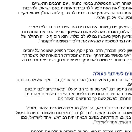
שוחח ראש הממשלה, בנימין נתניהו, עם הרבנים הראשיים
אותם: "זאת העת לפעול להגברת האחדות בעם ישראל, ולהרבות
מר נתניהו, שהזמין את הרבנים להצטרף לחוג התנ"ך שהוא מקיים
יו, שמואל בן-ארצי.
 שמעון פרס, שוחח עם הרבנים החדשים. לרב דוד לאו אמר:
יך שלום, הוכחת זאת לא פעם בעשייתך. אני יודע כי את אותה רוח
יעין תפיץ מעכשיו גם לעולם כולו". הוא הוסיף כי "זו תחילה של
תה נצר למשפחה שנשאה את הלפיד משואה לתקומה".
ן לציון הנבחר, הרב יצחק יוסף, אמר הנשיא, ששומר על יחסים
: "אני מאושר מבחירתך ושמח שהמסורת המפוארת של משפחתך
. בטוחני כי תשרת את עמך בצניעות ובחן, ושתביא תורה ברכה
וים לשיתוף פעולה
י ושר הדתות, נפתלי בנט ("הבית היהודי"), בירך אף הוא את הרבנים
ם,
 בתפקידם. "אני מקווה כי הם יפעלו ויביאו לקרוב לבבות בעם
ערכת הבחירות הנוכחית הבליטה את הצורך בשינויים מהותיים
התחלנו לפעול לשם כך בחודשים האחרונים.
יחד עם הרב דוד לאו, יהיו חלק מהמפכה שהבית היהודי מוביל
שכבר החלה במהפכת 'בחר לך רב', בצמצום מועצות דתיות ובביטול
ם במועצות הדתיות. בפעם הבאה יהיה רב ראשי אחד לישראל, כמו
 ונשיא אחד לישראל".
פי לבני, אמרה כי היא "מקווה לשיתוף פעולה עם הרבנים