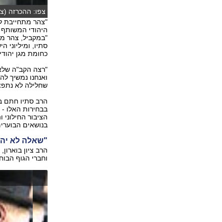
צפו: ההכרזה (צי
"צהר מתחייבת ל
היהודי המשותף ב
"במקביל, צהר מת
סתיו, ומיליוני 
כחומת מגן יהודי
"רצה הקב"ה שלא
ואנחנו נמשיך לה
שחלילה לא נתפצל
הרב סתיו חתם בת
בבחירות האלו - 
הציבור החילוני 
בנושאים הבוערים 
"שאלה לא יהי
הרב ציון בוארון
וחברי הגוף הבוח