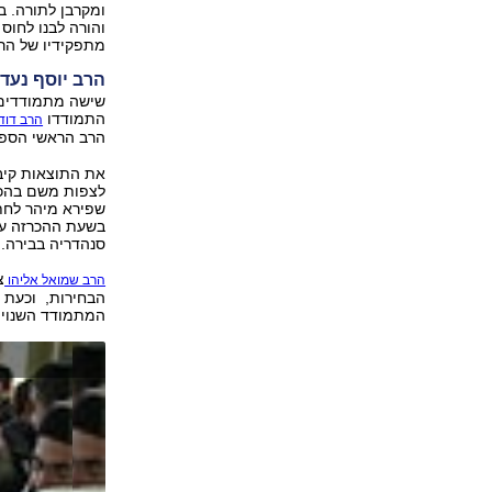
ומקרבן לתורה. ב
והורה לבנו לחוס 
מתפקידיו של הר
הרב יוסף נעד
שישה מתמודדים 
התמודדו
הרב דוד 
הרב הראשי הספר
את התוצאות קיב
לצפות משם בהכרז
שפירא מיהר לחתו
בשעת ההכרזה על 
סנהדריה בבירה.
צ
הרב שמואל אליהו
הבחירות, וכעת ה
המתמודד השנוי 