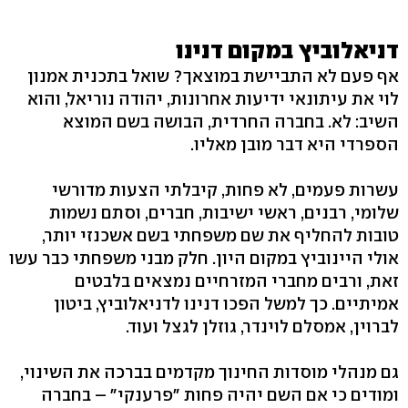
דניאלוביץ במקום דנינו
אף פעם לא התביישת במוצאך? שואל בתכנית אמנון
לוי את עיתונאי ידיעות אחרונות, יהודה נוריאל, והוא
השיב: לא. בחברה החרדית, הבושה בשם המוצא
הספרדי היא דבר מובן מאליו.
עשרות פעמים, לא פחות, קיבלתי הצעות מדורשי
שלומי, רבנים, ראשי ישיבות, חברים, וסתם נשמות
טובות להחליף את שם משפחתי בשם אשכנזי יותר,
אולי היינוביץ במקום היון. חלק מבני משפחתי כבר עשו
זאת, ורבים מחברי המזרחיים נמצאים בלבטים
אמיתיים. כך למשל הפכו דנינו לדניאלוביץ, ביטון
לברוין, אמסלם לוינדר, גוזלן לגצל ועוד.
גם מנהלי מוסדות החינוך מקדמים בברכה את השינוי,
ומודים כי אם השם יהיה פחות "פרענקי" – בחברה