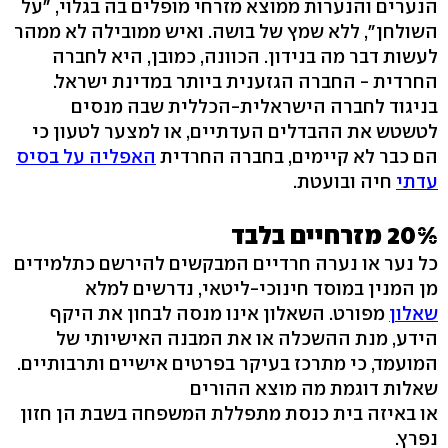
הנערים והנערות ממוצא מזרחי מופלים בה בגלוי, "על
השולחן", ללא שמץ של בושה. ואיש ממובילה לא ממהר
לעשות דבר מה בנידון. הכוונה, כמובן, היא לחברה
החרדית - החברה הגזענית ביותר במדינת ישראל.
בניגוד לחברה הישראלית-הכללית שבה מנסים
לטשטש את ההבדלים העדתיים, או למצער לטעון כי
הם כבר לא קיימים, בחברה החרדית
האפליה על בסיס
עדתי
חיה ובועטת.
20% מזרחיים בלבד
כל נער או נערה חרדיים המבקשים להירשם כתלמידים
מן המנין במוסד חינוכי-ליטאי, נדרשים למלא
שאלון
מפורט. השאלון אינו מנסה לבחון את היקף
הידע, מנת ההשכלה או את המבנה האישיותי של
המועמד, כי מתרכז בעיקר בפרטים אישיים ותרבותיים.
שאלות דוגמת מה מוצא ההורים
או באיזה בית כנסת מתפללת המשפחה בשבת הן חזון
נפרץ.