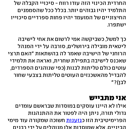
החרדית הכינוי הזה עודו רווח - סיכויי הקבלה של
התלמיד יהיו גבוהים יותר. בכלל ככל שהסממנים
החיצוניים של המועמד יהיו פחות ספרדיים סיכוייו
ישתפרו.
כך למשל, כשביקשה אמי לרשום את אחי לישיבה
ליטאית מובילה בירושלים, סורבה על ידי המנהל
הרוחני של הישיבה שאמר לה בהשתאות "האם תרצי
שאכנס לישיבה בתפילת שחרית, ואראה את תלמידי
עוטים כולם טליתות לבנות (כפי שנוהגים הספרדים,
להבדיל מהאשכנזים העוטים טליתות בצבעי שחור
לבן)?"
אני מתבייש
אילו לא היינו עוסקים במוסדות שבראשם עומדים
גדולי תורה, ניתן היה לפטור את ההתנהגות
הפרימיטיבית הזו כ
גזענות
חשוכה שמקורה עוד מימי
הביניים. אלא שמוסדות אלו מנוהלים על ידי רבנים