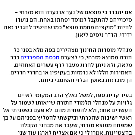
אם יתברר כי מוצאם של נער או נערה הוא מזרחי -
סיכוייהם להתקבל למוסד יפחתו באחת. הם נועדו
להיות "מוקצים מחמת מוצא" כמו שהיטיב להגדיר זאת
ידידי, הד"ר ניסים ליאון.
מנהלי מוסדות החינוך מצהירים בפה מלא בפני כל
הורה ממוצא מזרחי, כי לצערם
מכסת הספרדים
כבר
מלאה, ולא ניתן לחרוג מעבר לרף עשרים האחוזים.
האמירות הללו לא נרמזות בעקיפין או בחדרי חדרים.
הן מוכרזות באופן הגלוי והפומבי ביותר.
בעיר קרית ספר, למשל, נאלץ הרב המקומי לאיים
גלויות על מנהלי תלמודי התורה שייאותו לשמור על
העשרים אחוז, ולא להפחית מהם. לא פעם כשפניתי אל
ראשי ישיבות שהכרתי וביקשתי להמליץ בפניהם על בן
שמפחה ממוצא מזרחי, שעבר את מבחני הקבלה
בהצטיינות, אמרו לי כי אם אצליח לארגן עוד שני