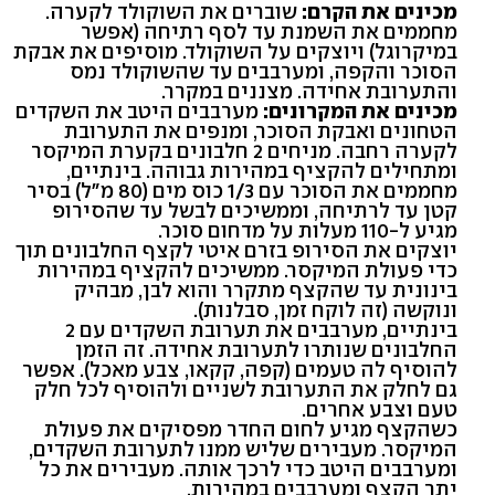
מכינים את הקרם:
שוברים את השוקולד לקערה.
מחממים את השמנת עד לסף רתיחה (אפשר
במיקרוגל) ויוצקים על השוקולד. מוסיפים את אבקת
הסוכר והקפה, ומערבבים עד שהשוקולד נמס
והתערובת אחידה. מצננים במקרר.
מכינים את המקרונים:
מערבבים היטב את השקדים
הטחונים ואבקת הסוכר, ומנפים את התערובת
לקערה רחבה. מניחים 2 חלבונים בקערת המיקסר
ומתחילים להקציף במהירות גבוהה. בינתיים,
מחממים את הסוכר עם 1/3 כוס מים (80 מ"ל) בסיר
קטן עד לרתיחה, וממשיכים לבשל עד שהסירופ
מגיע ל-110 מעלות על מדחום סוכר.
יוצקים את הסירופ בזרם איטי לקצף החלבונים תוך
כדי פעולת המיקסר. ממשיכים להקציף במהירות
בינונית עד שהקצף מתקרר והוא לבן, מבהיק
ונוקשה (זה לוקח זמן, סבלנות).
בינתיים, מערבבים את תערובת השקדים עם 2
החלבונים שנותרו לתערובת אחידה. זה הזמן
להוסיף לה טעמים (קפה, קקאו, צבע מאכל). אפשר
גם לחלק את התערובת לשניים ולהוסיף לכל חלק
טעם וצבע אחרים.
כשהקצף מגיע לחום החדר מפסיקים את פעולת
המיקסר. מעבירים שליש ממנו לתערובת השקדים,
ומערבבים היטב כדי לרכך אותה. מעבירים את כל
יתר הקצף ומערבבים במהירות.