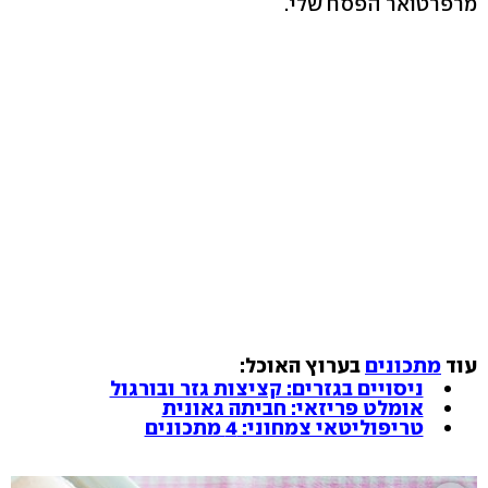
מרפרטואר הפסח שלי.
עוד
מתכונים
בערוץ האוכל:
ניסויים בגזרים: קציצות גזר ובורגול
אומלט פריזאי: חביתה גאונית
טריפוליטאי צמחוני: 4 מתכונים