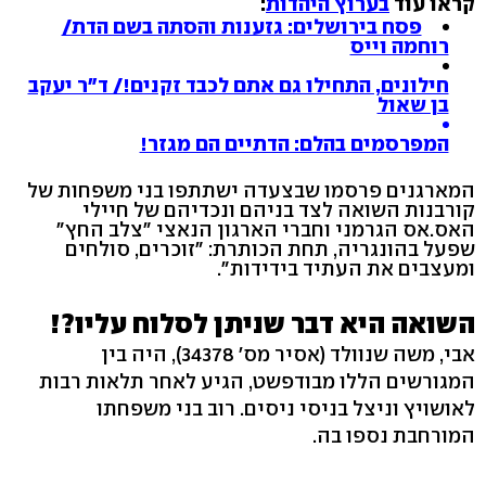
קראו עוד
בערוץ היהדות
:
פסח בירושלים: גזענות והסתה בשם הדת/
רוחמה וייס
חילונים, התחילו גם אתם לכבד זקנים!/ ד"ר יעקב
בן שאול
המפרסמים בהלם: הדתיים הם מגזר!
המארגנים פרסמו שבצעדה ישתתפו בני משפחות של
קורבנות השואה לצד בניהם ונכדיהם של חיילי
האס.אס הגרמני וחברי הארגון הנאצי "צלב החץ"
שפעל בהונגריה, תחת הכותרת: "זוכרים, סולחים
ומעצבים את העתיד בידידות".
השואה היא דבר שניתן לסלוח עליו?!
אבי, משה שנוולד (אסיר מס' 34378), היה בין
המגורשים הללו מבודפשט, הגיע לאחר תלאות רבות
לאושויץ וניצל בניסי ניסים. רוב בני משפחתו
המורחבת נספו בה.