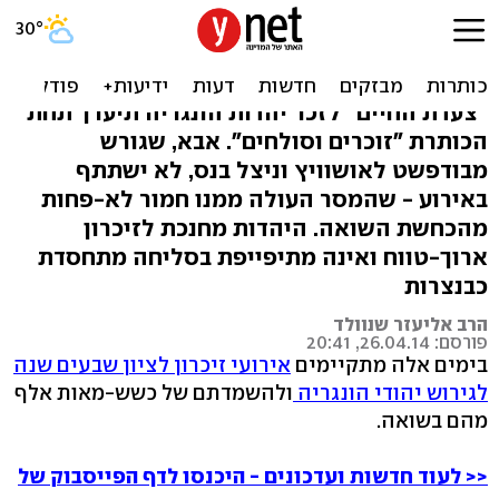
לאסיר 34378 אין רשות
לסלוח!
"צעדת החיים" לזכר יהדות הונגריה תיערך תחת
הכותרת "זוכרים וסולחים". אבא, שגורש
מבודפשט לאושוויץ וניצל בנס, לא ישתתף
באירוע - שהמסר העולה ממנו חמור לא-פחות
מהכחשת השואה. היהדות מחנכת לזיכרון
ארוך-טווח ואינה מתיפייפת בסליחה מתחסדת
כבנצרות
הרב אליעזר שנוולד
פורסם: 26.04.14, 20:41
בימים אלה מתקיימים
אירועי זיכרון לציון שבעים שנה
לגירוש יהודי הונגריה
ולהשמדתם של כשש-מאות אלף
מהם בשואה.
<< לעוד חדשות ועדכונים - היכנסו לדף הפייסבוק של