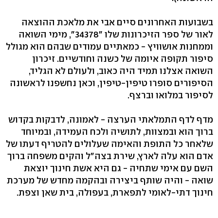
בשבועות האחרונים סיים אבי את מלאכת ההוצאה
לאור של ספר הזיכרונות שלו "34378", מימי השואה
וממחנות אושוויץ - כמאתיים עמודים שבהם הוא מגולל
סיפור תקופה איומה של כשנה וחודשיים. זיכרון
השואה אצלנו תמיד היה כאוב, ולעולם לא הגליד,
הסיפורים סופרו טיפין-טיפין, וכאן נחשפנו לראשונה
לסיפור במלואו וברצף.
מדף לדף התמלאתי הערצה - לאמונה, לדבקות בקדוש
ברוך הוא ובמצוות, לתושיה ולכח העמידה, ובמיוחד
שלאחר כל התופת והאימה שעלולים להטריף דעתו של
אדם הוא עלה לארץ, שירת בצה"ל והקים משפחה ברוך
השם עם אימי שתחיה - גם היא אשת חינוך יוצאת
שואה - והיה שותף ביצירה ובהקמה מחדש של מערכת
חינוך דתי-לאומי לתפארת, בעפולה, בית שאן וצפת.