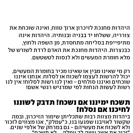
היהדות מחנכת לזיכרון ארוך טווח, ואינה שוכחת את
צורריה, ששלחו יד בבניה ובנותיה. היהדות אינה
מתיפייפת בסליחה מתחסדת, מן השפה ולחוץ,
כבנצרות. היהדות מחנכת את האדם לרדת לשורש של
מלא חומרת המעשים ולא לנסות לטשטשם.
רק מי שאינו מבין או שאינו מכיר בחומרת המעשים,
יכול להרשות לעצמו לשכוח או לסלוח. אנחנו איננו
שוכחים ואיננו סולחים - ואין לנו רשות לסלוח! אין לנו
רשות לעשות הנחות למי שמרגיש רגשי אשם!
תשכח ימיננו אם נשכח! תדבק לשוננו
לחיכנו אם נסלח!
ביהדות מצוות רבות שתכליתן שימור הזיכרון, ובמה
שקשור לאויבנו שפגעו בנו, כ"עמלק", אנו מצווים לזכור
ולא לשכוח את מעשיהם - גם במרחק של אלפי שנים.
"זכור את אשר עשה לך עמלק ... לא תשכח".