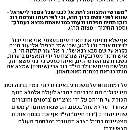
"משרשי המצווה: לתת אל לבנו שכל המצר לישראל -
שנוא לפני השם ברוך הוא, וכי לפי רעתו וערמת רוב
נזקו תהיה מפלתו ורעתו כמו שאתה מוצא בעמלק"
(ספר החינוך - מצוה תרג).
אף שלא חוויתי את האירועים בעצמי, אני איני יכול
לשכוח אותם ולו לרגע, שכן שמי הכפול, אליעזר חיים,
נקרא על שם סבא רבא שלי, ר' אליעזר קולקה הי"ד,
איש חינוך מסלובקיה שנרצח על ידי הנאצים ביערות,
כשברח עם הפרטיזנים, ואיתו כמעט כל בני משפחתו,
ועל שם חיים שנוולד הי"ד, דוד אבי (שיחיה) שמצא את
מותו כנראה במחנה מאוטהאוזן.
על דמותם ופועלם שנגדע באיבו גדלתי. כמה ברכה וטוב
היו יכולים הם וחבריהם להביא לעולם אלמלא הונף
הכורת על חייהם על ידי מרצחים (גרמנים והונגרים
כאחד) - על לא עוול בכפם. הם שנאו אותם רק משום
שהיו יהודים ("דוד חיים" הי"ד אף זכה בכמה אותות
הצטיינות כחייל בצבא ההונגרי במלחמת העולם
הראשונה).