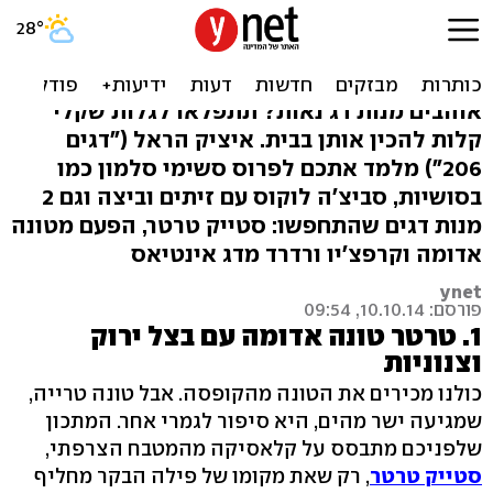
סביצ'ה בבית? זה קל! 4
מתכונים
אוהבים מנות דג נאות? תתפלאו לגלות שקלי
קלות להכין אותן בבית. איציק הראל ("דגים
206") מלמד אתכם לפרוס סשימי סלמון כמו
בסושיות, סביצ'ה לוקוס עם זיתים וביצה וגם 2
מנות דגים שהתחפשו: סטייק טרטר, הפעם מטונה
אדומה וקרפצ'יו ורדרד מדג אינטיאס
ynet
פורסם: 10.10.14, 09:54
1. טרטר טונה אדומה עם בצל ירוק
וצנוניות
כולנו מכירים את הטונה מהקופסה. אבל טונה טרייה,
שמגיעה ישר מהים, היא סיפור לגמרי אחר. המתכון
שלפניכם מתבסס על קלאסיקה מהמטבח הצרפתי,
סטייק טרטר
, רק שאת מקומו של פילה הבקר מחליף