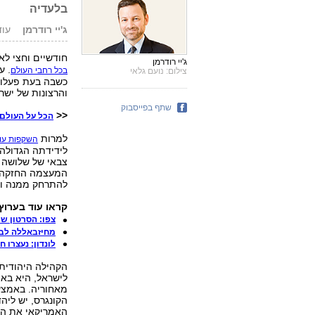
בלעדיה
ג'יי רודרמן
עודכן: 14
חודשיים וחצי לא
ג'יי רודרמן
. ע
בכל רחבי העולם
צילום: נועם גלאי
כשבה בעת פעלו נ
והרצונות של ישר
שתף בפייסבוק
<<
הכל על העולם 
למרות
השקפות עול
לידידתה הגדולה 
צבאי של שלושה מ
המעצמה החזקה ב
להתרחק ממנה ול
קראו עוד בערוץ
צפו: הסרטון ש
מחיזבאללה לב
לונדון: נעצרו 
הקהילה היהודית 
לישראל, היא בא
מאחוריה. באמצע
הקונגרס, יש ליה
האמריקאי את הח