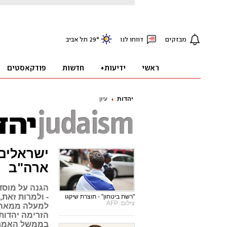
יהדות
עיון
ישראלים,
ארה"ב
הגנה על מוסדו
- ולמרות זאת
"רשת ביטחון" - תוצרת שיקגו
צילום: AFP
למעלה ממאה ע
הזרימה יהדות 
בממשל האמריק