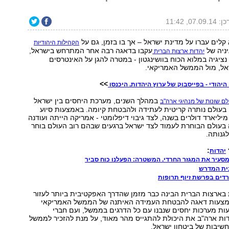
07.09., 11:42
 קלים עברו על מדינת ישראל – אך בו בזמן, גם על
הקהילות היהודיות
יניה של
עקבו בדאגה רבה אחר המתרחש בישראל,
יהדות ארצות הברית
ציגיה במלוא הכוח בוושינגטון - במטרה להגן על האינטרסים
אל, מול הממשל האמריקאי.
>>
היהודי - בפייסבוק של ערוץ היהדות. היכנסו
במהלך השנים, מערכת היחסים בין ישראל
ם שונות של מנהיגי ארה"ב
בעולם נותרה קריטית לעתידה ולהבטחת קיומה. באמצעות סיוע
יליארד דולרים בשנה, לצד גיבוי דיפלומטי - אמריקה הייתה ועודנה
עולם הבוחרת לעמוד לצד ישראל ברגעים שבהם רוב העולם בוחר
גנותה.
:
יהדות
מסעיר את המגזר החרדי. המשטרה: הפעלנו כוח סביר
ית המדרש
חרדים בפרשת זיוף תרופות
בארצות הברית הבינה כבר מזמן שהדרך האפקטיבית ביותר לעזור
מצעות דאגה להבטחת העמידה האיתנה של הממשל האמריקאי
ות מערכות יחסים שנבנו עם כל הדרגים בממשל, ועם חברי
דות ארה"ב את היכולת להתגייס מהר מאוד, על מנת להזכיר לממשל
שיבות של ביטחון ישראל.