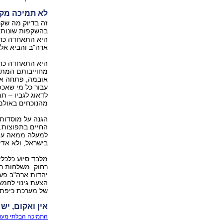
לא תמיכה מק
זה בדיוק מה שק
בהשקפות שונות ו
היא התאחדה כדי 
ארה"ב והביא אלי
היא התאחדה כדי
מחוייבותם המתמש
אובמה, פתחה את 
עבור כל מי שאכ
לדאוג לגביו – ת
מהנוכחים באולם
הגנה על מוסדות 
החיים בתפוצות.
למעלה ממאה עצר
בישראל, ולא אדי
מלבד סיוע כלכלי
רחוק: משלחות רב
יהדות ארה"ב פע
הצעת גינוי לחמא
של מערכת כיפת 
אין ואקום, יש
התמיכה הבלתי מעור