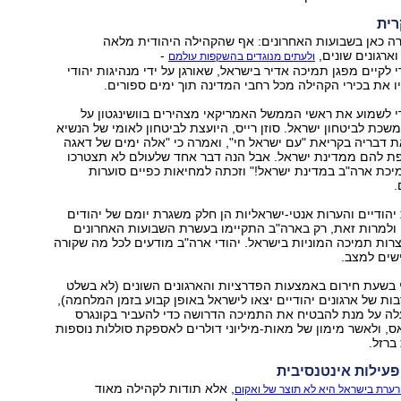
רית
רה כאן בשבועות האחרונים: אף שהקהילה היהודית מלאה
ארגונים שונים,
-
ולעתים מנוגדים בהשקפות עולמם
לקיים מפגן תמיכה אדיר בישראל, שאורגן על ידי מנהיגות יהודי
ו את בכירי הקהילה מכל רחבי המדינה תוך ימים ספורים.
 לשמוע את ראשי הממשל האמריקאי מצהירים בוושינגטון על
כת לביטחון ישראל. סוזן רייס, היועצת לביטחון לאומי של הנשיא
דבריה בקריאת "עם ישראל חי", ואמרה כי "אלה ימים של דאגה
פת להם ממדינת ישראל. אבל הנה דבר אחד שלעולם לא תצטרכו
מיכת ארה"ב במדינת ישראל!" וזכתה למחיאות כפיים סוערות
.
יהודיים והערות אנטי-ישראליות הן חלק משגרת יומם של יהודים
 ולמרות זאת, רק בארה"ב התקיימו בעשרת השבועות האחרונים
ות תמיכה המוניות בישראל. יהודי ארה"ב מודעים לכל מה שקורה
שים למצב.
 בשעת חירום באמצעות הפדרציות והארגונים השונים (לא בשלט
ות של ארגונים יהודיים יצאו לישראל באופן קבוע בזמן המלחמה),
לה על מנת להבטיח את התמיכה הדרושה כדי להעביר בקונגרס
ס, ולאשר מימון של מאות-מיליוני דולרים לאספקת סוללות נוספות
ברזל.
 פעילות אינטנסיבית
, אלא תודות לקהילה מאוד
ערת בישראל היא לא תוצר של ואקום