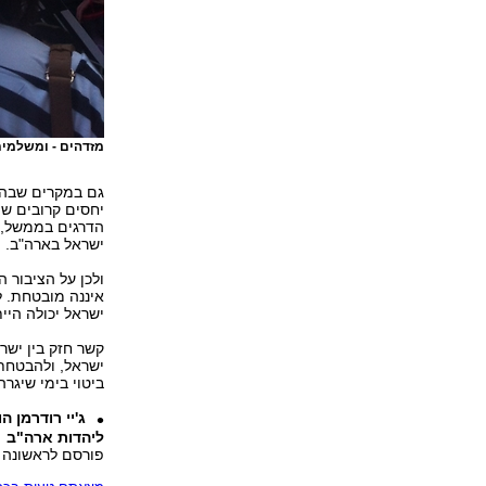
מזדהים - ומשלמים
גם במקרים שבהם
יחסים קרובים ש
הדרגים בממשל, 
ישראל בארה"ב.
ולכן על הציבור 
איננה מובטחת. ל
ישראל יכולה היי
קשר חזק בין ישר
ישראל, ולהבטחתה
ביטוי בימי שיגר
ג'יי רודרמן 
ליהדות ארה"ב
פורסם לראשונה 02.09.14, 20:41