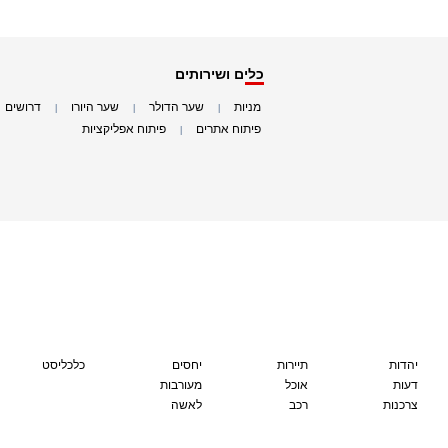
כלים ושירותים
מניות
שער הדולר
שער היורו
דרושים
|
|
|
|
פיתוח אתרים
פיתוח אפליקציות
|
|
יהדות
תיירות
יחסים
כלכליסט
דעות
אוכל
מעורבות
צרכנות
רכב
לאשה