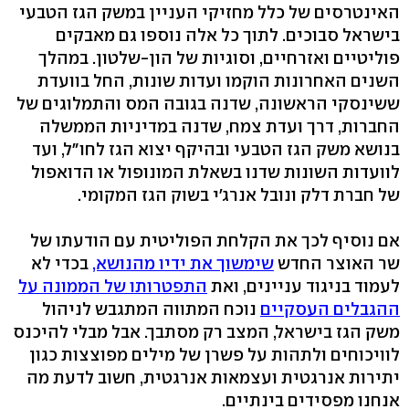
האינטרסים של כלל מחזיקי העניין במשק הגז הטבעי
בישראל סבוכים. לתוך כל אלה נוספו גם מאבקים
פוליטיים ואזרחיים, וסוגיות של הון-שלטון. במהלך
השנים האחרונות הוקמו ועדות שונות, החל בוועדת
ששינסקי הראשונה, שדנה בגובה המס והתמלוגים של
החברות, דרך ועדת צמח, שדנה במדיניות הממשלה
בנושא משק הגז הטבעי ובהיקף יצוא הגז לחו"ל, ועד
לוועדות השונות שדנו בשאלת המונופול או הדואפול
של חברת דלק ונובל אנרג'י בשוק הגז המקומי.
אם נוסיף לכך את הקלחת הפוליטית עם הודעתו של
שר האוצר החדש
שימשוך את ידיו מהנושא,
בכדי לא
לעמוד בניגוד עניינים, ואת
התפטרותו של הממונה על
ההגבלים העסקיים
נוכח המתווה המתגבש לניהול
משק הגז בישראל, המצב רק מסתבך. אבל מבלי להיכנס
לוויכוחים ולתהות על פשרן של מילים מפוצצות כגון
יתירות אנרגטית ועצמאות אנרגטית, חשוב לדעת מה
אנחנו מפסידים בינתיים.