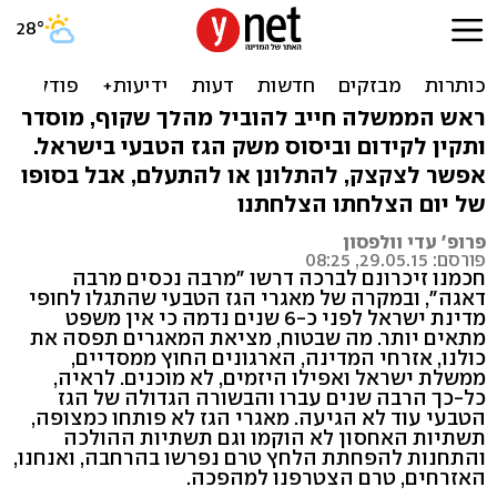
תנו גז - בינתיים אנחנו
מפסידים
ראש הממשלה חייב להוביל מהלך שקוף, מוסדר
ותקין לקידום וביסוס משק הגז הטבעי בישראל.
אפשר לצקצק, להתלונן או להתעלם, אבל בסופו
של יום הצלחתו הצלחתנו
פרופ' עדי וולפסון
פורסם: 29.05.15, 08:25
חכמנו זיכרונם לברכה דרשו "מרבה נכסים מרבה
דאגה", ובמקרה של מאגרי הגז הטבעי שהתגלו לחופי
מדינת ישראל לפני כ-6 שנים נדמה כי אין משפט
מתאים יותר. מה שבטוח, מציאת המאגרים תפסה את
כולנו, אזרחי המדינה, הארגונים החוץ ממסדיים,
ממשלת ישראל ואפילו היזמים, לא מוכנים. לראיה,
כל-כך הרבה שנים עברו והבשורה הגדולה של הגז
הטבעי עוד לא הגיעה. מאגרי הגז לא פותחו כמצופה,
תשתיות האחסון לא הוקמו וגם תשתיות ההולכה
והתחנות להפחתת הלחץ טרם נפרשו בהרחבה, ואנחנו,
האזרחים, טרם הצטרפנו למהפכה.