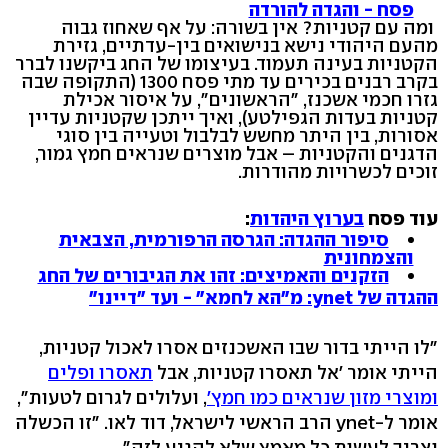
פסח - והגדה להורדה
ומה עם קטניות? אין בשורה: על אף שאחוז גבוה
מהעם היהודי נישא בנישואים בין-עדתיים, גזירת
הקטניות בעינה תעמוד. בעיצומו של החג ביקשנו לברר
בקרב רבנים בכירים עד מתי פסח 1300 (התקופה שבה
גזרו חכמי אשכנז, "הראשונים", על איסור אכילת
קטניות בעדות הגפילטע), ואיך ייתכן שקטניות עדיין
אסורות, בין היתר מחשש לבלבול וטעייה בין סוגי
הדגנים והקטניות – אבל מוצרים שנראים חמץ גמור,
זוכים לכשרויות מהודרות.
עוד פסח
בערוץ היהדות
:
סיפור ההגדה: הגרסה הרפורמית, הצבאית
והצמחונית
הזקנים והאמיצים: זהו את הגיבורים של החג
ההגדה של ynet: מ"הא לחמא" - ועד "דיינו"
"לו הייתי בדור שבו האשכנזים אסרו לאכול קטניות,
הייתי אומר 'אל תאסרו קטניות, אבל
תאסרו ופלים
ומוצרי מזון שנראים כמו חמץ'
, ועלולים לגרום לטעות",
אומר ל-ynet הרב הראשי לישראל, דוד לאו. "זו הכשלה
וצריך לעשות כל מאמץ שלא להגיע לזה".