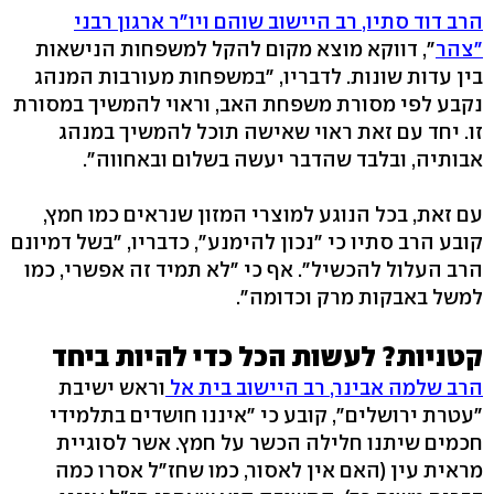
הרב דוד סתיו, רב היישוב שוהם ויו"ר ארגון רבני
"צהר
", דווקא מוצא מקום להקל למשפחות הנישאות
בין עדות שונות. לדבריו, "במשפחות מעורבות המנהג
נקבע לפי מסורת משפחת האב, וראוי להמשיך במסורת
זו. יחד עם זאת ראוי שאישה תוכל להמשיך במנהג
אבותיה, ובלבד שהדבר יעשה בשלום ובאחווה".
עם זאת, בכל הנוגע למוצרי המזון שנראים כמו חמץ,
קובע הרב סתיו כי "נכון להימנע", כדבריו, "בשל דמיונם
הרב העלול להכשיל". אף כי "לא תמיד זה אפשרי, כמו
למשל באבקות מרק וכדומה".
קטניות? לעשות הכל כדי להיות ביחד
הרב שלמה אבינר, רב היישוב בית אל
וראש ישיבת
"עטרת ירושלים", קובע כי "איננו חושדים בתלמידי
חכמים שיתנו חלילה הכשר על חמץ. אשר לסוגיית
מראית עין (האם אין לאסור, כמו שחז"ל אסרו כמה