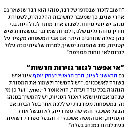
משפחות מעורבות? (צילום: עידן ארבל, אורי דוידוביץ')
"חשוב לזכור שבסופו של דבר, מנהג הוא דבר שנשאר גם
אחרי שנים, כך שמעבר לחשיבות ההלכתית, לשמירת
מנהג יש יופי מיוחד. לשבוע אחד מותר לנו להיות בני
חורין מההרגלים שלנו, ולמרות שמדובר במשפחות שיש
בהן כאלה שנוהגים היתר, אם אבי המשפחה מקפיד על
קטניות, טוב שהמנהג ימשיך, למרות שלעיתים זה עלול
לגרום לאי נוחות מסוימת".
"אי אפשר לגזור גזירות חדשות"
גם
הראשון לציון, הרב הראשי יצחק יוסף
אינו איש
בשורה לאשכנזים: "יש להמשיך ולשמור את המסורת
הנהוגה בכל עדה ועדה", הוא אומר ל-ynet, "ועל כן מי
שנהגו אבותיו שלא לאכול קטניות, יש להמשיך במנהג
זה. במשפחות מעורבות יש ללכת אחר בעל הבית: אם
הבעל אשכנזי והאישה ספרדייה, לא תבשל אורז
וקטניות, ואם האשה אשכנזייה והבעל ספרדי, רשאית
כעת לנהוג כמנהג בעלה".