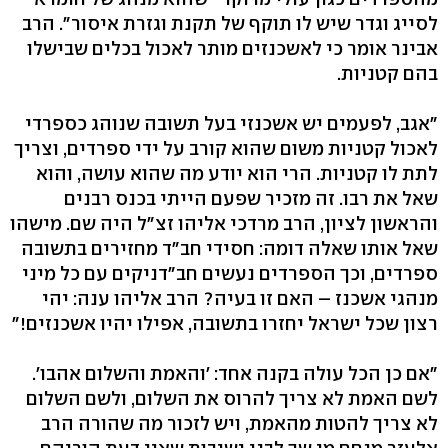
לסייג וגדר שיש לו תוקף של תקנת וגזרת איסור". הרב
אבינר אומר כי לאשכנזים מותר לאכול בכלים שבישלו
בהם קטניות.
"אגב, לפעמים יש אשכנזי בעל תשובה שנוהג כספרדי
לאכול קטניות משום שהוא קורב על ידי ספרדים, וצריך
לתת לו קטניות. הרי הוא יודע מה שהוא עושה, והוא
שאל את רבו. זה מזכיר שפעם הייתי בכנס רבנים
והראשון לציון, הרב מרדכי אליהו זצ"ל היה שם. מישהו
שאל אותו שאלה דומה: חסידי חב"ד מחזירים בתשובה
ספרדים, וכך הספרדים נעשים חב"דניקים עם כל מיני
מנהגי אשכנז – האם זו בעיה? הרב אליהו ענה: יהי
רצון שכל ישראל יחזרו בתשובה, אפילו יהיו אשכנזים!"
"אם כן הכל עולה בקנה אחד: 'והאמת והשלום אהבו'.
לשם האמת לא צריך להרוס את השלום, ולשם השלום
לא צריך להטות מהאמת, ויש לזכור מה שהורה הרב