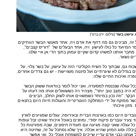
. עישון בשר
(צילום: ירון ברנר)
זה, מבינים גם מה דחף את אדם ויה, אחד מאנשי הבשר הוותיקים
 המיועד כל כולו לעישון. ויה, אחד הבעלים של "דוריס קצבים",
מחבר אותנו למשהו קדום שקיים עמוק בתוך הדי.אן.איי שלנו.
דים נשאר.
וח גם, שבתוך כל השיח הקולינרי הזה על עישון, על בשר צלוי, על
ם בגדלים לא שיגרתיים ועל סינטה משויישת - יש גם צדדים אחרים,
פרה ואיכות החיים שלה.
בכל עגלה שנכנסת למסעדה, ואני יכול לומר בוודאות ששוק הבשר
 היה במצב טוב יותר", מצהיר ויה כששואלים אותו מה דעתו על
הבקר. "וזה נכון במיוחד כשמשווים אותו לשוק החלב, הביצים
שר מפוקח על ידי המחלקה הווטרינרית והעגלות חיות היום בתנאים
מזון איכותי.
ובדים היום כמו בארצות הברית ובאירופה; עגלים שמגיעים לארץ
 צעיר עוברים פיקוח יסודי, ומוזנים באוכל איכותי שאינו זבל עופות
כל עגלה שאני קונה מגיעה עם תעודת חיסונים, שבה מפורטות כל
בלה וסוג המזון שהיא אכלה. איך שלא נסתכל על זה, שחיטה היא
 אנחנו כבני אדם עדיין שייכים למשפחת אוכלי כל, ואי אפשר