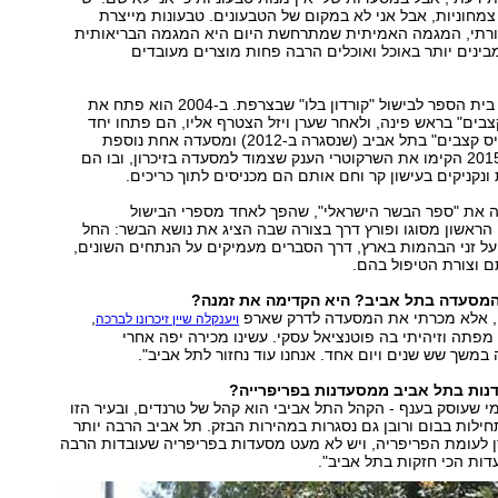
צמחוניות, אבל אני לא במקום של הטבעונים. טבעונות מייצרת
רתי, המגמה האמיתית שמתרחשת היום היא המגמה הבריאותית
 מבינים יותר באוכל ואוכלים הרבה פחות מוצרים מעובדים
ויה הוא שף בוגר בית הספר לבישול "קורדון בלו" שבצרפת. ב-2004 הוא פתח את
בים" בראש פינה, ולאחר שערן ויזל הצטרף אליו, הם פתחו יחד
ב-2006 את "דוריס קצבים" בתל אביב (שנסגרה ב-2012) ומסעדה אחת נוספת
בזיכרון יעקב. ב-2015 הקימו את השרקוטרי הענק שצמוד למסעדה בזיכרון, ובו הם
 ונקניקים בעישון קר וחם אותם הם מכניסים לתוך כריכים.
ציא ויה את "ספר הבשר הישראלי", שהפך לאחד מספרי הבישול
 הראשון מסוגו ופורץ דרך בצורה שבה הציג את נושא הבשר: החל
ל זני הבהמות בארץ, דרך הסברים מעמיקים על הנתחים השונים,
ם וצורת הטיפול בהם.
מסעדה בתל אביב? היא הקדימה את זמנה?
י, אלא מכרתי את המסעדה לדרק שארפ
,
ויענקלה שיין זיכרונו לברכה
מפתה וזיהיתי בה פוטנציאל עסקי. עשינו מכירה יפה אחרי
שך שש שנים ויום אחד. אנחנו עוד נחזור לתל אביב".
נות בתל אביב ממסעדנות בפריפרייה?
 מי שעוסק בענף - הקהל התל אביבי הוא קהל של טרנדים, ובעיר הזו
לות בבום ורובן גם נסגרות במהירות הבזק. תל אביב הרבה יותר
 לעומת הפריפריה, ויש לא מעט מסעדות בפריפריה שעובדות הרבה
ות הכי חזקות בתל אביב".