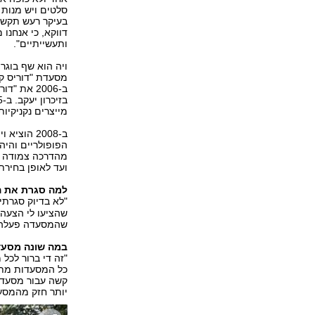
סלטים ויש מנות 
בעיקר רעש תקשו
דווקא, כי אנחנו
ותעשייתיים".
מסעדת "דוריס קצ
מייצרים נקניקיות
ב-2008 הו
הפופולריים והיה
מהדרכה צמודה ע
ועד לאופן בחירת
למה סגרת את ה
"לא בדיוק סגרת
שהציעו לי הצעה 
שהמסעדה פעלה במ
במה שונה מסעד
"זה די ברור לכל
כל המסעדות מתחי
קשה עבור מסעדן
יותר חזק מהמסעד