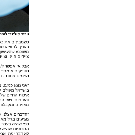
טרנד קולינרי לוהט
כשמבינים את כל 
בארץ, להוציא ספר
משוכנע שהעישון 
ציידים היינו וציי
אבל אי אפשר לשכ
סטייקים אימתניי
נעימים פחות - ה
"אני נוגע כמעט 
בישראל מעולם לא
איכות החיים של 
והעופות. שוק הב
מצוינים ומקבלות 
"הדברים אצלנו ע
מגיעים בגיל מאוד
כפי שהיה בעבר. 
התרופות שהיא קי
לא דבר יפה, אבל