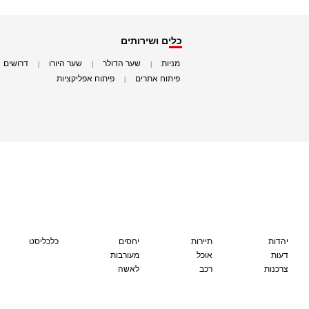
כלים ושירותים
מניות
שער הדולר
שער היורו
דרושים
|
|
|
|
פיתוח אתרים
פיתוח אפליקציות
|
|
יהדות
תיירות
יחסים
כלכליסט
דעות
אוכל
מעורבות
צרכנות
רכב
לאשה