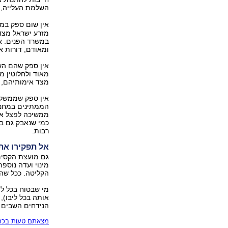
השלמת העלייה,
אין שום ספק במ
מזרע ישראל מצד
ומאודם, דורות 
אין ספק שהם הש
מאוד ולחלוטין מ
מצד אימותיהם, 
הממתינים במחנו
ממשיכה לפצל את 
כמי שנאבק גם ב
רבות.
אל תפקירו את
גם מועצת הקסים
מינוי ועדה נוספ
הקליטה. ככל שה
מי שבטוח בכל לי
אותה בכל ליבו),
הנידחים השבים 
מצאתם טעות בכתב