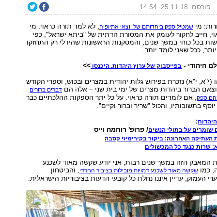
פורסם: 25.11.18, 14:54
רות: מי
, לא למד תורה כראוי. מי
שמטיל ספק ביהדותם של יוצאי אתיופיה
י, חייב לחקור לעומק את המסורת הדתית של "ביתא ישראל", כפי
ת בכל כוחי במשך שנים, והמסקנות הראשונות שהיו לי רק התחזקו
ותר, ככל שאני לומד יותר.
ם היהודי -
>>
בפייסבוק של ערוץ היהדות. היכנסו
(י"א, י"א) נזכרת בפירוש גלות יהודית במצרים ובכוש, וספרי הקודש
צאם הברור ביהדות מצרים של ימי בית שני – אלה הם
דברים ברורים
, אם לומדים תורה כראוי. על כל יתר הספקות ההלכתיים כבר
הם ספק
וסף בתשובותיו, והכול "שריר וברור וקיים".
:
היהדות
/ פרופ' רוחמה וייס
ם שומרים על בתולי הנשים
ת העתיקה האחרונה: ביקור בקירימיזי קסבה
א: שרות כנגד כל המכשולים
ת המאבק הזה במשך שנים רבות, אני יודע שקשה מאוד לשכנע
, כמו
, והביטחון
שקשה מאוד לשכנע דמויות מובילות בציבור החרדי
י העמוק, עדיין איננו נחלת כל קובעי הדעות בציבוריות הישראלית.