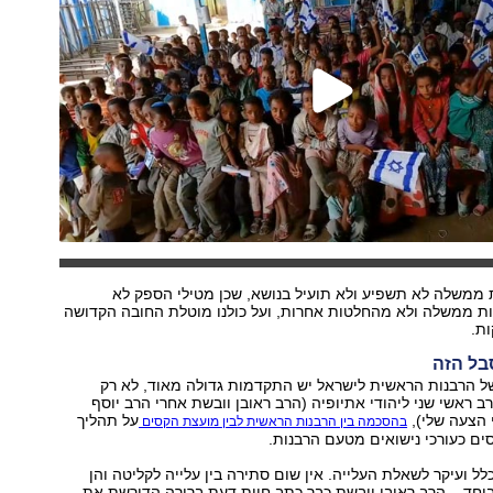
ממשלה לא תשפיע ולא תועיל בנושא, שכן מטילי הספק לא
ת ממשלה ולא מהחלטות אחרות, ועל כולנו מוטלת החובה הקדושה
ת.
בל הזה
ל הרבנות הראשית לישראל יש התקדמות גדולה מאוד, לא רק
 ראשי שני ליהודי אתיופיה (הרב ראובן וובשת אחרי הרב יוסף
 הצעה שלי),
על תהליך
בהסכמה בין הרבנות הראשית לבין מועצת הקסים
ם כעורכי נישואים מטעם הרבנות.
 כלל ועיקר לשאלת העלייה. אין שום סתירה בין עלייה לקליטה והן
יחד – הרב ראובן וובשת כבר כתב חוות דעת ברורה הדורשת את