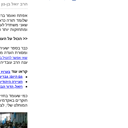
הרב יואל בן-נון
אפתח ואומר ברו
שלומד תורה כראו
שאני משתדל לעשו
ומתחזקות יותר וי
<< הכול על העול
כבר בספר ישעיהו 
ומסורת העדה מו
שאי אפשר להטיל ב
ענה הרב עובדיה י
קראו עוד
ב
ערוץ 
גם היום: גברי
העיירה היהודי
רזאל, הדור הב
כמי שעומד בחזי
חוקרים באקדמיה
המוחלט שלי, לצער