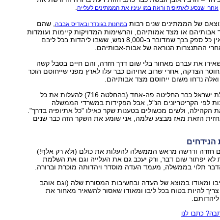
.
אחרי שנסע לאתיופיה וראה במו עיניו את הממתינים לעלייה
וצאם של הממתינים שנים רבות
, שהם
במחנות בגונדר ובאדיס אבבה
 אבותיהם או מצד אמותיהם, והרשימות המדויקות קיימות ועומדות
במשרד הפנים. אין כל ספק בכך שמדובר ב-8,000 נפש, ששבו ליהדות בכל ליבם
אחרי ההתנצרות הנוראה של אבות-אבותיהם.
אירו את עברם מאחור בלי שום דרך חזרה, והם חיים בסבל קשה
חוסר הצדקה, אחרי שרוב אחיהם כבר עלו לארץ מפני שייחוסם הוכר
ואלה נדחו משום ייחוסם מצד אבותיהם.
אין ספק שממשלת ישראל כבר החליטה פה-אחד (בהחלטה 716) להעלות את כל
ת לפי הקריטריונים הנ"ל, אבל הפקידות במשרדי הממשלה
הקהילה, ולשים מכשולים בטענות שקר כאילו "כל אתיופיה בדרך".
חזית הזאת מאז מבצע שלמה, אני שומע את השקר הזה כבר שנים
 הנידחים
 חזרה ודרשה מראש הממשלה להעלות את כולם (ולא רק אלף!)
ת לא יפתור שום דבר, ורק יעכב גם את העלייה וגם את השלמת
דבר תלוי בממשלה, מעמד העדה מוסדר ויהדותה מוכרת וברורה.
בו ומאודו במוצא של העדה ובחשיבות המסורת שלה (וגם אוהב
 צריך להיות בטוח בכל ליבו ומאודו שאסור להשאיר מאחור את
ליהדותם.
ה? כתבו לנו