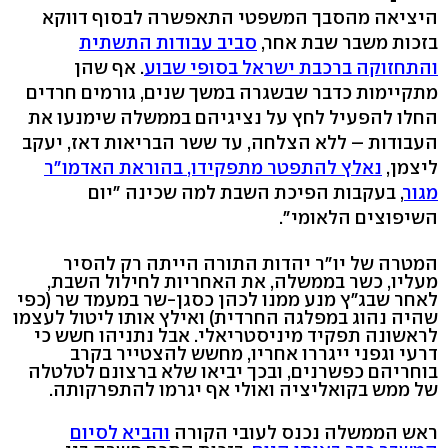
היציאה מהסבך המשפטי התאפשרה לבסוף דווקא
בזכות משבר שבת אחר,
סביב עבודות התשתית
והתחזוקה ברכבת ישראל בסופי שבוע
. אף שהן
מתקיימות כדבר שבשגרה במשך שנים, גורמים חרדים
החלו להפעיל לחץ על נציגיהם בממשלה שימנעו את
העבודות – ללא הצלחה, עד ששר הבריאות דאז, יעקב
ליצמן,
נאלץ להתפטר מתפקידו, בהוראת האדמו"ר
מגור
, בעקבות הפיכת השבת למה שכינה "יום
השיפוצים הלאומי".
המטרה של יו"ר יהדות התורה הייתה רק להסיר
מעליו, כשר בממשלה, את האחריות לחילול השבת,
לאחר שבג"ץ מנע ממנו לכהן כסגן-שר במעמד שר (כפי
שהיה נהוג במפלגה החרדית) ואילץ אותו ליטול לעצמו
לראשונה תפקיד מיניסטריאלי. אבל נתניהו חשש כי
דרעי וגפני ייגררו אחריו, מחשש להצטייר בקרב
בוחריהם כפשרנים, ובכך יביאו שלא ברצונם לטלטלה
של ממש בקואליציה ואולי אף יגרמו להתפרקותה.
ראש הממשלה נכנס לעובי הקורה
והביא לסיום