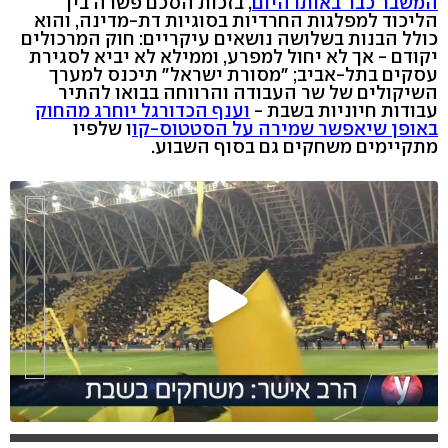
המשבר כבר באותו היום
, בזכות הסכם פשרה בין
הליכוד למפלגות החרדיות בסוגיות דת-מדינה, והוא
כולל הבנות בשלושה נושאים עיקריים: חוק המרכולים
יקודם - אך לא יחול למפרע, וממילא לא יביא לסגירת
עסקים בתל-אביב; "מסורת ישראל" תיכנס למערך
השיקולים של שר העבודה והרווחה בבואו להתיר
עבודות חיוניות בשבת -
וענף הכדורגל יוחרג מהחוק
באופן שיאפשר שמירה על הסטטוס-קו
ו שלפיו
מתקיימים משחקים גם בסוף השבוע.