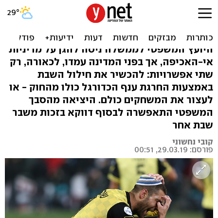
כדורגל בשבת: כך נשמר
הסטטוס-קוו הקדוש
היועץ המשפטי לממשלה ניסה להגן על מדיניות
אי-האכיפה, אך בפני המדינה עמדו, לכאורה, רק
שתי אפשרויות: להכשיר את חילול השבת
באמצעות החרגת ענף הכדורגל כולו מהחוק - או
לעצור את המשחקים כולם. היציאה מהסבך
המשפטי התאפשרה לבסוף דווקא בזכות משבר
שבת אחר
קובי נחשוני
פורסם: 29.03.19, 00:51