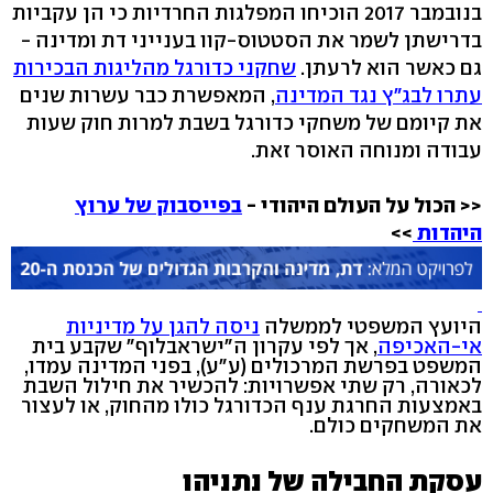
בנובמבר 2017 הוכיחו המפלגות החרדיות כי הן עקביות
בדרישתן לשמר את הסטטוס-קוו בענייני דת ומדינה -
גם כאשר הוא לרעתן.
שחקני כדורגל מהליגות הבכירות
עתרו לבג"ץ נגד המדינה
, המאפשרת כבר עשרות שנים
את קיומם של משחקי כדורגל בשבת למרות חוק שעות
עבודה ומנוחה האוסר זאת.
<< הכול על העולם היהודי -
בפייסבוק של ערוץ
היהדות
>>
היועץ המשפטי לממשלה
ניסה להגן על מדיניות
אי-האכיפה
, אך לפי עקרון ה"ישראבלוף" שקבע בית
המשפט בפרשת המרכולים (ע"ע), בפני המדינה עמדו,
לכאורה, רק שתי אפשרויות: להכשיר את חילול השבת
באמצעות החרגת ענף הכדורגל כולו מהחוק, או לעצור
את המשחקים כולם.
עסקת החבילה של נתניהו