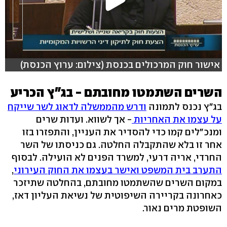
אישור חוק המרכולים בכנסת (צילום: ערוץ הכנסת)
השרים השתמטו מחובתם - בג"ץ הכריע
בג"ץ נכנס לתמונה
ודרש מהממשלה לדאוג לשר שייקח
על עצמו את האחריות
- אך לשווא. ועדות שרים
ומנכ"לים קמו כדי להסדיר את העניין, והתפזרו בזו
אחר זו בלא שהתקבלה החלטה. גם כניסתו של השר
החרדי, אריה דרעי, למשרד הפנים לא הועילה. לבסוף
התערב בית המשפט ואישר בעצמו את החוק העירוני
,
במקום השרים שהשתמטו מחובתם, בהחלטה שתיזכר
כאחרונה בקריירה השיפוטית של נשיאת העליון דאז,
השופטת מרים נאור.