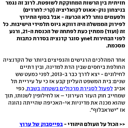
חזיתית בין הרשות המחוקקת לשופטת. לרוב זה נגמר
בניצחון נוק-אאוט לקואליציה (קרי: לחרדים)
ולפעמים נותר ללא הכרעה - אבל בסוף התירוץ
לפירוק הממשלה היה דווקא גיוס תלמידי הישיבות. כל
זה (ועוד) ממתין כעת לפתחה של הכנסת ה-21, ורגע
לפני הבחירות ynet סוגר קדנציה בסדרת כתבות
מסכמת.
אחד המהלכים הרגישים והנפיצים ביותר של הקדנציה
החולפת ביחסים שבין הדת למדינה, ובין דתיים
לחילונים - יצא לדרך כבר ב-2013, לפני כמעט שש
שנים: בית המשפט העליון קבע אז כי על עיריית תל
אביב
לפעול לסגירת מרכולים בשטחה בשבת
, כפי
שמחייב חוק העזר העירוני – או לחילופין לשנותו, תוך
שהוא מכנה את מדיניות אי-האכיפה שהייתה נהוגה
אז "ישראבלוף".
<< הכול על העולם היהודי -
בפייסבוק של ערוץ