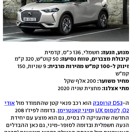
מנוע, הנעה:
חשמלי, 136 כ"ס, קדמית
קיבולת מצברים, טווח נסיעה:
50 קוט"ש, 320 ק"מ
זינוק ל-100 קמ"ש מהירות מרבית:
9 שניות, 150
קמ"ש
מחיר משוער:
200 אלף שקל
מתי אצלנו:
מחצית שניה 2020
ה-
DS3 קרוסבק
הוא רכב פנאי קטן שהתמודד מול
אודי
Q2
,
לקסוס UX
ו
מיני קאנטרימן
. בדומה לפיז'ו 208
החדשה שהעניקה לו בסיס, גם הוא מוצע עם יחידת
הנעה חשמלית ובדומה לסופר-מיני, גם כאן ההבדלים