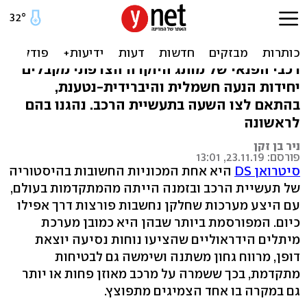
DS3 ו-DS7 (נהיגה ראשונה) -
בדרך החשמל
רכבי הפנאי של מותג היוקרה הצרפתי מקבלים
יחידות הנעה חשמלית והיברידית-נטענת,
בהתאם לצו השעה בתעשיית הרכב. נהגנו בהם
לראשונה
ניר בן זקן
פורסם: 23.11.19, 13:01
סיטרואן DS
היא אחת המכוניות החשובות בהיסטוריה
של תעשיית הרכב ובזמנה הייתה מהמתקדמות בעולם,
עם היצע מערכות שחלקן נחשבות פורצות דרך אפילו
כיום. המפורסמת ביותר שבהן היא כמובן מערכת
מיתלים הידראוליים שהציעו נוחות נסיעה יוצאת
דופן, מרווח גחון משתנה ושימשה גם לבטיחות
מתקדמת, בכך ששמרה על מרכב מאוזן פחות או יותר
גם במקרה בו אחד הצמיגים מתפוצץ.