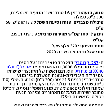
מנוע, הנעה:
בנזין 1.6 טורבו ושני מנועים חשמליים,
300 כ"ס, כפולה
קיבולת מצברים, טווח נסיעה חשמלי:
13.2 קוט"ש, 58
ק"מ
זינוק ל-100 קמ"ש מהירות מרבית:
5.9 שניות, 235
קמ"ש
מחיר משוער:
320 אלף שקל
מתי אצלנו
: מחצית שניה 2020
ה-
DS7 קרוסבק
הוא רכב פנאי בינוני על בסיס
פלטפורמת פיז'ו 3008, ובהתאם ממוצב
אודי Q3
,
וולוו
XC40 וב.מ.וו X1
. הוא דגם ראשון של הקונצרן שישווק
עם יחידה היברידית-נטענת המשלבת בין מנוע
טורבו-בנזין בנפח 1.6 ליטר (200 כ"ס) ומנוע חשמלי (110
כ"ס), שניהם מחוברים לגלגלים הקדמיים דרך תיבת
שמונה הילוכים אוטומטית. מנוע חשמלי נוסף (112 כ"ס)
מחובר ישירות לגלגלים האחוריים ומייצר הנעה
כפולה, לראשונה ב-DS.
ההספק המשולב עומד על 300 כ"ס ולמרות שהוא