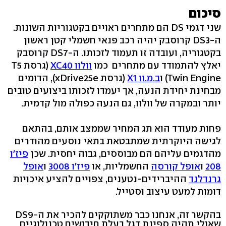
סיכום
שני דגמי DS הם מתחרים ראויים בקטגוריות השונות.
ה-DS3 קרוסבק יהיה רכב פנאי חשמלי קטן ראשון
בקטגוריה, ועובדה זו תעמוד לזכותו. ה-DS7 קרוסבק
יאלץ להתמודד עם מתחרים כמו
וולוו XC40
(גרסת T5
Twin Engine) ו
ב.מ.וו X1
(גרסת xDrive25e), הדומים
מבחינת יחידת הנעה, אך יעמדו לזכותו ביצועים טובים
יותר ובמקרה של וולוו, גם הנעה כפולה מול קדמית.
פחות מעודד הוא תג המחיר שממצב אותם, בהתאם
לגישה היוקרתית שמתבטאת בתאי נוסעים מהודרים
מהדגמים עליהם הם מבוססים, גבוה יחסית. שכן
פיז'ו
208
ו
אופל קורסה
החשמליות, או
פיז'ו 3008
ו
אופל
גרנדלנד
ההיברידים-נטענים, צפויים להציע איכויות
דומות למעט עיצוב וסטייל.
בהקשר זה, אנחנו כבר משתוקקים להכיר את ה-DS9
שאולי תהיה ספינת דגל בעלת חידושים טכנולוגיים