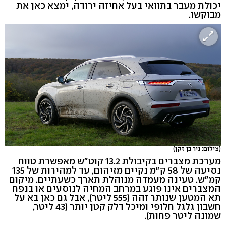
יכולת מעבר בתוואי בעל אחיזה ירודה, ימצא כאן את
מבוקשו.
(צילום: ניר בן זקן)
מערכת מצברים בקיבולת 13.2 קוט"ש מאפשרת טווח
נסיעה של 58 ק"מ נקיים מזיהום, עד למהירות של 135
קמ"ש. טעינה מעמדה מנוהלת תארך כשעתיים. מיקום
המצברים אינו פוגע במרחב המחיה לנוסעים או בנפח
תא המטען שנותר זהה (555 ליטר), אבל גם כאן בא על
חשבון גלגל חלופי ומיכל דלק קטן יותר (43 ליטר,
שמונה ליטר פחות).