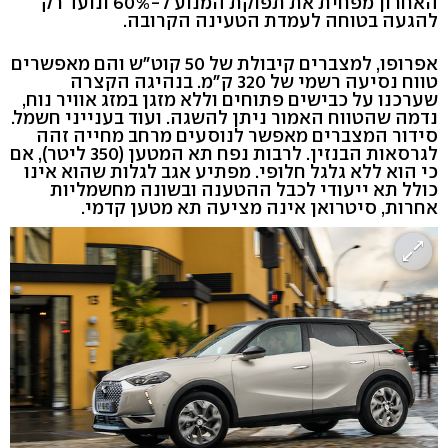
האחרון מפחית את תפוקת המנוע ל-60% ונועד רק
להגעה בטוחה לעמדת הטעינה הקרובה.
אפרופו, למצברים קיבולת של 50 קוט"ש והם מאפשרים
טווח נסיעה רשמי של 320 ק"מ. בנהיגה הקצרה
שערכנו על כבישים פתוחים וללא מזגן במזג אוויר נוח,
נדמה שהטווח האמור ניתן להשגה. ועוד בענייני חשמל.
סידור המצברים מאפשר לנוסעים מרחב מחייה זהה
לגרסאות הבנזין. לרבות נפח תא המטען (350 ליטר), אם
כי הוא ללא גלגל חלופי. מפתיע אגב לגלות שהוא אינו
כולל תא ייעודי לכבל ההטענה ובשונה מחשמליות
אחרות, סיטרואן אינה מציעה תא מטען קדמי.