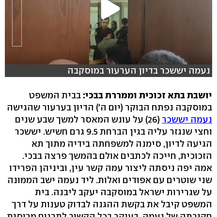
נעמה יששכר בדיון הערעור במוסקבה
יושבת בתא זכוכית וממררת בבכי:
בבית המשפט
במוסקבה נפתח הבוקר (יום ה') הדיון בערעור שהגישה
נעמה יששכר
(26) על עונש המאסר למשך שבע שנים
וחצי שנגזר עליה בגין הברחת 9.5 גרם חשיש. יששכר
הגיעה לדיון, סימנה למשפחתה בידיה מתוך תא
הזכוכית, חייכה לכתבים אולם בהמשך פרצה בבכי.
אמה יפה ניסתה ליצור עמה קשר עין, וביניהן הפרידו
שני שוטרים עם אפודים ואלות. ליד נעמה ישב הממונה
על שגרירות ישראל במוסקבה יעקב ליבנה. בית
המשפט קיבל את בקשת ההגנה לבדוק טענות על דרך
חקירתה של נעמה, בעיקר בכל הקשור לתרגום מרוסית