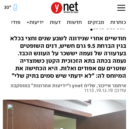
נעמה יששכר בערעור: "ייתכן
שההודאה זויפה, לא היה
מתורגמן"
חודשיים אחרי שנידונה לשבע שנים וחצי בכלא
בגין הברחת 9.5 גרם חשיש, דנים השופטים
בערעורה של נעמה יששכר על העונש הכבד.
נעמה בכתה בתא הזכוכית הקטן כשמצדיה
שוטרים עם אפודים ואלות. היא הכחישה את
המיוחס לה: "לא ידעתי שיש סמים בתיק שלי"
איתמר אייכנר, שליח ynet ו"ידיעות אחרונות" במוסקבה
עודכן: 19.12.19, 11:13