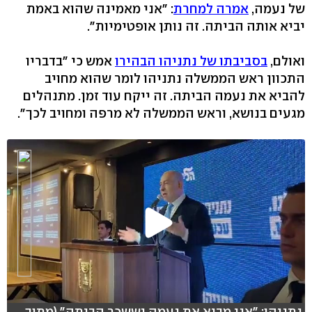
של נעמה,
אמרה למחרת
: "אני מאמינה שהוא באמת
יביא אותה הביתה. זה נותן אופטימיות".
ואולם,
בסביבתו של נתניהו הבהירו
אמש כי "בדבריו
התכוון ראש הממשלה נתניהו לומר שהוא מחויב
להביא את נעמה הביתה. זה ייקח עוד זמן. מתנהלים
מגעים בנושא, וראש הממשלה לא מרפה ומחויב לכך".
נתניהו: "אני מביא את נעמה יששכר הביתה" (מתוך