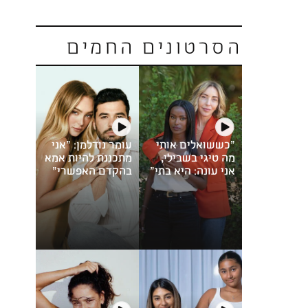
הסרטונים החמים
"כששואלים אותי
עומר נודלמן: "אני
מה טיגי בשבילי,
מתכננת להיות אמא
אני עונה: היא בתי"
בהקדם האפשרי"