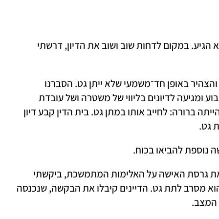
כבר לדיון הראשון הגבר לא הגיע. במקום לדחות שוב ושוב את הדיון, דרשתי 
 הוא כבר הגיע בגלל צו ההבאה, והצהיר באופן חד־משמעי שלא ייתן גט. הסברנו 
לדיינים כי מדובר באישה החיה תחת איום קבוע ומגיעה לדיונים בליווי של משטרה ושל עובדת 
סוציאלית מהמקלט לנשים מוכות. הבקשה הייתה ברורה: לחייב אותו במתן גט. בית הדין קבע דיון 
 גט.
ה נוספת להביאו בכוח.
בדיון בנוכחות עדים שאישרו את גרסת האישה על האלימות המתמשכת, ביקשתי 
לקנוס את הגבר באלף שקל על כל יום שבו הוא מסרב לתת גט. הדיינים קיבלו את הבקשה, שנכנסה 
 המצב.