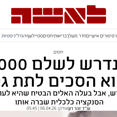
ר
סיפורים אישיים
חדר משלך
בריאות
יחסים
סטייל
שף
הנדל"ניסטיות
יחסים
א הסכים לתת ג
, אבל בעלה האלים הבטיח שהיא לעול
הסנקציה כלכלית שברה אותו
עודכן:
06.04.26 | 05:45
עו"ד זהר רון
|