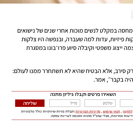
 האישה שהגיעה אליי מצאה מחסה במקלט לנשים מוכות אחרי שנים של נישואים 
רוויי אלימות, השפלה ופחד. על גופה היו צלקות פיזיות, עדות למה שעברה, ובנפשה היו צלקות 
עמוקות אף יותר. היא לא יכלה להרשות לעצמה ייצוג משפטי וקיבלה סיוע פרו־בונו במסגרת 
כשהאישה ביקשה להתגרש, הוא לא רק סירב, אלא הבטיח שהיא לא תשתחרר ממנו לעולם: 
יה בקבר״, אמר. 