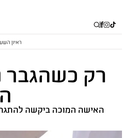
ראיון השע
הו
האישה המוכה ביקשה להתגרש