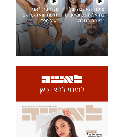
סיפור האהבה של
סנדי בר: "אני
בת אל ונתי, שאשתו
יודעת שאדגמן גם
נרצחה בנובה
בגיל 90"