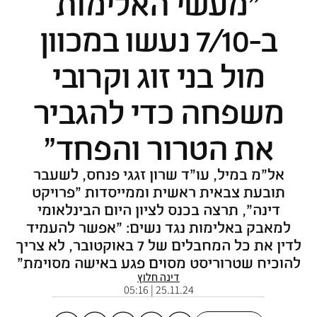
"מעשי האלימות
ב-7/10 נעשו במכוון
מול בני זוג וקרובי
משפחה כדי להגביר
את הטרור והפחד"
אל"מ במיל, עו"ד שרון זגגי פנחס, לשעבר
תובעת צבאית ראשית וממייסדות "פרויקט
דינה", תרצה בכנס לציון היום הבינלאומי
למאבק באלימות נגד נשים: "אפשר להעמיד
לדין את כל המחבלים של 7 באוקטובר, לא צריך
להוכיח שטרוריסט מסוים פגע באישה מסוימת"
דינה חלוץ
25.11.24 | 05:16