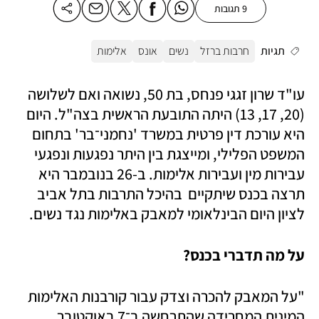
9 תגובות
תגיות
חרבות ברזל
נשים
אונס
אלימות
עו"ד שרון זגגי פנחס, בת 50, נשואה ואם לשלושה 
(20, 17, 13) היתה התובעת הראשית בצה"ל. היום 
היא עורכת דין פרטית במשרד 'נחמני־בר' בתחום 
המשפט הפלילי, ומייצגת בין היתר נפגעות ונפגעי 
עבירות מין ועבירות אלימות. ב-26 בנובמבר היא 
תרצה בכנס שיתקיים  בהיכל התרבות בתל אביב 
לציון היום הבינלאומי למאבק באלימות נגד נשים.
על מה תדברי בכנס? 
"על המאבק להכרה וצדק עבור קורבנות האלימות 
המינית המחרידה שהתרחשה ב־7 באוקטובר 