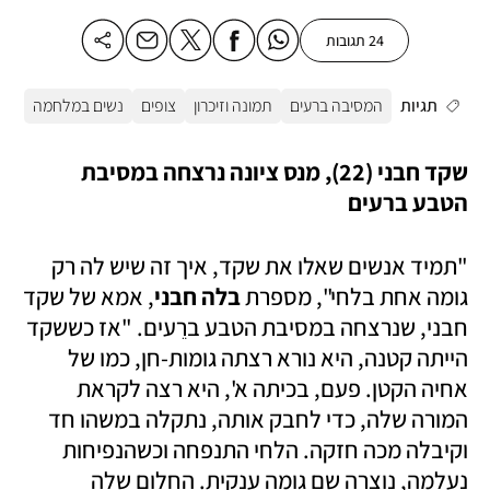
24 תגובות
תגיות
המסיבה ברעים
תמונה וזיכרון
צופים
נשים במלחמה
שקד חבני (22), מנס ציונה נרצחה במסיבת 
הטבע ברעים
"תמיד אנשים שאלו את שקד, איך זה שיש לה רק 
גומה אחת בלחי", מספרת 
בלה חבני
, אמא של שקד 
חבני, שנרצחה במסיבת הטבע ברֵעים. "אז כששקד 
הייתה קטנה, היא נורא רצתה גומות-חן, כמו של 
אחיה הקטן. פעם, בכיתה א', היא רצה לקראת 
המורה שלה, כדי לחבק אותה, נתקלה במשהו חד 
וקיבלה מכה חזקה. הלחי התנפחה וכשהנפיחות 
נעלמה, נוצרה שם גומה ענקית. החלום שלה 