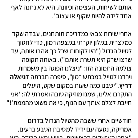
אותם לשיחות, העצימה וכיוונה. היא לא נתנה לאף 
אחד לידה להיות שקוף או עצוב". 
אחרי שירות צבאי כמדריכת תותחנים, עבדה שקד 
כמלצרית במלון יוקרתי במצפה רמון, כדי לחסוך 
לטיול הגדול ("היו לקוחות שכל כך אהבו אותה, עד 
שרצו שרק היא תשרת אותם"). באותה תקופה 
צולמה התמונה הזו: "ניצלנו הפוגה בין משמרות 
וירדנו לטייל במכתש רמון", סיפרה חברתה 
דניאלה 
דריץ
."ישבנו כמה שעות במקום שקט, היעלים 
התקרבו אלינו, שמנו מוזיקה טובה ואמרתי לה: 'אני 
חייבת לצלם אותך עם הנוף, כי את פשוט מהממת'!" 
חודשיים אחרי ששבה מהטיול הגדול בדרום 
אמריקה, נסעה עם ידיד למסיבת הטבע ברעים. 
"אחרי האזעקות הראשונות, בשש וחצי בבוקר, היא 