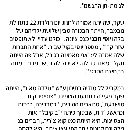
לגומת-חן התגשם". 
שקד, שהייתה אמורה לחגוג יום הולדת 22 בתחילת 
נובמבר, הייתה הבכורה מבין שלושת ילדיהם של 
בלה ו
יוסי חבני
 מנס ציונה. "כולנו עדיין לא תופסים 
שזה קרה", מספר יוסי בקול שבור. "אחת החברות 
שלה אמרה לי: 'אני מאמינה בגורל, אבל פה הייתה 
תקלה מאוד גדולה, לא יכול להיות שהגיבורה מתה 
בתחילת הסרט'". 
במקביל ללימודיה בתיכון ע"ש "גולדה מאיר", הייתה 
שקד פעילה בתנועת הצופים. "צופיפניקית 
מושבעת", מתארים ההורים, "כמדריכה, כרכזת 
וכראשג"דית, שבסוף כיתה י"ב קיבלה אות 
הצטיינות. היא הייתה כמו קואוצ'רית, חברים בני 
גילה וגם קטנים יותר התייעצו איתה. היא לקחה 