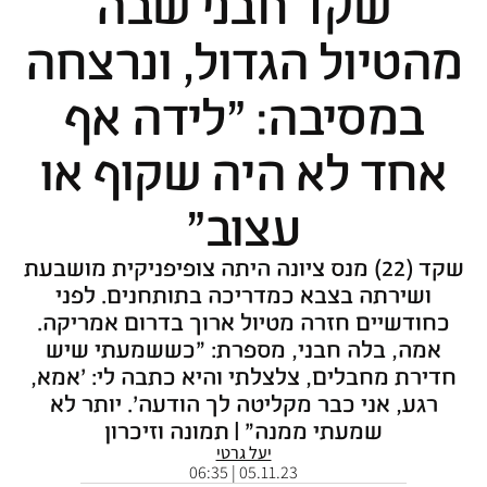
שקד חבני שבה
מהטיול הגדול, ונרצחה
במסיבה: "לידה אף
אחד לא היה שקוף או
עצוב"
שקד (22) מנס ציונה היתה צופיפניקית מושבעת
ושירתה בצבא כמדריכה בתותחנים. לפני
כחודשיים חזרה מטיול ארוך בדרום אמריקה.
אמה, בלה חבני, מספרת: "כששמעתי שיש
חדירת מחבלים, צלצלתי והיא כתבה לי: 'אמא,
רגע, אני כבר מקליטה לך הודעה'. יותר לא
שמעתי ממנה" | תמונה וזיכרון
יעל גרטי
05.11.23 | 06:35