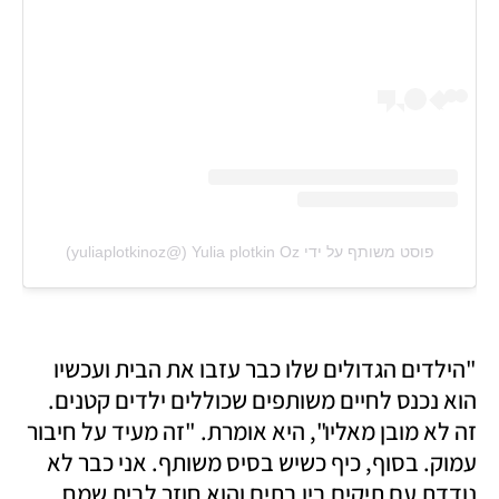
פוסט משותף על ידי ‏‎Yulia plotkin Oz‎‏ (@‏‎yuliaplotkinoz‎‏)
"הילדים הגדולים שלו כבר עזבו את הבית ועכשיו 
הוא נכנס לחיים משותפים שכוללים ילדים קטנים. 
זה לא מובן מאליו", היא אומרת. "זה מעיד על חיבור 
עמוק. בסוף, כיף כשיש בסיס משותף. אני כבר לא 
נודדת עם תיקים בין בתים והוא חוזר לבית שמח 