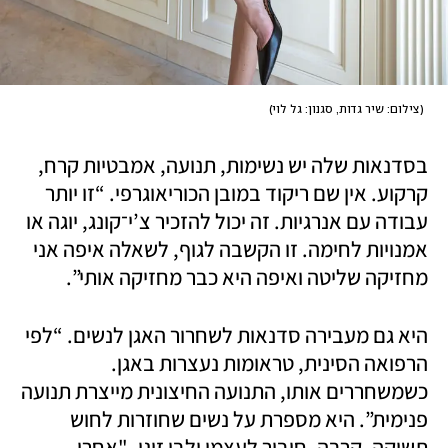
(
צילום: שיר גדות, סגנון: גל לוי
)
בסדנאות שלה יש נשימות, תנועה, אמבטיות קרח, 
קרקוע. אין שם ריקוד במובן הכוריאוגרפי. “זו יותר 
עבודה עם אנרגיות. זה יכול להזכיר צ’י־קונג, יוגה או 
אמנויות לחימה. זו הקשבה לגוף, לשאלה איפה אני 
מחזיקה שליטה ואיפה היא כבר מחזיקה אותי”.
היא גם מעבירה סדנאות לשחרור האגן לנשים. “לפי 
הרפואה הסינית, טראומות נעצרות באגן. 
כשמשחררים אותו, התנועה החיצונית מייצרת תנועה 
פנימית”. היא מספרת על נשים שחוזרות לחוש 
תשוקה, קרבה, חיבור לעצמן ולבן זוגן. "אחרי 