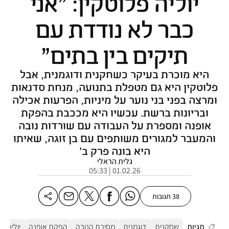
יוליה פלוטקין: "אני
כבר לא נודדת עם
תיקים בין בתים"
היא מוכרת בעיקר כשחקנית ודוגמנית, אבל
פלוטקין היא גם מטפלת בתנועה, מנחת סדנאות
ומרצה בפני בני נוער על מיניות, הפרעות אכילה
ובריונות ברשת. עכשיו היא מככבת בהפקת
אופנה ומספרת על העבודה עם שורדות נובה
והמעבר למגורים משותפים עם בן זוגה, שאיתו
היא בונה פרק ב'
גלית הראלי
01.02.26 | 05:33
38 תגובות
תגיות
שחקנית
דוגמנית
מסיבת הנובה
הפקת אופנה
יוליה פל