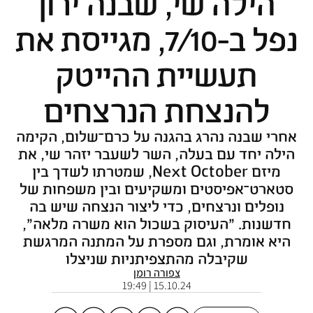
הילה שי, שבנה ירון
נפל ב-7/10, מגייסת את
תעשיית ההייטק
להנצחת הנרצחים
אחרי שבנה נהרג בהגנה על כרם־שלום, הקימה
הילה יחד עם בעלה, השר לשעבר יזהר שי, את
מיזם Next October, שמטרתו לשדך בין
סטארט־אפיסטים ומשקיעים ובין משפחות של
נופלים ונרצחים, כדי ליצור הנצחה שיש בה
חדשנות. "העיסוק בשכול הוא משרה מלאה",
היא אומרת, וגם מספרת על המתנה המרגשת
שקיבלה מהתצפיתניות שניצלו
צפורה רומן
15.10.24 | 19:49