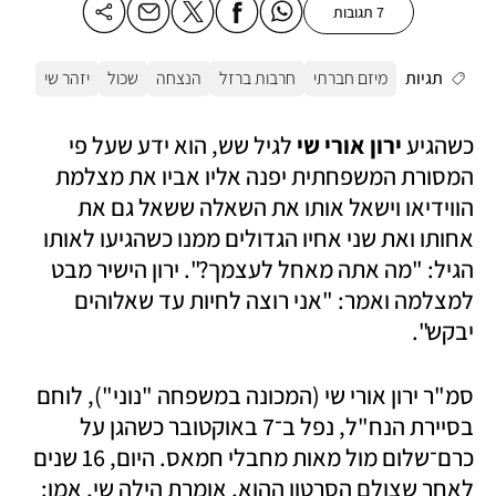
7 תגובות
תגיות
מיזם חברתי
חרבות ברזל
הנצחה
שכול
יזהר שי
כשהגיע
 ירון אורי שי
 לגיל שש, הוא ידע שעל פי 
המסורת המשפחתית יפנה אליו אביו את מצלמת 
הווידיאו וישאל אותו את השאלה ששאל גם את 
אחותו ואת שני אחיו הגדולים ממנו כשהגיעו לאותו 
הגיל: "מה אתה מאחל לעצמך?". ירון הישיר מבט 
למצלמה ואמר: "אני רוצה לחיות עד שאלוהים 
יבקש".
סמ"ר ירון אורי שי (המכונה במשפחה "נוני"), לוחם 
בסיירת הנח"ל, נפל ב־7 באוקטובר כשהגן על 
כרם־שלום מול מאות מחבלי חמאס. היום, 16 שנים 
לאחר שצולם הסרטון ההוא, אומרת הילה שי, אמו: 