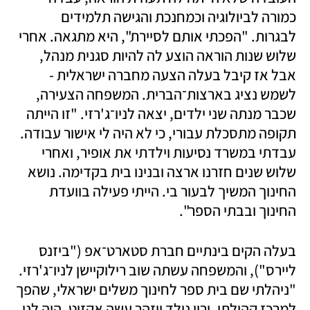
כמורה לביולוגיה וכמחנכת והגישה תלמידים 
לבגרות. "הפכתי אותם לסיירת", היא מתגאה. אחרי 
שלוש שנות הוראה הוצע לה להיות סגנית מנהל, 
אבל אז קיבל בעלה הצעה מחברה ישראלית - 
לשמש נציג בארצות־הברית. המשפחה הצעירה, 
שכבר מנתה שני ילדים, יצאה לניו־ג'רזי. "זו הייתה 
תקופה מתסכלת עבורי, כי לא היה לי אישור עבודה. 
עבדתי במשרד נסיעות וילדתי את אופיר, ואחרי 
שלוש שנים חזרנו ארצה ובנינו בית בקדימה. נושא 
החינוך המשיך לבעור בי. הייתי פעילה בוועדת 
החינוך ובבתי הספר". 
בעלה הקים בינתיים חברת סטארט־אפ ("ביזנס 
ליירס"), והמשפחה עשתה שוב רילוקיישן לניו־ג'רזי. 
"ניהלתי שם בית ספר לחינוך משלים ישראלי, שהפך 
למרכז קהילתי. ירון נולד ויזהר עשה אקזיט. היה לנו 