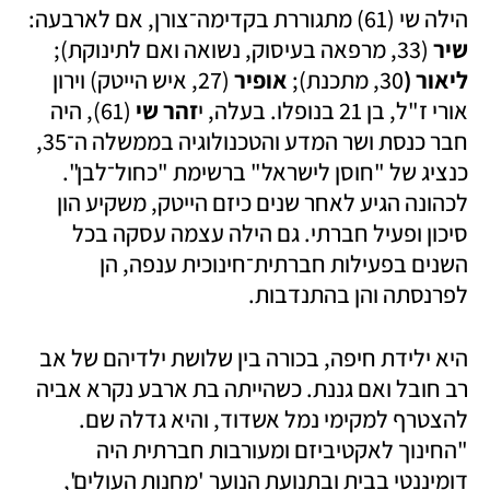
הילה שי (61) מתגוררת בקדימה־צורן, אם לארבעה: 
שיר 
(33, מרפאה בעיסוק, נשואה ואם לתינוקת); 
ליאור (
30, מתכנת); 
אופיר 
(27, איש הייטק) וירון 
אורי ז"ל, בן 21 בנופלו. בעלה, י
זהר שי 
(61), היה 
חבר כנסת ושר המדע והטכנולוגיה בממשלה ה־35, 
כנציג של "חוסן לישראל" ברשימת "כחול־לבן". 
לכהונה הגיע לאחר שנים כיזם הייטק, משקיע הון 
סיכון ופעיל חברתי. גם הילה עצמה עסקה בכל 
השנים בפעילות חברתית־חינוכית ענפה, הן 
לפרנסתה והן בהתנדבות.
היא ילידת חיפה, בכורה בין שלושת ילדיהם של אב 
רב חובל ואם גננת. כשהייתה בת ארבע נקרא אביה 
להצטרף למקימי נמל אשדוד, והיא גדלה שם. 
"החינוך לאקטיביזם ומעורבות חברתית היה 
דומיננטי בבית ובתנועת הנוער 'מחנות העולים', 