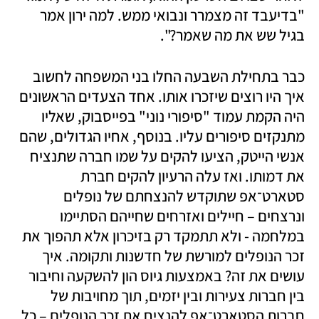
"בדיעבד זה מצמרר ונבואי ממש. למה ירון אמר 
בגיל שש את מה שאמר?".
כבר בתחילת השבעה החלו בני המשפחה לחשוב 
איך היו רוצים שיזכרו אותו. אחד הצעדים הראשונים 
היה הקמת עמוד "סיפורי נוני" בפייסבוק, שאליו 
מתנקזים סיפורים עליו. בנוסף, אחיו הגדולים, שהם 
אנשי הייטק, הציעו להקים על שמו חברה שתנציח 
את דמותו. ואז עלה הרעיון להקים חברת 
סטארט־אפ שתוקדש להנצחתם של נופלים 
ונרצחים – חיילים ואזרחים שחייהם הסתיימו 
במלחמה - ולא תתמקד רק בזיכרון אלא תהפוך את 
זכר הנופלים למורשת של חדשנות ותקומה. איך 
עושים את זה? באמצעות גיוס הון להשקעה וחיבור 
בין חברות צעירות ובין יזמים, תוך מחויבות של 
חברות הסטארט־אפ להנציח את זכר הנופלים – כל 