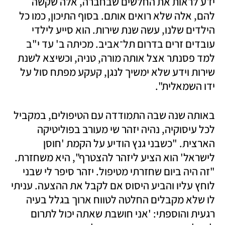
ידע לראות את החלשים שבחברה, אלה שקשה 
להם, אלה שלא רואים אותם. בסוף התיכון, כמו כל 
הילדים שלנו, עשה שנת שירות. הוא סייע לילדי 
עובדים זרים בדרום תל־אביב. מכיתה ב' עד י"ב 
למד פסנתר אצל אותה מורה, טניה, וכשיצא לשנת 
שירות וידע שלא ימשיך לנגן, קעקע מפתח סול על 
ידו השמאלית".
באותה שנה שבה התמודדה עם הטיפולים, במקביל 
לכל עיסוקיה, נהיה יזהר שי מעורב בפוליטיקה 
הארצית. "כשבני גנץ הודיע על הקמת 'חוסן 
לישראל' הוא הציע ליזהר להצטרף", היא משחזרת. 
"זה היה ביום שחזרתי מטיפול. יזהר סיפר לי שבני 
לוחץ עליו והביע היסוס אם לקבל את ההצעה. עניתי 
לו שלא מקבלים החלטה לטווח ארוך בגלל בעיה 
רגעית והוספתי: 'אני חושבת שאתה יכול לתרום 