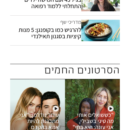
התחלתי ללמוד רפואה
מדריכי שף
להרגיש כמו בקופנגן: 5 מנות
קיציות בסגנון תאילנדי
הסרטונים החמים
"כששואלים אותי
עומר נודלמן: "אני
סי
מה טיגי בשבילי,
מתכננת להיות
בת
אני עונה: היא בתי"
אמא בהקדם
נר