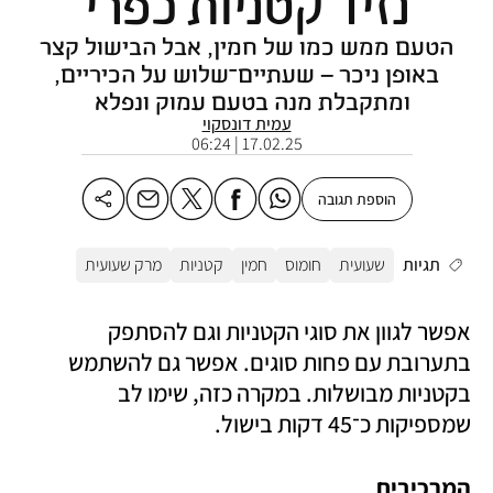
נזיד קטניות כפרי
הטעם ממש כמו של חמין, אבל הבישול קצר
באופן ניכר – שעתיים־שלוש על הכיריים,
ומתקבלת מנה בטעם עמוק ונפלא
עמית דונסקוי
17.02.25 | 06:24
הוספת תגובה
תגיות
שעועית
חומוס
חמין
קטניות
מרק שעועית
אפשר לגוון את סוגי הקטניות וגם להסתפק 
בתערובת עם פחות סוגים. אפשר גם להשתמש 
בקטניות מבושלות. במקרה כזה, שימו לב 
שמספיקות כ־45 דקות בישול. 
המרכיבים