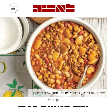
נזיד קטניות כפרי
(
צילום: שרית גופן, סגנון: עמית דונסקוי
)
שף בריא