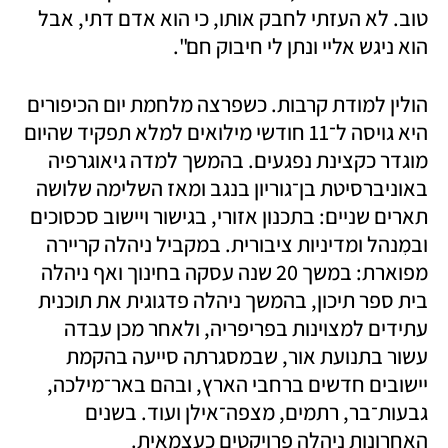
טוב. לא העזתי לחבק אותו, כי הוא אדם דתי, אבל 
הוא ניגש אליי ונתן לי חיבוק חם". 
הולין למודת קרבות. כשפרצה מלחמת יום הכיפורים 
היא גויסה ל־11 חודשי מילואים למלא תפקיד שהיום 
מוגדר כקצינת נפגעים. בהמשך למדה גיאוגרפיה 
באוניברסיטת בן־גוריון בנגב ומאז השלימה שלושה 
תארים שניים: בתכנון אזורי, בגישור ויישוב סכסוכים 
ובמִנהל ומדיניות ציבורית. במקביל ניהלה קריירה 
מפוארת: במשך 20 שנה עסקה בחינוך ואף ניהלה 
בית ספר תיכון, בהמשך ניהלה פדגוגית את תוכנית 
עתידים למצוינות בפריפריה, ולאחר מכן עבדה 
עשור בתנועת אור, שבמסגרתה סייעה בהקמת 
יישובים חדשים ברחבי הארץ, ובהם באר־מילכה, 
גבעות־בר, רתמים, מצפה־אילן ועוד. בשנים 
האחרונות ניהלה פרויקטים כעצמאית. 