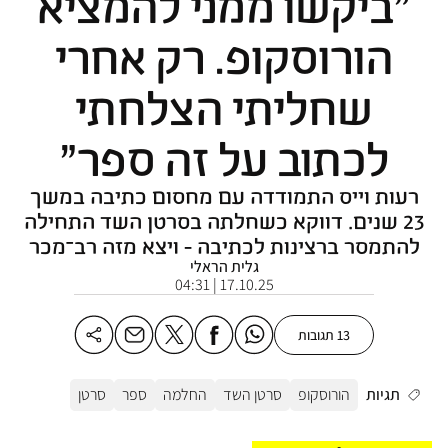
"ביקשו ממני להמציא
הורוסקופ. רק אחרי
שחליתי הצלחתי
לכתוב על זה ספר"
רעות וייס התמודדה עם מחסום כתיבה במשך
23 שנים. דווקא כשחלתה בסרטן השד התחילה
להתמסר ברצינות לכתיבה - ויצא מזה רב־מכר
גלית הראלי
17.10.25 | 04:31
13 תגובות
תגיות
הורוסקופ
סרטן השד
החלמה
ספר
סרטן