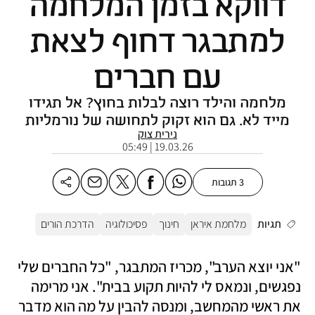
דווקא בזמן המלחמה
למתבגר דחוף לצאת
עם חברים
מלחמה והילד רוצה לבלות בחוץ? אל תגידו
מייד לא. גם הוא זקוק לתחושה של נורמליות
נירית צוק
19.03.26 | 05:49
3 תגובות
תגיות
מלחמת איראן
חינוך
פסיכולוגיה
הדרכת הורים
"אני יוצא הערב", מכריז המתבגר, "כל החברים שלי 
נפגשים, ונמאס לי להיות תקוע בבית". אני מרימה 
את ראשי מהמחשב, ומנסה להבין על מה הוא מדבר 