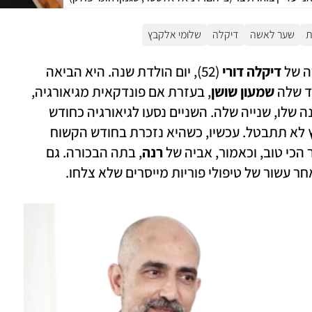
ת
שער לאשה
דיקלה
שלומי אלקבץ
 של 
דיקלה דורי
 (52), יום הולדת שנה. היא הביאה 
 שלה 
שמעון שושן
, בעזרת אם פונדקאית מגיאורגיה, 
והם מגדלים אותה בהורות משותפת - ראשונה שלו, שנייה שלה. השניים נסעו לגיאורגיה כחודש 
לאחר 7 באוקטובר וקיוו שטיסת החזור לארץ לא תתבטל. עכשיו, כשהיא נזכרת בחודש הקשוח 
 רנה
, בתה הבכורה. גם 
חר עשור של טיפולי פוריות מייסרים שלא צלחו.