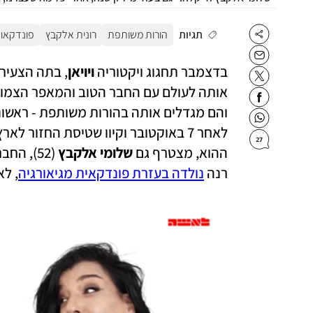
תגיות
הורות משותפת
רונית אלקבץ
פונדקאו
בדצמבר תחגוג ויקטוריה 
ויויאן
, בתה הצעירה
אותה לעולם עם החבר הטוב והמאפר הצמוד
27
ההוא, מצטרף גם 
שלומי אלקבץ 
(52), החבר הכי טוב, וכאמור, אביה של
רנה 
נולדה בעזרת פונדקאית מגיאורגיה
, לא