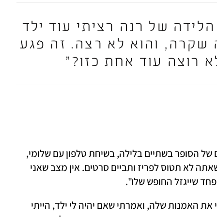
דיקלה: "כבר שנה אחרי הלידה של רנה רציתי עוד ילד 
עם שלומי, למרות כל מה שקרה, והוא לא רצה. זה פגע 
א רוצה עוד אחת כזו?"
"אני זוכרת את עצמי מסתובבת בין המדפים של הסופר בשתיים בלילה, בשיחת טלפון עם שלומי, 
ואומרת לו: ׳שלומי, אל תדאג, אין דבר כזה שאתה לא תטוס לפריז ותביים סרטים. אין מצב שאני 
חד שייגזל החופש שלו". 
שלומי: "זה לא שבייצתי ורציתי ילד. הערצתי את האמנות שלה, ואמרתי שאם יהיה לי ילד, הייתי 