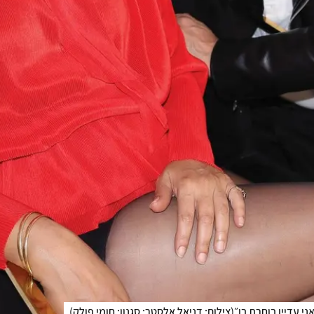
י עדיין בוחרת בו״
(
צילום: דניאל אלסטר; סגנון: חומי פולק
)