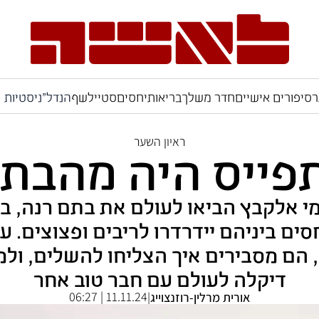
ר
סיפורים אישיים
חדר משלך
בריאות
יחסים
סטייל
שף
הנדל"ניסטיות
ראיון השער
תפייס היה מהבת 
י אלקבץ הביאו לעולם את בתם רנה, ב
ים ביניהם יידרדרו לריבים ופצוצים.
, הם מסבירים איך הצליחו להשלים, ול
דיקלה לעולם עם חבר טוב אחר
11.11.24 | 06:27
אורית מרלין-רוזנצוייג
|