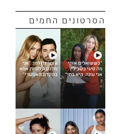
הסרטונים החמים
"כששואלים אותי
עומר נודלמן: "אני
מה טיגי בשבילי,
מתכננת להיות אמא
אני עונה: היא בתי"
בהקדם האפשרי"