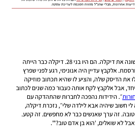
אלקבץ זוכר את הרגע שבו ראה בפעם הראשונה את דיקלה. הם היו בני 28. דיקלה כבר הייתה 
אחרי להיט אחד, ״בוקר טוב״, כבר קצת מפורסמת. אלקבץ עדיין היה אנונימי, רגע לפני שפרץ 
לתודעה עם "ולקחת לך אישה". חבר הביא לו את הדיסק שלה, והציע לו שהיא תכתוב מוזיקה 
לסרט. על הסרט ההוא הם בסוף לא עבדו ביחד, אבל אלקבץ לקח אותה כעבור כמה שנים לכתוב 
ורות
״. הידידות נהפכה לחברות שהתהדקה עם 
השנים, עד שהחליטו לעשות ילד ביחד. ״היה לי חשוב שיהיה אבא לילדה שלי״, נזכרת דיקלה, 
״וידעתי ששלומי הוא בן אדם טוב ממשפחה טובה. זה ערך שאנשים כבר לא מחפשים. זה קטע. 
בל לא שואלים, 'הוא בן אדם טוב?'". 