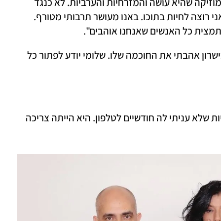
רוצה שתגדל אותו אמנית כמו דיקלה, עם המוזיקה שהיא עושה והמזרחיות והערביות. לא כנגד 
האשכנזים, אלא בעד הריבוע שלי, הקטן, שאני רוצה לחיות בתוכו. באנו מעושר תרבותי מטורף. 
תמצית כל האנשים שאנחנו אוהבים". 
דיקלה: "שלומי הוא בצבעים שלי, ומעבר לכישרון אהבתי את החוכמה שלו. שלומי יודע לפתור כל 
שלומי: "הייתה תקופה במהלך טיפולי הפוריות שלא עניתי לה חודשיים לטלפון. היא הייתה צריכה 