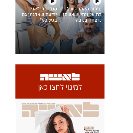
סיפור האהבה של
סנדי בר: "אני
בת אל ונתי, שאשתו
יודעת שאדגמן גם
נרצחה בנובה
בגיל 90"