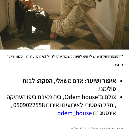
"התובנה היחידה שיש לי היא להיות קשובה יותר לגוף"
(
צילום: ערן לוי; סגנון: הילה 
ג'רבי
)
איפור ושיער:
 אדם משאלי, 
הפקה: 
לבנת 
סולימני. 
צולם ב־Odem house, בית מארח ביפו העתיקה 
, חלל היסטורי לאירועים ואירוח 0509022558 , 
אינסטגרם 
odem_house
מצאתם טעות בכתבה? כתבו לנו על זה