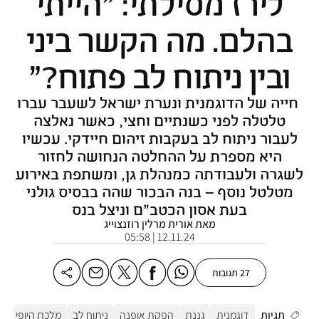
לירז מסילתי: "הייתי
בהלם. מה הקשר ביני
ובין ניתוח לב פתוח?"
חייה של הדוגמנית ונערת ישראל לשעבר עברו
טלטלה לפני כשנתיים וחצי, כאשר נאלצה
לעבור ניתוח לב בעקבות זיהום חיידקי. עכשיו
היא מספרת על ההחלטה הנחושה לחזור
לשגרה ולעבודתה כמנהלת גן, ומשתפת באירוע
מטלטל נוסף – בנה הבכור שהה בבסיס גולני
בעת אסון הכטב"ם וניצל בנס
מאת אורית מרלין רוזנצוייג
12.11.24 | 05:58
27 תגובות
תגיות
דוגמנית
גננת
הפקת אופנה
ניתוח לב
מלכת היופי