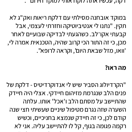
דקה, עכשיו אתה לוקח אותי למוקד חירום'".
במוקד אובחנה מסילתי עם דלקת ריאות ואק"ג לא 
תקין. "נתנו לי אנטיביוטיקה וחזרתי לעצמי, אבל 
קבעתי אקו־לב. כשהגעתי לבדיקה שבועיים לאחר 
מכן, כי זה התור הכי קרוב שהיה, הטכנאית אמרה לי, 
'וואו, מזל שבאת היום', וקראה לרופא". 
מה ראו?
"הקרדיולוג הסביר שיש לי אנדוקרדיטיס - דלקת של 
פנים הלב שנגרמת מזיהום חיידקי. אצלי היה חיידק 
שהתיישב על מסתם הלב ו'אכל' אותו. עלתה 
השערה שזה נגרם מטיפול שיניים שעשיתי חצי שנה 
קודם לכן, כי זה חיידק שנמצא בחניכיים, וכשיש 
רקמה פגומה בגוף, קל לו להתיישב עליה. אני לא 