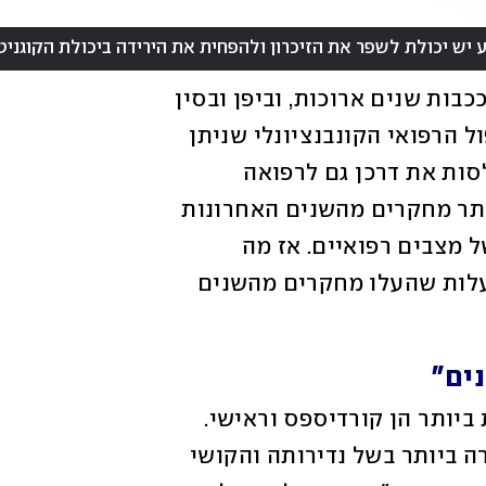
ברפואה המסורתית פטריות המרפא כבר מככבות שנים ארוכות, וביפן ובסין 
אף משתמשים בהן כחלק אינטגרלי מהטיפול הרפואי הקונבנציונלי שניתן 
לחולים בבתי החולים. כעת נראה שהן מפלסות את דרכן גם לרפואה 
המערבית הקונבנציונלית, לאחר שיותר ויותר מחקרים מהשנים האחרונות 
מדגימים את תרומתן לטיפול במגוון רחב של מצבים רפואיים. אז מה 
הפטריות יודעות לעשות? הנה כמה מהתועלות שהעלו מחקרים מהשנים 
שתי פטריות המרפא הפופולריות והידועות ביותר הן קורדיספס וראישי. 
הקורדיספס נחשבת לפטריית המרפא היקרה ביותר בשל נדירותה והקושי 