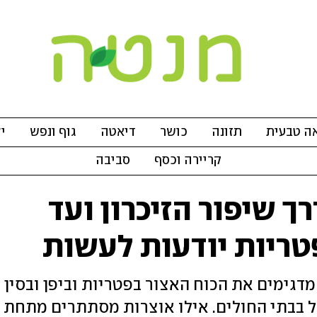
ה טבעית
תזונה
כושר
דיאטה
גוף ונפש
י
קריירה וכסף
סביבה
 שיפור הזיכרון ועד
טריות יודעות לעשות
דגימים את הכוח האצור בפטריות וביפן ובסין 
 בבתי החולים. אילו אוצרות מסתתרים מתחת