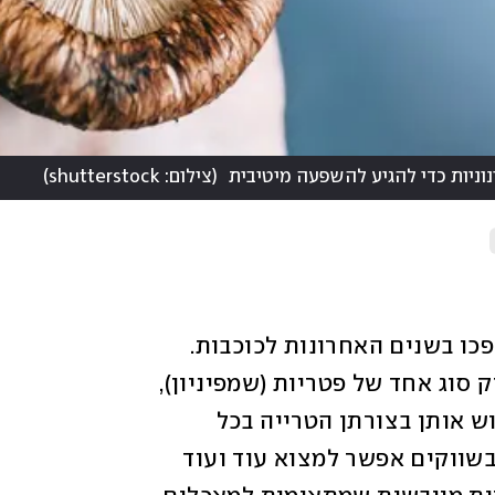
וניות כדי להגיע להשפעה מיטיבית
(
צילום: shutterstock
)
מאיפה שלא מסתכלים על זה, הפטריות נהפכו בשנים האחרונות לכוכבות. 
אם עד לפני כ־20 שנה היה אפשר לרכוש רק סוג אחד של פטריות (שמפיניון), 
בייחוד בקופסת שימורים, היום אפשר לפגוש אותן בצורתן הטרייה בכל 
חנות, וגם המגוון התרחב. בסופרמרקטים ובשווקים אפשר למצוא עוד ועוד 