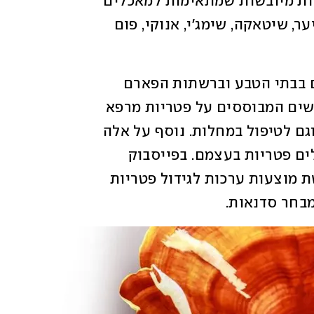
סוגים של פטריות טריות מיוחדות או פטריות מיובשות שמתאימות למאכלים 
רבים, כמו שמפיניון, פורטובלו, יער, מלך היער, שיטאקה, שימג'י, אנוקי, פום 
והן מככבות לא רק על הצלחת. על המדפים בבתי הטבע וברשתות הפארם 
אפשר למצוא כיום תוספי תזונה רבים וחדשים המבוססים על פטריות מרפא 
לשיפור האנרגיה, העיכול, הריכוז, המראה וגם לטיפול במחלות. נוסף על אלה 
אפשר למצוא גם יותר ויותר אנשים שמגדלים פטריות בעצמם. בפייסבוק 
הוקמו לא מעט קבוצות לצורך העניין, ברשת מוצעות ערכות לגידול פטריות 
בחר סדנאות. 