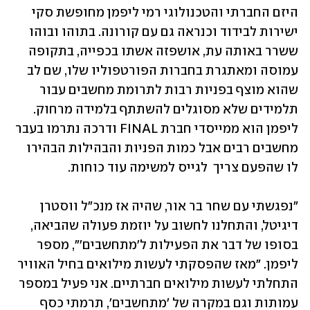
היזם החברתי והטכנולוגי רמי ליפמן מחופשת סקי 
ישירות לבידוד וכנראה גם עם קורונה. בתוהו ובוהו 
ששרר באותה עת, אושפזה אשתו בכפייה, בתקופה 
עמוסה ומאתגרת בחברות הפורטפוליו שלו, שם לב 
שהוא מוצף בפניות רבות לתרומת מחשבים עבור 
תלמידים שלא מסוגלים להשתתף בלמידה מרחוק. 
ליפמן הוא ממייסדי חברת FINAL ודרכה נתרמו בעבר 
מחשבים רבים אבל כמות הפניות והבהילות הבהירו 
לו שהפעם צריך  לגייס למשימה עוד כוחות.
"נפגשתי עם שחר בר אור, שהיה אז מנכ"ל ווסטרן 
דיגיטל, והתחלנו לחשוב על יוזמת פעולה שהביאה, 
בסופו של דבר את הפעילות ל'מתחשבים'", מספר 
ליפמן. "מאז שהפסקתי לעשות מילואים בחיל האוויר 
התחלתי לעשות מילואים חברתיים. אני פעיל במספר 
עמותות וגם במקרה של 'מתחשבים', תרמתי כסף 