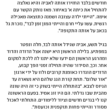
חודשים בלבד החזירו אותה לאביה והיא נאלצה 
להתחיל את כיתה א' באיחור. מאז נותק הקשר עם 
אימה. "הייתי ילדה עצובה ושמנה כתוצאה מאכילה 
רגשית. עשו עליי חרם והייתי המון זמן לבד", נזכרת גל 
בכאב על אותה התקופה". 
בגיל תשע, אביה שגידל אותה לבד, חלה ונפטר 
במפתיע. בלילה הראשון היא ישנה אצל הדודה והדוד 
ומהרגע הראשון הם ידעו שלא יתנו לה ללכת למקום 
אחר. וכך, הסידור שהיה תחילה זמני הפך קבוע, 
הדודים הוגדרו כאומנת קרובים ולוו על ידי ארגון 
"אור שלום". תחת קורת הגג שלהם היא נשארה עד 
הגיוס לצבא. "בהתחלה הייתי בשוק כי זה היה שונה 
מהבית שבו גדלתי. הם היו זוג אמיד. בפעם הראשונה 
קנו לי בגדים חדשים וציוד ללימודים. התחלתי לאכול 
מסודר והייתי פחות תוקפנית וכועסת". 