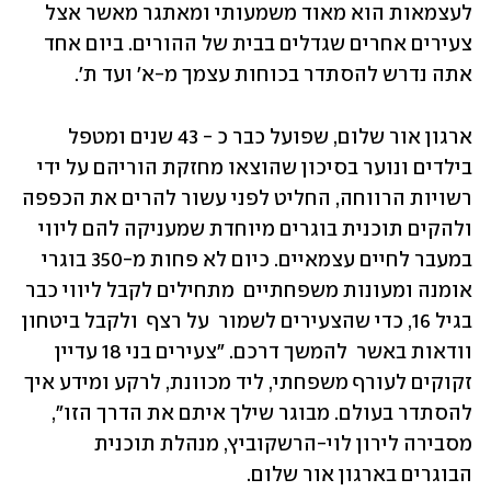
לעצמאות הוא מאוד משמעותי ומאתגר מאשר אצל 
צעירים אחרים שגדלים בבית של ההורים. ביום אחד 
אתה נדרש להסתדר בכוחות עצמך מ-א' ועד ת'. 
ארגון אור שלום, שפועל כבר כ - 43 שנים ומטפל 
בילדים ונוער בסיכון שהוצאו מחזקת הוריהם על ידי 
רשויות הרווחה, החליט לפני עשור להרים את הכפפה 
ולהקים תוכנית בוגרים מיוחדת שמעניקה להם ליווי 
במעבר לחיים עצמאיים. כיום לא פחות מ-350 בוגרי 
אומנה ומעונות משפחתיים  מתחילים לקבל ליווי כבר 
בגיל 16, כדי שהצעירים לשמור  על רצף  ולקבל ביטחון 
וודאות באשר  להמשך דרכם. "צעירים בני 18 עדיין 
זקוקים לעורף משפחתי, ליד מכוונת, לרקע ומידע איך 
להסתדר בעולם. מבוגר שילך איתם את הדרך הזו", 
מסבירה לירון לוי-הרשקוביץ, מנהלת תוכנית 
הבוגרים בארגון אור שלום. 