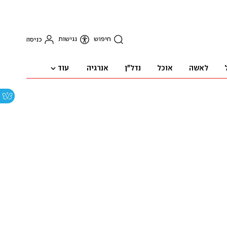
חיפוש
נגישות
כניסה
עוד
לאשה
אוכל
נדל"ן
אנרגיה