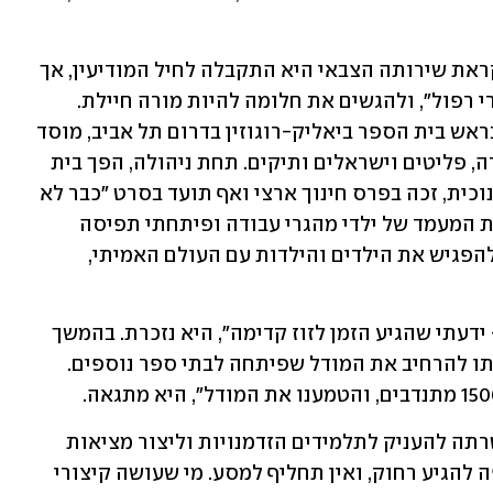
לתחום החינוך היא נמשכה מגיל צעיר. לקראת שירותה הצבאי היא התקבלה לחיל המודיעין, אך 
בחרה במקום זאת להצטרף לפרויקט "נערי רפול", ולהגשים את חלומה להיות מורה חיילת. 
בהמשך דרכה המקצועית נבחרה לעמוד בראש בית הספר ביאליק-רוגוזין בדרום תל אביב, מוסד 
ששירת את אוכלוסיית ילדי מהגרי העבודה, פליטים וישראלים ותיקים. תחת ניהולה, הפך בית 
הספר ממקום מוחלש למודל להצלחה חינוכית, זכה בפרס חינוך ארצי ואף תועד בסרט "כבר לא 
זרים" שזכה באוסקר. לדבריה, "הסדרנו את המעמד של ילדי מהגרי עבודה ופיתחתי תפיסה 
הוליסטית לחינוך, בה תפקיד בית הספר להפגיש את הילדים והילדות עם העולם האמיתי, 
אבל טל לא עצרה שם. "כשהגעתי לשיא – ידעתי שהגיע הזמן לזוז קדימה", היא נזכרת. בהמשך 
הקימה את מיזם "תובנות בחינוך", שמטרתו להרחיב את המודל שפיתחה לבתי ספר נוספים. 
ב-2021, מונתה למנכ"לית רשת עמל, שמטרתה להעניק לתלמידים הזדמנויות וליצור מציאות 
חינוכית מתקדמת. "תמיד הייתה לי שאיפה להגיע רחוק, ואין תחליף למסע. מי שעושה קיצורי 