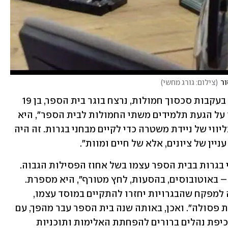
ור
(
צילום: גורג מחשי
)
ב-2016, קרה אירוע שזעזע את הקהילה - בעקבות סכסוך חמולות, נרצח בוגר בית הספר, בן 19 
בלבד. "השלטון והמועצה המקומית אסרו על הגעת תלמידים משתי החמולות לבית הספר", היא 
נזכרת. "נאלצתי להגיע לבתי התלמידים בליווי של ניידת משטרה כדי לקיים מבחני בגרות. זה היה 
יין של ציונים, אלא של חיים ומוות". 
בנוסף, משרד החינוך אסר על קיום מבחני בגרות בבית הספר עצמו בשל אחוז הפסילות הגבוה. 
"במשך שנתיים עשינו בגרויות בכל מקום – באוטובוסים, בהסעות, לחץ מטורף", היא מספרת. 
לקראת שנתה השלישית כמנהלת הודיעה למפקח שהבגרויות יחזרו להתקיים במוסד עצמו, 
והתחייבה "שלא תהיה אפילו מחברת אחת פסולה". ואכן, באותה שנה בית הספר עבר מהפך, עם 
עלייה בזכאות לבגרות מ-26% ל-78%. אכיפת נהלים ברורים להפחתת האלימות ותוכניות 