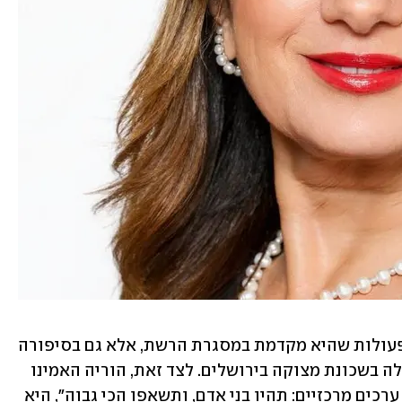
טל משמשת השראה לתלמידות לא רק בפעולות שהיא מקדמת במסגרת הרשת, אלא גם בסיפורה 
האישי יוצא הדופן. טל נולדה במרוקו וגדלה בשכונת מצוקה בירושלים. לצד זאת, הוריה האמינו 
בכוחה של השכלה. "הורי החדירו בנו שני ערכים מרכזיים: תהיו בני אדם, ותשאפו הכי גבוה", היא 