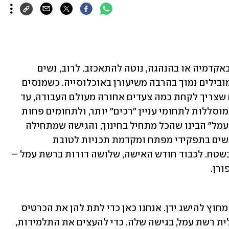
מי שמחפש נשים בעמדות מפתח במשק, באקדמיה או בהנהגה, נוטה להתאכזב. לרוב, נשים 
נמצאות בתת-ייצוג, ושיעורן בתפקידים מובילים נמוך בהרבה משיעורן באוכלוסייה. כשמנסים 
להתחקות אחר מקורות התופעה, מבינים שצריך לקחת כמה צעדים אחורה מעולם העבודה, עד 
לימי בית הספר. שם, בנות עשויות להיות מוסללות לתחומי עניין "רכים" יותר, ולתחומים פחות 
מתגמלים ותחרותיים. ברשת בתי הספר "עמל" הבינו שהכל מתחיל בחינוך, והגישה שמתחילה 
בהנהלת הארגון ומחלחלת מטה, מציבה נשים בתפקידי מפתח ומקדמת תכניות לטובת 
התלמידות, כאשר התוצאות כבר נראות בשטח. לכבוד חודש האישה, שלושה דורות ברשת עמל – 
רן. 
"אני רוצה שנערות יידעו - אין דבר שהוא מחוץ להישג ידן. אנחנו כאן כדי לתת להן את הכרטיס 
לעוף על החיים", משתפת קארן טל, מנכ"לית רשת עמל, בגישה שלה. כדי להעצים את התלמידות, 