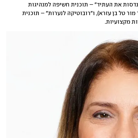
טל משלבת בלימודים פרויקטים כמו "מהנדסות את העתיד" – תוכנית חשיפה למנהיגות 
טכנולוגית ולתחומי ההנדסה (ביוזמת ד"ר מור טל בן עזרא), ו"רובוטיקה לנערות" – תוכנית 
ות מקצועיות.