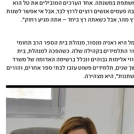
דרך מוותר על ההזדמנות לתהליך", היא משתפת במשנתה. אחד הערכים המובילים את טל הוא 
יצירת שיתופי פעולה ככלי להצלחה: "הרבה פעמים אנשים רוצים לרוץ לבד, אבל אי אפשר לשנות 
 מהר, אבל כשאתה רץ ביחד – אתה מגיע רחוק". 
מנהיגה מעוררת השראה נוספת ברשת עמל היא ראניה מנסור, מנהלת בית הספר הרב תחומי 
עמל עילוט, שעשתה מהפכה של ממש עבור התלמידים בקהילה שלה. כשהפכה למנהלת, בית 
הספר התאפיין ברמת הישגים נמוכה, אחוזי אלימות גבוהים ונכלל ברשימה האדומה של משרד 
החינוך בשל בעיות בטוהר הבחינות. "במשך שנים, תלמידים פשוט עזבו לבתי ספר אחרים, והורים 
תנות", היא מצהירה. 