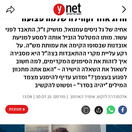
"אובדנות זה פיגוע רב נפגעים - יש
הרוג אחד וקהילה שלמה פצועה"
אחיה של גל ניסים עמנואל, מושיק ז"ל, התאבד לפני
עשור. מותו המטלטל הוביל אותה למסע למניעת
אובדנות שבסופו הקימה את עמותת מש"ה. על
רקע עליית מקרי ההתאבדות בצה"ל היא מסבירה
איך לזהות את הסימנים המקדימים, למה חשוב
לשאול את השאלה הישירה - "האם אתה מתכוון
לפגוע בעצמך?" ומדוע עדיף להימנע מצמד
המילים "יהיה בסדר" - ופשוט להקשיב
אלכסנדרה לוקש, אופיר האוזמן
| פורסם:
30.07.25 | 13:08
8 תגובות