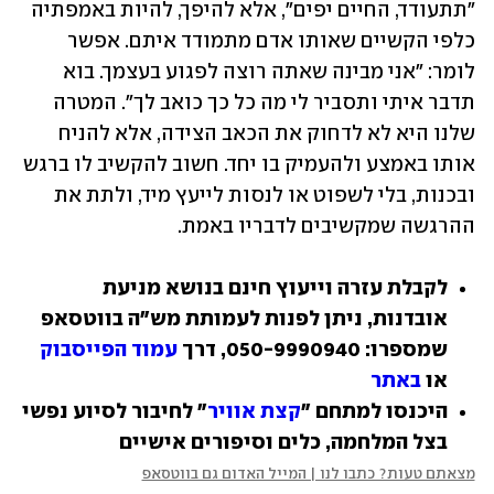
"תתעודד, החיים יפים", אלא להיפך, להיות באמפתיה 
כלפי הקשיים שאותו אדם מתמודד איתם. אפשר 
לומר: "אני מבינה שאתה רוצה לפגוע בעצמך. בוא 
תדבר איתי ותסביר לי מה כל כך כואב לך". המטרה 
שלנו היא לא לדחוק את הכאב הצידה, אלא להניח 
אותו באמצע ולהעמיק בו יחד. חשוב להקשיב לו ברגש 
ובכנות, בלי לשפוט או לנסות לייעץ מיד, ולתת את 
ההרגשה שמקשיבים לדבריו באמת.
לקבלת עזרה וייעוץ חינם בנושא מניעת 
אובדנות, ניתן לפנות לעמותת מש"ה בווטסאפ 
שמספרו: 050-9990940, דרך 
עמוד הפייסבוק
או 
באתר 
היכנסו למתחם "
קצת אוויר
" לחיבור לסיוע נפשי 
בצל המלחמה, כלים וסיפורים אישיים
מצאתם טעות? כתבו לנו | המייל האדום גם בווטסאפ