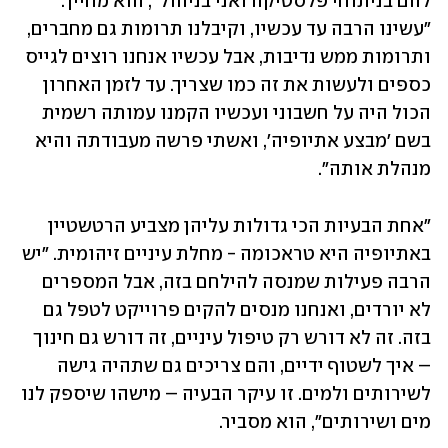
להם בניתוחי פלסטיקה ואני בניהול", הוא מחייך. 
"עשינו הרבה עד עכשיו, וקיבלנו תרומות גם מחברים, 
ותרומות ממש נדיבות, אבל עכשיו אנחנו רוצים לגייס 
כספים ולעשות את זה כמו שצריך. עד לזמן האחרון 
הכול היה על חשבוני ועכשיו הקמנו עמותה רשמית 
בשם 'מבצע אתיופיה', ואשתי פרשה מעבודתה והיא 
מנהלת אותה".
"אחת הבעיות הכי גדולות עליהן מצביע הרטשטיין 
באתיופיה היא טראכומה - מחלת עיניים זיהומית. "יש 
הרבה פעילות שמנסה להילחם בזה, אבל המספרים 
לא יורדים, ואנחנו מנסים להקים פרוייקט לטפל גם 
בזה. זה לא דורש רק טיפול עיניים, זה דורש גם חינוך 
– איך לשטוף ידיים, והם צריכים גם שתהיה גישה 
לשירותים ולמים. זו עיקר הבעיה – מישהו שיספק לנו 
מים ושירותים", הוא מסביר. 