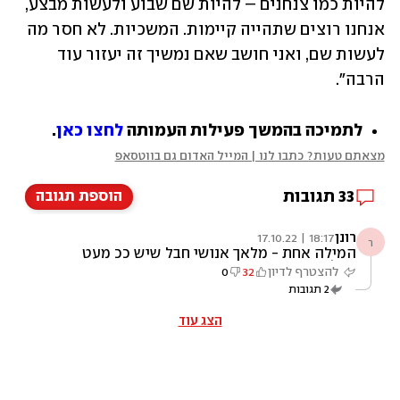
להיות כמו צנחנים – להיות שם שבוע ולעשות מבצע, 
אנחנו רוצים שתהייה קיימות. המשכיות. לא חסר מה 
לעשות שם, ואני חושב שאם נמשיך זה יעזור עוד 
הרבה".
לתמיכה בהמשך פעילות העמותה 
לחצו כאן
.  
מצאתם טעות? כתבו לנו | המייל האדום גם בווטסאפ
33
תגובות
הוספת תגובה
רונן
18:17 | 17.10.22
ר
המילה אחת - מלאך אנושי חבל שיש ככ מעט
כאלו
להצטרף לדיון
32
0
2
תגובות
הצג עוד