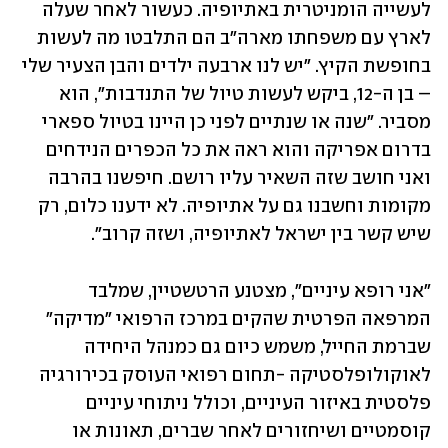
לעשייה הומניטרית באתיופיה. כעשור לאחר שעלה 
לארץ עם משפחתו מארה"ב הם התלבטו מה לעשות 
בחופשת הקיץ. "יש לנו ארבעה ילדים והבן הצעיר שלי 
– בן ה-12, ביקש לעשות טיול של התנדבות", הוא 
מסביר. "שנה או שנתיים לפני כן היינו בטיול ספארי 
בדרום אפריקה והוא ראה את כל הכפרים הנידחים 
ואני חושב שזה השאיר עליו רושם. חיפשנו בהרבה 
מקומות וחשבנו גם על אתיופיה. לא ידענו כלום, רק 
שיש קשר בין ישראל לאתיופיה, ושזה קרוב".
"אני רופא עיניים", מצטנע הרטשטיין, שמלבד 
המרפאה הפרטית שהקים במרכז הרפואי "מדיקה" 
שברמת החייל, משמש כיום גם כמנהל היחידה 
לאוקולופלסטיקה -תחום רפואי העוסק בכירורגיה 
פלסטית באיזור העיניים, וכולל ניתוחי עיניים 
קוסמטיים ושיחזורים לאחר שברים, תאונות או 