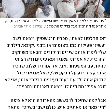
"עד היום אני לא יודע איך פרצה שם השמועה. לא היה איתי כלום, רק 
איזה פנס וזה הכול. אבל בדקתי את כולם". 
(
צילום: אורי אבירם
)
"אז החלטנו לצאת", מכריז הרטשטיין. "יצאנו לשם 
ועשינו פעילות כמו ב'צופים' או ב'בני עקיבא'. הילדים 
שלי לימדו אותם שירים וריקודים והבאנו משחקים. 
היה כיף. לא אמרתי שאני רופא עיניים ורק רציתי 
להיות עם המשפחה, אבל אז המדריך שלנו, שהכיר 
אותי קצת וידע על הרקע שלי, שאל אם אני יכול 
לבדוק איזה ילד עם בעיה בעיניים. בדקתי אותו, אני לא 
זוכר אפילו מה היה לו, ויצאנו לארוחת צהריים".
אבל למה שחיכה לו כששב מהארוחה הוא לא ציפה. 
"היו מאה או מאתיים איש. כולם ישבו בשקט", מתאר 