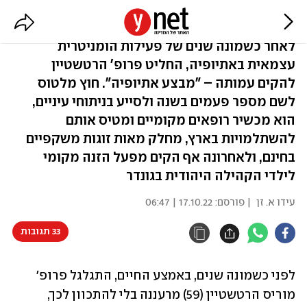
הרופא שמסתכל לאתיופיה בעיניים
לאחר כשמונה שנים של פעילות הומניטרית
עצמאית באתיופיה, החליט פרופ' הרטשטיין
להקים עמותה – "מבצע אתיופיה". חוץ מלטוס
לשם מספר פעמים בשנה ולסייע בניתוחי עיניים,
הוא מכשיר רופאים מקומיים ומטיס אותם
להשתלמויות בארץ, מחלק מאות זוגות משקפיים
בחינם, ולאחרונה אף הקים מפעל הזנה מקומי
לילדי הקהילה היהודית בגונדר
עידו א. זן
| פורסם:
17.10.22 | 06:47
33 תגובות
לפני כשמונה שנים, באמצע החיים, התגלגל פרופ' 
מוריס הרטשטיין (59) מרעננה בלי להתכוון לכך, 