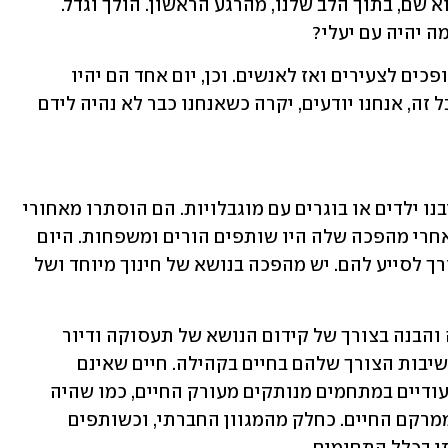
ועוד הרבה שנים לא מדברים עליו. אבל הוא שם, בתוך הלב שלנו, מהרגע הראשון. הולך וגדל. 
ה יהיה עם יעלי?
כי ילדים לא נשארים ילדים. הם גדלים. והופכים לצעירים ואז לאנשים. וכן, יום אחד הם יהיו 
אנשים מבוגרים. ואמן שגם יהיו זקנים. אבל זה, אנחנו יודעים, יקרה כשאנחנו כבר לא נהיה לידם 
כשאנחנו גדלנו, הדור שלנו, לא ראינו סביבנו ילדים או בוגרים עם מוגבלויות. הם הוסתרו מאחורי 
גדרות. רחוקים מהעין והלב. היום אנחנו אחרי מהפכה שלה היו שותפים הורים ומשפחות. היום 
יש עיסוק רב בקבלת ילדים מיוחדים והצורך לסייע להם. יש מהפכה בנושא של חינוך מיוחד ושל 
בשנים האחרונות יש גם התקדמות גדולה והבנה בצורך של קידום הנושא של תעסוקה ודיור 
לבוגרים עם צרכים מיוחדים, והבנה של חשיבות הצורך שלהם בחיים בקהילה. חיים שאינם 
בבידוד, שאינם במוסדות שיקומיים או סיעודיים במתחמים מנותקים מעורק החיים, כמו שהיה 
פעם, אלא בשילוב בתוך הקהילה, כחלק ממרקם החיים. כחלק מהמגוון החברתי, וכשותפים 