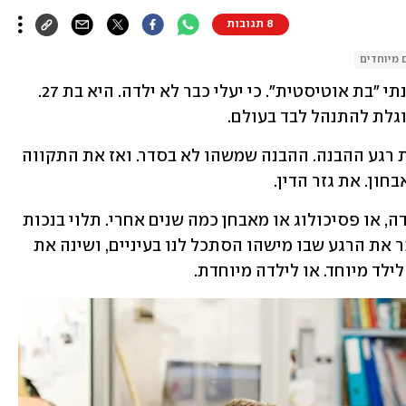
8 תגובות
 מיוחדים
"יש לי ילדה אוטיסטית", אמרתי. ואז תיקנתי "בת אוטיסטית". כי יעלי כבר לא ילדה. היא בת 27. 
גלת להתנהל לבד בעולם.
כל הורה לילד עם צרכים מיוחדים זוכר את רגע ההבנה. ההבנה שמשהו לא בסדר. ואז את התקווה 
חון. את גזר הדין.
זה יכול להיות הרופא שהוזעק לחדר הלידה, או פסיכולוג או מאבחן כמה שנים אחרי. תלוי בנכות 
או בלקות. אבל כל אחת ואחד מאיתנו זוכר את הרגע שבו מישהו הסתכל לנו בעיניים, ושינה את 
ילד מיוחד. או לילדה מיוחדת.