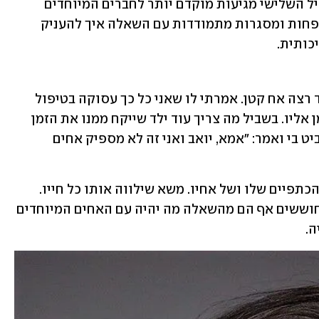
לעיתים בגלל הלקות או הנכות, בעיות הגיל השלישי מגיעות מוקדם יותר לחברים המיוחדים 
שלנו, ובתקופה האחרונה יותר ויותר משפחות ומסגרות מתמודדות עם השאלה איך להעניק 
כותית.
כשליאור, הבן שלנו, היה בן שש, הוא מאוד רצה אח קטן. אמרתי לו שאני כל כך עסוקה בטיפול 
ביעלי, אחותו המיוחדת, שבקושי יש לי זמן אליו. בשביל מה צריך עוד ילד שייקח ממנו את הזמן 
שלי. וליאור, עם עיניים כחולות גדולות הביט בי ואמר: "אמא, יואב ואני זה לא מספיק אחים 
ילד בן שש וכבר הוא ידע את המשא שעל הכתפיים שלו ושל אחיו. משא שילווה אותו כל חייו. 
הדאגה לאחותו המיוחדת. רבים מילדינו חוששים אף הם מהשאלה מה יהיה עם האחים המיוחדים 
ה.