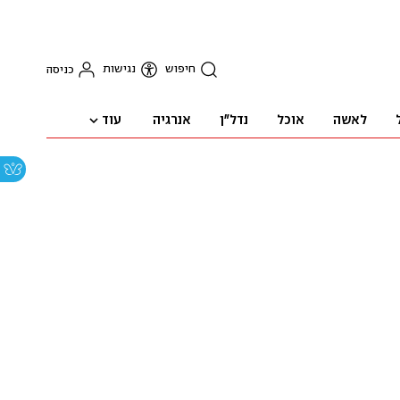
חיפוש
נגישות
כניסה
עוד
לאשה
אוכל
נדל"ן
אנרגיה