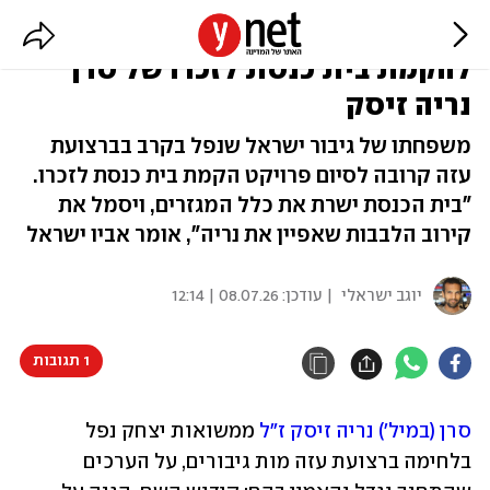
"למען קירוב לבבות": הפרויקט
להקמת בית כנסת לזכרו של סרן
נריה זיסק
משפחתו של גיבור ישראל שנפל בקרב בברצועת
עזה קרובה לסיום פרויקט הקמת בית כנסת לזכרו.
"בית הכנסת ישרת את כלל המגזרים, ויסמל את
קירוב הלבבות שאפיין את נריה", אומר אביו ישראל
יוגב ישראלי
| עודכן:
08.07.26 | 12:14
1 תגובות
סרן (במיל') נריה זיסק ז"ל
 ממשואות יצחק נפל 
בלחימה ברצועת עזה מות גיבורים, על הערכים 