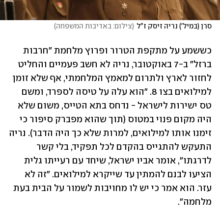
סרן (במיל') נריה זיסק ז"ל
(
צילום: באדיבות המשפחה
)
כששמע על מתקפת הטרור ופרוץ מלחמת "חרבות 
ברזל" ב-7 באוקטובר, נריה לא חשב פעמיים והחליט 
לחזור לארץ ולתרום למאמץ המלחמתי, אף שלא זומן 
למילואים בצו 8. "הוא עלה על טיסה לספרד, ומשם 
טס ישירות לישראל - נדחס בתא הטייס, משום שלא 
היה מקום פנוי במטוס (תוך שהוא מפברק סיפור כי 
זימנו אותו למילואים, למרות שלא כך היה הדבר). נריה 
התעקש להתגייס בהקדם לכל תפקיד, בלי קשר 
לדרגתו", אומר אביו ישראל, שיחד עם רעייתו גלית 
הציעו לבנם להמתין עד שייקרא למילואים. "זה לא 
עזר. הוא אמר כי יש לו מחויבות לשמור על הבית בעת 
מלחמה".