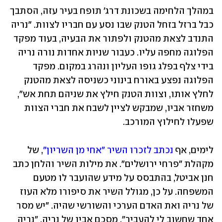
במהלך הלחימה בשכונת דרג' תופח בעיר עזה, הסתבך 
כבל ברזל בזחל הטנק שבו נסע עם חבריו לצוות. "נריה 
התנדב לצאת מהטנק ולפתור את הבעיה, בעוד מפקד 
הפלוגה מחפה עליו. כעבור שניות אחדות נורה נריה 
בידי צלף בפלג גופו העליון ונהרג במקום. מפקד 
הפלוגה נפצע באורח בינוני כשניסה לצאת מהטנק 
לחלץ אותו, וצוות הטנק חילץ את שניהם תחת אש", 
משחזר אביו, שמבקש לציין לשבח את חברי הצוות 
שפעלו לחילוץ המורכב.
לימים, אף 
נכתב לזכרו השיר "אחי מן השריון"
, של 
מקהלת "פרחי ירושלים". את מילות השיר והלחן כתב 
חנן אביטל, בהתבסס על מידע שהועבר לו מטעם 
המשפחה. על כן, מגולל השיר את סיפורו מלא העוז 
של נריה ואת האדם הערכי והשורשי שהיה. "יש מסר 
אחד שחשוב לי להעביר", מסכם אביו של נריה. "נריה 