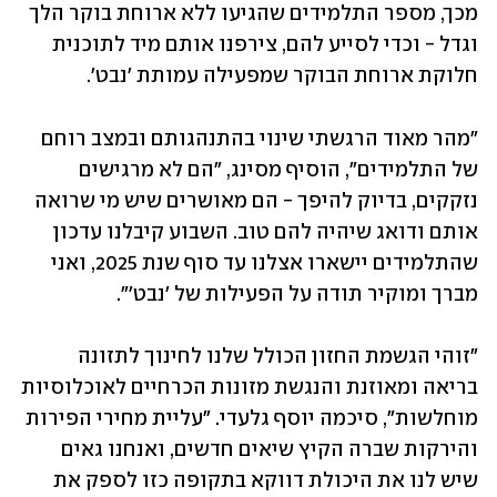
מכך, מספר התלמידים שהגיעו ללא ארוחת בוקר הלך 
וגדל - וכדי לסייע להם, צירפנו אותם מיד לתוכנית 
חלוקת ארוחת הבוקר שמפעילה עמותת 'נבט'. 
"מהר מאוד הרגשתי שינוי בהתנהגותם ובמצב רוחם 
של התלמידים", הוסיף מסינג, "הם לא מרגישים 
נזקקים, בדיוק להיפך - הם מאושרים שיש מי שרואה 
אותם ודואג שיהיה להם טוב. השבוע קיבלנו עדכון 
שהתלמידים יישארו אצלנו עד סוף שנת 2025, ואני 
מברך ומוקיר תודה על הפעילות של 'נבט'".
"זוהי הגשמת החזון הכולל שלנו לחינוך לתזונה 
בריאה ומאוזנת והנגשת מזונות הכרחיים לאוכלוסיות 
מוחלשות", סיכמה יוסף גלעדי. "עליית מחירי הפירות 
והירקות שברה הקיץ שיאים חדשים, ואנחנו גאים 
שיש לנו את היכולת דווקא בתקופה כזו לספק את 