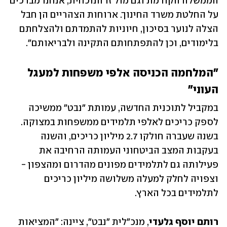
הממשלה הקודמת וגם מול זו הנוכחית, אנחנו מברכים 
על החלטת משרד החינוך. ארוחות הצהריים הן חבל 
הצלה לנוער בסיכון, חיוניות להתמדתם ולהצלחתם 
בלימודים, וכן להתפתחותם התקינה ולבריאותם". 
"המלחמה הכניסה אלפי משפחות למעגל 
העוני"
במקביל לתוכנית החדשה, עמותת "נבט" ממשיכה 
לספק כריכים לאלפי תלמידים ממשפחות במצוקה. 
בשנה שעברה חולקו 2.7 מיליון כריכים, והשנה 
בעקבות המצב הביטחוני העמותה הרחיבה את 
פעילותה גם לתלמידים מפונים מהדרום ומהצפון - 
וצפויה לחלק למעלה משלושה מיליון כריכים 
לתלמידים בכל הארץ.
רותם יוסף גלעדי
, מנכ"לית "נבט", ציינה: "המציאות 