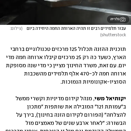
גלריה
עבור תלמידים רבים זו תהיה הארוחה החמה היחידה ביום   
(
צילום: 
)
shutterstock
תוכנית ההזנה תכלול 125 מרכזים טכנולוגיים ברחבי 
הארץ, כשעד כה רק 25 מרכזים קיבלו ארוחה חמה מדי 
יום. עם זאת, משרד החינוך מציין כי מדי שנה מסופקת 
ארוחה חמה לכ-470 אלף תלמידים מהשכבות 
הסוציו-אקונומיות הנמוכות.
יקותיאל משי
, מנהל קידום מדיניות וקשרי ממשל 
ב"עמותת 121" המובילה את שותפות "מתכון 
להצלחה" (הפורום לקידום הזנה בחינוך), בירך על 
הבשורה: "לאחר ארבע שנים של מאמצים מול 