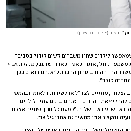
וץ", תימור
(
צילום: ירון שרון
)
"המעונות המשפחתיים הם מודל ייחודי שמאפשר לילדים שחוו משברים קשים לגדול בסביבה 
חמה ויציבה, בתוך בית עם דמויות הוריות משמעותיות", אומרת אפרת אדרי שרעבי, מנהלת אגף 
בכיר השמות חוץ ביתיות לילדים ונוער במשרד הרווחה והביטחון החברתי. "אנחנו רואים בכך 
חברה כולה".
רובם המכריע של הילדים מסיים לימודים בהצלחה, מתגייס לצה״ל או לשירות הלאומי ובהמשך 
מוצא תעסוקה יציבה. "אנחנו לא מחפשים להחליף את ההורים – אנחנו בונים עתיד לילדים 
האלה". מדגיש יובל אפלבוים, מנהל אשכול באר שבע באור שלום. "כמעט כל חניך שסיים אצלנו 
 והקשר אתו ממשיך גם אחרי גיל 18".
"במעון המשפחתי גדלים 12 ילדים – כל אחד הוא עולם שלם  עם הסיפור האישי שלו, הצרכים 