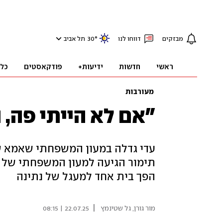
מבזקים
דווחו לנו
°
30
תל אביב
ראשי
חדשות
ידיעות+
פודקאסטים
כל
מעורבות
"אם לא הייתי פה, 
עדי גדלה במעון המשפחתי שאמא ש
הפך בית אחד למעגל של נתינה
|
מור גורן, גל שטינמץ
22.07.25 | 08:15