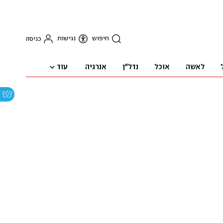
חיפוש
נגישות
כניסה
עוד
לאשה
אוכל
נדל"ן
אנרגיה