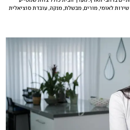
הוריהם.  מתוכם כ-220 במעונות המשפחתיים ברחבי הארץ. מערך הבית כולל צוות שמסייע 
להורי הבית בשוטף וכולל מדריכים, בנות שירות לאומי, מורים, מבשלת, מנקה, עובדת סוציאלית 