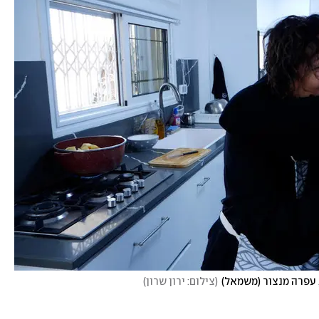
, עפרה מנצור (משמאל)
(
צילום: ירון שרון
)