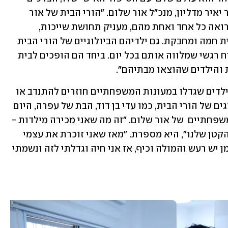
המיוחדים לו, הרגשות והחלומות", מסביר יאיר מדליון, מנכ"ל אור שלום. "הורי הבית של אור 
שלום , יחד עם הצוות הטיפולי של הבית רואה כל אחד ואחת מהם, מעניק תחושת שייכות, 
ביטחון ואהבה – והכול בתוך סביבה ביתית חמה ומחבקת. גם ילדיהם הביולוגיים של הורי הבית 
גדלים בתוך מרחב של נתינה, הקשבה ושיח רגשי שמלווה אותם בכל יום. ביחד הם הופכים לבית 
והילדים שהוצאו מבתיהם".
המקרה של תימור אינו חריג. לא מעט מהילדים שגדלו במעונות המשפחתיים חוזרים להתנדב או 
עבוד בהם כבוגרים, אפילו הילדים הביולוגים של הורי הבית, כמו עדי בן דוד, הבת של עפרה, היום 
היא אם בית בעצמה, באחד מהמעונות המשפחתיים  של אור שלום. "זה מה שאני מכירה מילדות - 
אף פעם לא היה לנו את התא המשפחתי הקטן שלנו", היא מספרת. "מאז שאני זוכרת את עצמי 
ועד היום, אני כל הזמן סביב ילדים, כל הזמן יש רעש והמולה וכיף, אז אני חיה וגדלתי לזה ונשמתי 