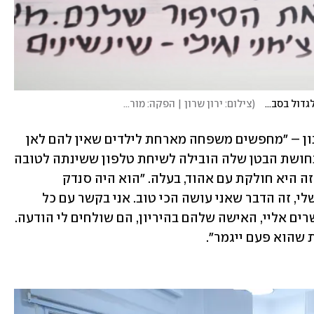
"מודל ייחודי שמאפשר לילדים שחוו משברים קשים לגדול בסביבה חמה ויציבה",אפרת אדרי שרעבי
(
צילום: ירון שרון | הפקה: מור גורן | עריכה: שיק
)
לפני 26 שנה, מודעה של שורה אחת בעיתון – "מחפשים משפחה מארחת לילדים שאין להם לאן 
ללכת" – תפסה עיניה של עפרה מנצור. תחושת הבטן שלה הובילה לשיחת טלפון ששינתה לטובה 
את חייהם של עשרות ילדים. את המסע הזה היא חולקת עם אהוד, בעלה. "הוא היה סנדק 
פעמיים", היא מספרת. "זה מפעל החיים שלי, זה הדבר שאני עושה הכי טוב. אני בקשר עם כל 
הילדים שהיו לי; הם קונים בית, הם מתקשרים אליי, האישה שלהם בהיריון, הם שולחים לי הודעה. 
שהוא פעם ייגמר".