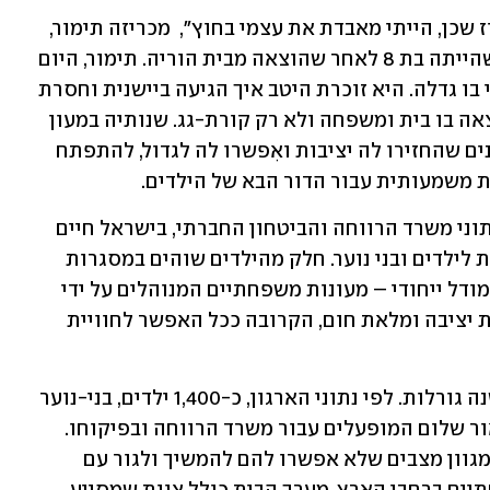
"אם לא הייתי פה, אז תשעים ותשעה אחוז שכן, הייתי מאבדת את עצמי בחוץ",  מכריזה תימור, 
שגדלה במעון המשפחתי של עפרה מאז שהייתה בת 8 לאחר שהוצאה מבית הוריה. תימור, היום 
בת 26 ועובדת כמדריכה במעון המשפחתי בו גדלה. היא זוכרת היטב איך הגיעה ביישנית וחסרת 
ביטחון לביתה של עפרה, אך עד מהרה מצאה בו בית ומשפחה ולא רק קורת-גג. שנותיה במעון 
המשפחתי היו מסע של תיקון ושיקום, שנים שהחזירו לה יציבות ואִפשרו לה לגדול, להתפתח 
 משמעותית עבור הדור הבא של הילדים.
ואכן, הנתונים מדברים בפני עצמם; ע"פ נתוני משרד הרווחה והביטחון החברתי, בישראל חיים 
כיום כ - 6300 ילדים במסגרות חוץ ביתיות לילדים ובני נוער. חלק מהילדים שוהים במסגרות 
במודל פנימייתי. ארגון אור שלום מציעה מודל ייחודי – מעונות משפחתיים המנוהלים על ידי 
הורי בית, המעניקים לילדים  סביבה ביתית יציבה ומלאת חום, הקרובה ככל האפשר לחוויית 
מודל המעון המשפחתי של אור שלום משנה גורלות. לפי נתוני הארגון, כ-1,400 ילדים, בני-נוער 
וצעירים גדלים כיום במגוון המענים של אור שלום המופעלים עבור משרד הרווחה ובפיקוחו. 
מדובר בילדים אשר הוצאו מבתיהם בשל מגוון מצבים שלא אפשרו להם להמשיך ולגור עם 