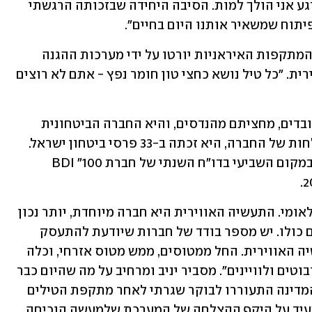
תל – אביב, במרחב פתוח. הרגשתי שכל רגע אני הולך למות. הסיבה היחידה שבזכותה הרגשתי 
יתוח שמשאיר אותנו היום בחיים".
"99% מהטילים הבליסטיים שנורו בשתי המתקפות האיראניות יורטו על ידי מערכות ההגנה 
שלנו", פותח יניב, מהנדס בתעשייה האווירית. "כל טיל נושא כחצי טון חומר נפץ - אתם לא רוצים 
התעשייה האווירית מעסיקה כ-15 אלף עובדים, מחציתם מהנדסים, והיא החברה הביטחונית 
הגדולה בישראל. בזכות השאיפות וההצלחות של החברה, היא זכתה ב-33 פרסי ביטחון ישראל. 
גם בפן האנושי הם עושים חייל עם דירוג במקום השביעי בדו"ח השנתי של חברת BDI "100 
"אנחנו, בית המכ"ם הלאומי, בית החלל הלאומי. התעשיה האווירית היא חברה מיוחדת, יותר נכון 
ייחודית בנוף, לא רק הישראלי אלא בעולם כולו. יש מספר בודד של חברות שיודעת להתעסק 
במגוון כל כך רחב של תחומים כמו התעשיה האווירית. החל ממטוסים, ממש מטוס אזרחי, וכלה 
בפיתוח של טילים ומערכות קרקעיות ורובוטים ולוויינים". מסביר יניב ומרחיב על מה שהיום כבר 
נתפס כמובן מאילו: "עובדה שבכל רחבי המדינה התעוררו לבוקר שגרתי לאחר מתקפת הטילים 
מאיראן. אנשים הלכו לעבודה כרגיל, זה מעיד על היקף ההצלחה של המערכת שלמעשה הוכיחה 