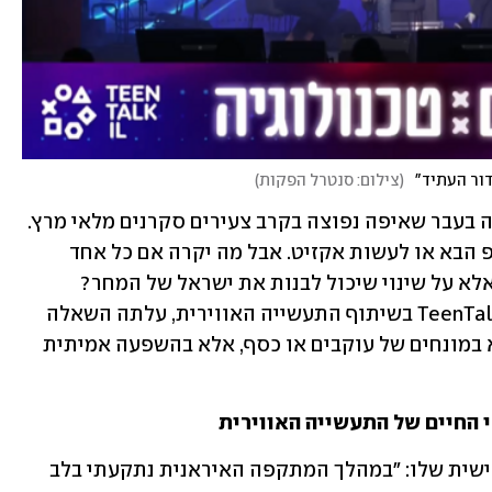
דור העתיד"
(
צילום: סנטרל הפקות
)
להיות אסטרונאוט או מגלה ארצות הייתה בעבר שאיפה נפוצה בקרב צעירים סקרנים מלאי מרץ. 
היום החלום הוא להקים את הסטארט-אפ הבא או לעשות אקזיט. אבל מה יקרה אם כל אחד 
מאיתנו יחלום לא רק על הצלחה אישית, אלא על שינוי שיכול לבנות את ישראל של המחר? 
בפאנל מיוחד שהתקיים השבוע בכנס TeenTalkIL בשיתוף התעשייה האווירית, עלתה השאלה 
איך הדור הצעיר יכול להשאיר חותם - לא במונחים של עוקבים או כסף, אלא בהשפעה אמיתית 
 החיים של התעשייה האווירית
מנחה הפאנל, טל שנהב, שיתף בחוויה האישית שלו: "במהלך המתקפה האיראנית נתקעתי בלב 