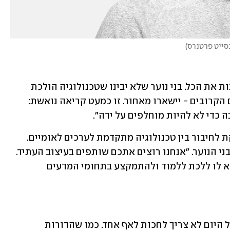
נסייט פרטנרס
)
באשר לעתיד, אגמון מזהיר: "AI הולך לשנות את הכל. בני נוער שלא יבינו שטכנולוגיה הולכת 
להיות 90%  ממה שיהיה בעולם בעשורים הקרובים - יישארו מאחור. זו כמעט קריאה נואשת: 
 כדי לא להיות מוחלפים על ידה".
התעשייה האווירית מהווה דוגמה מובהקת לחיבור בין טכנולוגיה מתקדמת לערכים לאומיים. 
"בואו תעזרו לנו לעזור לכם", קורא יניב לבני הנוער. "אנחנו רוצים אתכם שותפים בעיצוב העתיד. 
מי שמתחבר לתחום הטכנולוגי – אני קורא לו ללכת ללמוד ולהתמקצע בתחומי המדעים 
הפאנל הדגיש מסר חשוב: הדור הצעיר של היום לא צריך לחכות לאף אחד. כמו שהדורות 