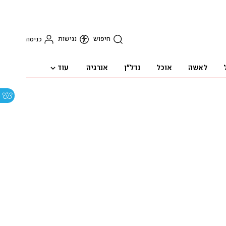
חיפוש
נגישות
כניסה
עוד
לאשה
אוכל
נדל"ן
אנרגיה