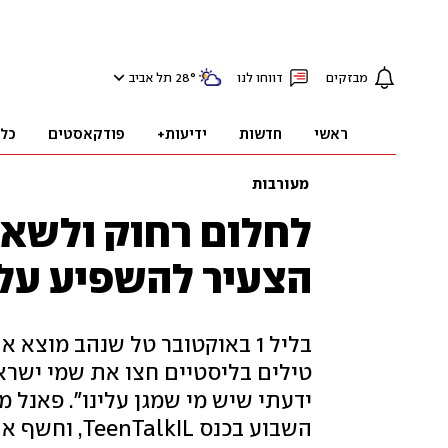
מבזקים
דווחו לנו
°
28
תל אביב
ראשי
חדשות
ידיעות+
פודקאסטים
כל
מעורבות
לחלום רחוק ולשאוף
הצעיר להשפיע על
בליל 1 באוקטובר טל שנהב מוצ
טילים בליסטיים חצו את שמי ישראל
ידעתי שיש מי שמגן עלינו". פאנל 
השבוע בכנס L