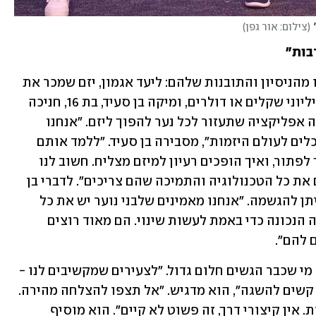
(
צילום: אור גפן
)
בות"
בפאנל השתתפו גם יזמים צעירים שתרמו מהניסיון והתובנות שלהם: ליעד אגמון, יזם שמכר את 
הסטארט-אפ שלו למקדונלד'ס במאות מיליוני שקלים או דולרים, ומיקה בן סעיד, בת 16, חניכה 
בעמותת "יוניסטרים" שמפתחת עם חבריה אפליקציה שתעזור לכל נער להפוך ליזם. "אנחנו 
רוצים להקנות לבני נוער את הנגישות והכלים לעולם היזמות", מסבירה בן סעיד. "ללמד אותם 
מאיפה מתחילים, איך מזהים בעיה שצריך לפתור, ואיך הופכים רעיון למיזם מצליח. חשוב לנו 
להעביר את המסר שהם לא לבד - יש להם את כל הטכנולוגיה והתמיכה שהם צריכים". לדברי בן 
סעיד, כל רעיון, בין אם פשוט או מסובך, ניתן להגשמה. "אנחנו מאמינים שלבני נוער יש את כל 
הכלים - הם בסך הכל צריכים את ההכוונה הנכונה כדי באמת לעשות שינוי. הם מאוד רוצים 
 להם".
אגמון, מצדו, מביא את הפרספקטיבה של מי שכבר הגשים חלום גדול. "לצעירים שמקשיבים לנו - 
צריך לחלום רחוק וצריך שהחלומות יהיו קשים להשגה", הוא מדגיש. "אל תצפו להצלחה מהירה. 
תהיו מוכנים לעבוד קשה במשך שנים רבות. אין קיצורי דרך, זה פשוט לא קיים". הוא מוסיף 