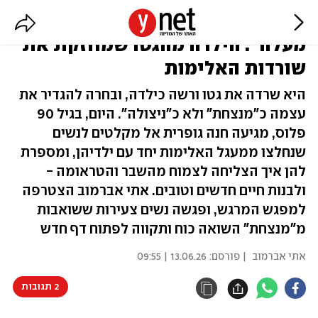
"אני נותנת להן סולם, שיטפסו
מעלה": הילדה מהגטו שמחזקת את
שורדות האלימות
היא שרדה את גטו ורשה כילדה, ובחרה להגדיר את
עצמה כ"מנצחת" ולא כ"ניצולה". היום, בגיל 90
פלוס, מגיעה חנה גופרית אל מקלטים לנשים
שנחלצו ממעגל האלימות יחד עם ילדיהן, ומספרת
להן איך הצליחה לצמוח מהשבר והטראומה -
ולבנות חיים חדשים וטובים. אתי אברמוב הצטרפה
למפגש המרגש, ופגשה נשים צעירות ששואבות
מ"מנצחת" השואה כוח ותקווה לפתוח דף חדש
אתי אברמוב
| פורסם:
13.06.26 | 09:55
2 תגובות