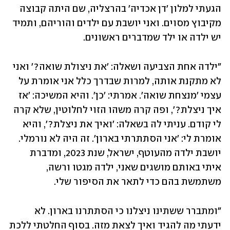
הגעתי למלון 'דן אכדיה' בהרצליה, שם היתה קבוצה 
מקיבוץ מסוים. ואני יושבת עם ילדים והוריהם, ותמיד 
יש ילדה או ילד שמדברים ראשונים. 
"ילדה אחת הצביעה ושאלה: 'את ניצולת שואה?' ואני 
לא מתקנת אותה, למרות שבדרך כלל אני אומרת על 
עצמי 'מנצחת שואה'. אמרתי: 'כן'. והיא המשיכה: 'אז 
איך ניצלת?', ופה קרה משהו הזוי לחלוטין, שלא קרה 
לי קודם. עניתי לה בשאלה: 'ואיך את ניצלת?', והיא 
אומרת לי: 'אני הסתתרתי בארון'. זה היה לא נורמלי. 
יושבת ילדה מהעוטף, ישראל, שנת 2023, ומדברת 
איתי באותם מושגים שאני, ילדה מגטו ורשה, 
משתמשת בהם כדי לתאר את הסיפור שלי. 
"ומתברר ששתינו ניצלנו כי הסתתרנו בארון. לא 
ידעתי מה להגיד ואיך לצאת מזה. בסוף החלטתי ללכת 