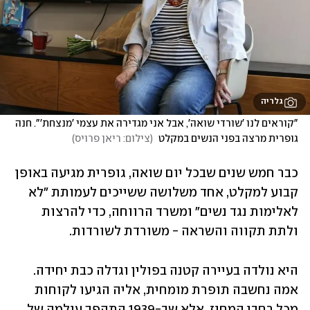
גלריה
"קוראים לנו 'שורדי שואה', אבל אני מגדירה את עצמי 'מנצחת'". חנה 
גופרית מרצה בפני הנשים במקלט 
(
צילום: ריאן פרויס
)
כבר חמש שנים שבכל יום שואה, גופרית מגיעה באופן 
קבוע למקלט, אחד משלושה ששייכים לעמותת "לא 
לאלימות נגד נשים" ומשרד הרווחה, כדי להרצות 
ולתת תקווה והשראה - משורדת לשורדות. 
היא נולדה בעיירה קטנה בפולין וגדלה כבת יחידה. 
אמה נחשבה תופרת מומחית, אליה הגיעו לקוחות 
מכל רחבי המחוז. אלא שב-1939 התהפך עולמה של 