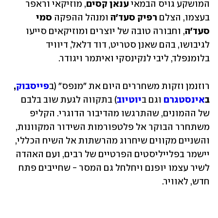
המושקע גויס הבמאי 
ענאן קסים
, מוזיקאי וראפר 
בעצמו, הצלם 
רפיק סעד'ה
 ומנהל ההפקה 
סמי 
סעד'ה
, וחבורה טובה של יוצרים ומוזיקאים סייעו 
לגיבושו, בהם שאנן סטריט, דוד דלאל, דיוויד 
בלומנפלד, ליבי לנקינסקי ואיתמר ויגודר.  
רוזנמן וזקות משחררים היום את "מנפס" (ב
פייסבוק
, 
ב
אינסטגרם
 וגם ב
יוטיוב
) בתקווה לגעת שוב בלבם 
של ההמונים, שהתרגשו מהדיבור הדוגרי. הקליפ 
משתחרר הבוקר אל פלטפורמות השידור המקוונות, 
והשניים מקווים שיחרוג מהרשתות אל השיח הכללי, 
יישמר בפלייליסטים הפרטיים של רבים, ועם האהדה 
לשיר עצמו יופנם ויחלחל גם המסר - שחייבים פתח 
חדש, לאוויר.