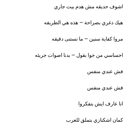
اشوف حديقه مش هدم بيت جاري
هيك دغري بصراحة – هذه هي الطريقه
مروا كفاية سنين – ما نستنى دقيقه
احساسي من جوا بقول – بدنا اصوات جريئه
فش عندي منفس
فش عندي منفس