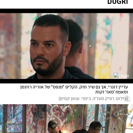
DUGRI 
עדיין דוגרי, אך גם שיר חזק. הקליפ "מנפס" של אוריה רוזנמן 
וסאמח 'סאז' זקות 
(
צילום: רפיק סעד'ה, בימוי: ענאן קסים
)