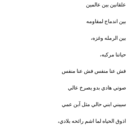
علقانين بين عالمين 
بين اندماج لمقاومه 
بين الرمله وغزه،
حياتنا مركبه،
فش عنا منفس فش عنا منفس
صوتي هادي بدو يصرخ عالي
سيبني ابني حالي مثل آبن عمي 
اذوق الحياه لما اشم رائحه بلادي،