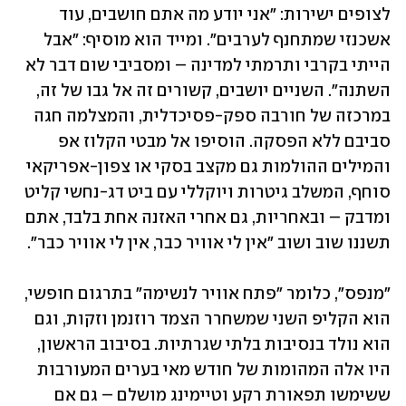
לצופים ישירות: "אני יודע מה אתם חושבים, עוד 
אשכנזי שמתחנף לערבים". ומייד הוא מוסיף: "אבל 
הייתי בקרבי ותרמתי למדינה – ומסביבי שום דבר לא 
השתנה". השניים יושבים, קשורים זה אל גבו של זה, 
במרכזה של חורבה ספק-פסיכדלית, והמצלמה חגה 
סביבם ללא הפסקה. הוסיפו אל מבטי הקלוז אפ 
והמילים ההולמות גם מקצב בסקי או צפון-אפריקאי 
סוחף, המשלב גיטרות ויוקללי עם ביט דג-נחשי קליט 
ומדבק – ובאחריות, גם אחרי האזנה אחת בלבד, אתם 
תשננו שוב ושוב "אין לי אוויר כבר, אין לי אוויר כבר". 
"מנפס", כלומר "פתח אוויר לנשימה" בתרגום חופשי, 
הוא הקליפ השני שמשחרר הצמד רוזנמן וזקות, וגם 
הוא נולד בנסיבות בלתי שגרתיות. בסיבוב הראשון, 
היו אלה המהומות של חודש מאי בערים המעורבות 
ששימשו תפאורת רקע וטיימינג מושלם – גם אם 