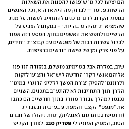
הם יציעו לכל מי שיפגשו להפנות את השאלות 
הקשות פנימה – לבדוק מה היא או הוא, וכל האנשים 
במעגל הקרוב להם, מוכנים להתחייב לעשות על מנת 
שהמציאות תהיה טובה יותר - במקום להצביע על 
הקשיים ולחפש את האשמים בחוץ. המסע הזה אמור 
לכלול עשרות רבות של מפגשים עם קבוצות ויחידים, 
על פני פרק זמן של שישה חודשים ברציפות.
שוב, במקרה אבל בטיימינג מושלם, בנקודה הזו פנו 
אליהם אנשי הקרן החדשה לישראל והציעו לזקות 
ולרוזנמן להפיק יצירת המשך לקליפ הדוגרי, במימון 
הקרן, תוך התחייבות לא להתערב בתכנים. השניים 
נכנסו למהלך עבודה מזורז. בתוך חודשיים הם כתבו 
את "מנפס" הקצבי והמפתיע בערבית ובעברית 
(והוסיפו גם תרגום לאנגלית), תחת ניהולו של חברם 
הטוב, המפיק המוזיקלי 
פטריק סבג
. לצורך הקליפ 