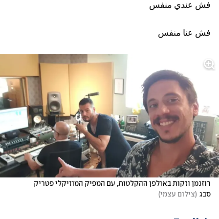
فش عندي منفس
فش عنا منفس
רוזנמן וזקות באולפן ההקלטות, עם המפיק המוזיקלי פטריק 
סבג
(
צילום עצמי
)