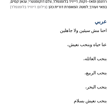
רוזנמן וסאז-זקות, דייויד בלומנפלד, צלם דוקומנטרי; ענאן קסים, 
במאי ועורך; למטה: המאפרת דורית כהן
(
צילום: דיוויד בלומנפלד
)
عربي
احنا مش سيئين ولا جاهلين 
عنا حياه وبنحب نعيش،
بنحب العائله،
بنحب الربيع،
بنحب البحر،
بنحب نعيش بسلام