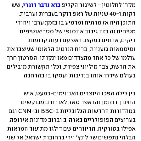
מקרי לחלוטין - לשיגור הקליפ 
בוא נדבר דוגרי
, שש 
דקות ו-40 שניות של ראפ דוקר בעברית וערבית. 
התוכן היה אז מרתיח ומדמיע בו בזמן: ערבי ויהודי 
מטיחים זה בזה גיבוב אינסופי של סטריאוטיפים 
ריקים, ארוזים במקצב ראפ עם דעות קדומות 
וסיסמאות גזעניות, ברוח הנרטיב הלאומי שעיצבו את 
עולמו של כל אחד מהצדדים מאז ינקותו. הסרטון חרך 
את הרשת, צבר מיליוני צפיות, וכלי תקשורת מובילים 
בעולם שידרו אותו בנדיבות ועסקו בו בהרחבה. 
בין לילה הפכו היוצרים האנונימים-כמעט, איש 
החינוך רוזנמן והראפר סאז, לאורחים מבוקשים 
במהדורות החדשות הגלובליות ב-BBC וב-CNN וגם 
בערוצים הפופולריים בארה"ב וברוב מדינות אירופה. 
אפילו בטורקיה. הדיווחים שם דילגו מתיעוד המראות 
הבלתי נתפשים של לינץ' וירי ברחובות ישראל, אל שני 