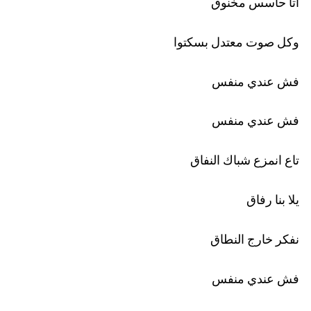
فش عندي منفس
فش عندي منفس
تاع انمزع شباك النفاق
يلا بنا رفاق
نفكر خارج النطاق
فش عندي منفس