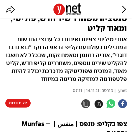
דוגרי, סיבוב שני: הצמד שעורר
סנסציה משחרר שיר חדש, פוליטי,
ומאוד קליט
אחרי מיליוני צפיות ואירוח בכל ערוצי החדשות
המובילים בעולם עם קליפ הראפ הדוקר "בוא נדבר
דוגרי", אוריה רוזנמן וסאמח זקות, שבכלל לא חשבו
להקליט שירים נוספים, משחררים קליפ חדש, קליט
מאוד, המוכיח שפוליטיקה מדכדכת יכולה להיות
פלטפורמה למוזיקה מרימה במיוחד
ynet
| פורסם:
14.11.21 | 07:11
22 תגובות
צפו בקליפ: מנפס | منفس | Munfas – 