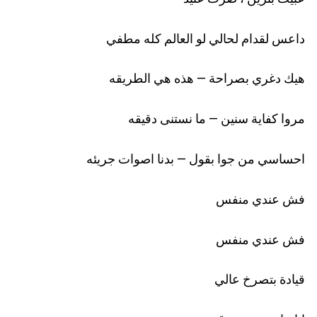
داعس لقدام لحالي لو العالم كله مطفي
هيك دغري بصراحة – هذه هي الطريقه
مروا كفاية سنين – ما نستنى دقيقه
احساسي من جوا بقول – بدنا اصوات جريئه
فش عندي منفس
فش عندي منفس