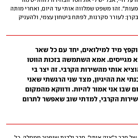
אמא הייתה חוזרת ואומרת: "אין לי שליטה על חיי, אבל יש לי את חסד הבחירה להחליט מה 
לעשות עם ההווה שלי, ולצקת לתוכו משמעות". זהו משפט שמלווה אותי עד היום, ואחרי מותה 
גם זה שמדריך את המשך הפעילות שלנו בקרן: לעורר סקרנות, לפתח ביטחון עצמי, ולהעניק 
קפץ מיד למילואים, יחד עם כל שאר
לא מגייסים. אמא השתמשה בזכות הווטו
ציא אותי מהשירות הקרבי. זה יצר בי
תי את ההיגיון, מצד שני הרגשתי שאני
 שבו אני אמור להיות. ודווקא מהמקום
שירות הקרבי, למדתי שוב שאפשר לתרום
בדרך פגשתי גם משברים נוספים - אובדן של חבר ב"צוק איתן", חבר ילדות שנפטר ממחלה. כל 