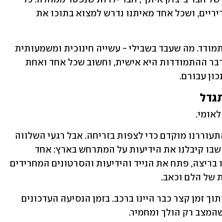
פעם כזו הייתה תזכורת לכך שהחיים שבריריים, ושכל אחד מאיתנו נדרש למצוא בתוכו את 
עם הזמן למדתי שאין דרך אחת נכונה להתמודד. מה שעבד בשבילי - עשייה חינוכית ומשמעותית 
- לאו דווקא מתאים לאחרים. בסופו של דבר ההתמודדות היא אישית, וחשוב שכל אחד ואחת 
ון עבורם.
גדל
באותו יום הייתי בסיני עם חבר מהצבא. התעוררנו מוקדם כדי לצפות בזריחה. אבל רגעי השלווה 
על החוף מול השמש העולה, נעלמו ברגע שבו קיבלנו את הידיעות על המתרחש בארץ: אחד 
מהישראלים שהכרנו בחופשה, ניגש אלינו בריצה, פתח את הנייד והידיעות והסרטונים המחרידים 
 של הלם וכאב. 
באותו רגע הבנו שחייבים לחזור הביתה, ותוך זמן קצר כבר היינו ברכב. בזמן הנסיעה העדכונים 
שהמצב רק הולך ומחמיר. 