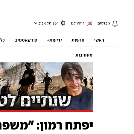
מבזקים
דווחו לנו
°
28
תל אביב
ראשי
חדשות
ידיעות+
פודקאסטים
כל
מעורבות
יפתח רמון: "משפ