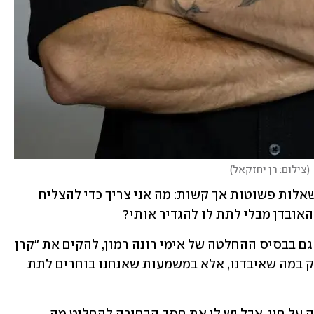
(
צילום: רן יחזקאל
)
זו עבודה פנימית מתמשכת, שמתחילה בשאלות פשוטות אך קשות: מה אני צריך כדי להצליח 
האובדן מבלי לתת לו להגדיר אותי?
הבחירה להפוך את הכאב לעשייה, עמדה גם בבסיס ההחלטה של אימי רונה רמון, להקים את "קרן 
רמון". היא האמינה שהחיים נמדדים לא רק במה שאיבדנו, אלא במשמעות שאנחנו בוחרים לתת 