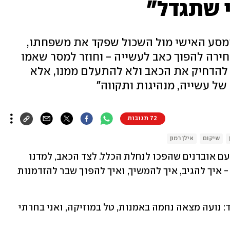
 שתגדל"
מסע האישי מול השכול שפקד את משפחתו,
אוקטובר, והבחירה להפוך כאב לעשייה - וחוזר למסר שאמו
א להדחיק את הכאב ולא להתעלם ממנו, אלא
של עשייה, מנהיגות ותקווה"
72 תגובות
שיקום
אילן רמון
במהלך חיי התמודדתי, יחד עם משפחתי, עם אובדנים שהפכו לנחלת הכלל. לצד הכאב, למדנו 
שהחיים עצמם הם הזמנה מתמדת לבחור - איך להגיב, איך להמשיך, ואיך להפוך שבר להזדמנות 
כל אחד מאיתנו מצא דרך אחרת להתמודד: נועה מצאה נחמה באמנות, טל במוזיקה, ואני בחרתי 