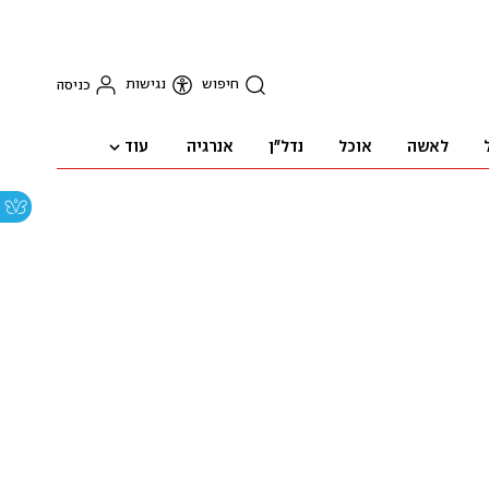
חיפוש
נגישות
כניסה
עוד
לאשה
אוכל
נדל"ן
אנרגיה