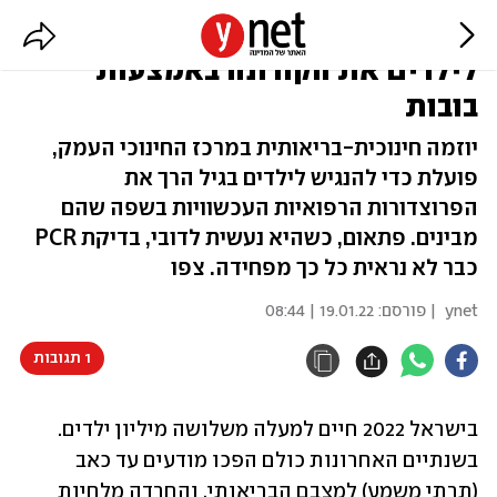
"בית חולים לבובים" - להנגיש
לילדים את הקורונה באמצעות
בובות
יוזמה חינוכית-בריאותית במרכז החינוכי העמק,
פועלת כדי להנגיש לילדים בגיל הרך את
הפרוצדורות הרפואיות העכשוויות בשפה שהם
מבינים. פתאום, כשהיא נעשית לדובי, בדיקת PCR
כבר לא נראית כל כך מפחידה. צפו
ynet
| פורסם:
19.01.22 | 08:44
1 תגובות
בישראל 2022 חיים למעלה משלושה מיליון ילדים. 
בשנתיים האחרונות כולם הפכו מודעים עד כאב 
(תרתי משמע) למצבם הבריאותי, והחרדה מלחיות 