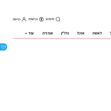
חיפוש
נגישות
כניסה
עוד
לאשה
אוכל
נדל"ן
אנרגיה