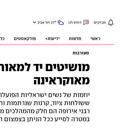
מבזקים
דווחו לנו
°
27
תל אביב
ראשי
חדשות
ידיעות+
פודקאסטים
כל
מעורבות
מושיטים יד למאות
מאוקראינה
יוזמות של נשים ישראליות הפועלות
ששולחות ציוד, קרנות שנרתמות ות
רבני אירופה הם חלק מהמהלכים מח
במטרה לסייע ככל הניתן בצמצום ה