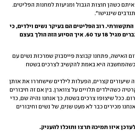
בירוקרטיים וקשיי שפה, שהן מתמודדות איתם כשהן חוצות הגבול ומגיעות למחנות הפליטים. 
נדבים שינגישו".
זה מאוד חשוב, בעיקר ביום אחרי הרוגע התקשורתי. רוב הפליטים הם בעיקר נשים וילדים, כי 
האוקראינים חסמו את הגבולות בפני הגברים מגיל 18 עד 60. איך הסיוע הזה הולך בעצם 
"אתמול, בטיימינג מצוין עם יום האישה, פתחנו קבוצת פייסבוק שמרכזת נשים עם 
סל מאוד גדול של ידע, חיבורים וקשרים, כשהמחשבה היא באמת להקשיב לצרכים בשטח 
"זה יכול להיות בזירות של חינוך, בין אם זה שיעורים קצרים, הפעלות לילדים שישחררו את אותן 
נשים לרגעים ספורים של סידורים ובירוקרטיה כשהילדים תלויים על צווארן. בין אם זה חיבורים 
מהירים להעברת ציוד שנדרש בעיתות חירום. ככל שיצופו צרכים בשטח, כך אנחנו נהיה שם, כדי 
לנסות לסייע ולתמוך מרחוק עם הכוח שאנחנו מכירים כבר לא מעט שנים, של נשים וחיבורים 
עדכן איזו תמיכה תרצו ותוכלו להעניק.