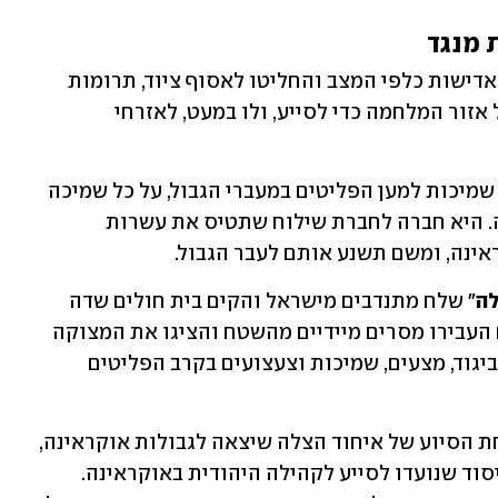
 מנגד
חברות ישראליות רבות לא יכלו להישאר אדישות כלפי המצב והחליטו לאסוף ציוד, תרומות 
ומוצרים הומניטריים אחרים ולהטיסם אל אזור המלחמה כדי לסייע, ולו במעט, לאזרחי 
" הישראלית, אספה שמיכות למען הפליטים במעברי הגבול, על כל שמיכה 
שנאספה הוסיפה החברה שמיכה מטעמה. היא חברה לחברת שילוח שתטיס את עשרות 
ינה, ומשם תשנע אותם לעבר הגבול. 
לה
" שלח מתנדבים מישראל והקים בית חולים שדה 
המטפל בפליטים מאוקראינה. המתנדבים העבירו מסרים מיידיים מהשטח והציגו את המצוקה 
והמחסור במזון, מוצרי היגיינה, תרופות, ביגוד, מצעים, שמיכות וצעצועים בקרב הפליטים 
לקחה חלק במשלחת הסיוע של איחוד הצלה שיצאה לגבולות אוקראינה, 
ושלחה עשרות משטחי מזון ובהם מוצרי יסוד שנועדו לסייע לקהילה היהודית באוקראינה. 