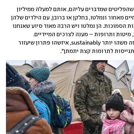
"מה שיוצא דופן באמת במשבר הזה, הוא שהפליטים שמדברים עליהם, אותם למעלה ממיליון 
אנשים - הן בעיקר נשים שהשאירו את החיים מאחור ונמלטו, בחלקן או ברובן, עם הילדים שלהן 
ועם ההורים שהן מטפלות גם בהם, למדינות הסמוכות. הן נמלטו ויש הרבה מאוד סיוע שאנחנו 
"מה שאנחנו ניסינו לייצר ושאנחנו נייצר, זה משהו יותר sustainably, איזשהו פתרון שיעזור 
גייסות לתרומות קצת יתמתן".