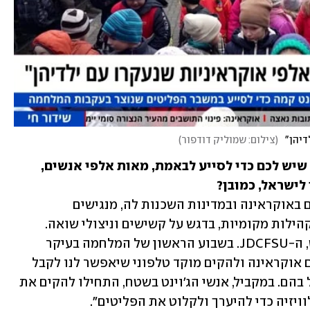
דיהן"
(
צילום: שמוליק דודפור
)
איך בעצם אתם הולכים לנצל את הכלים שיש לכם כדי לסייע לבאמת, מאות אלפי אנשים, 
"אז אנחנו עובדים כבר כמה שנים באוקראינה ובמדינות השכנות לה, מנגישים 
טכנולוגיה, בעיקר ישראלית, כדי לעזור לקהילות מקומיות, בדגש על קשישים וניצולי שואה. 
הפעילות שלנו היא משותפת לנו ולג'וינט, ה-JDCFSU. בשבוע הראשון של המלחמה בעיקר 
התעסקנו בהקמת תשתית תקשורתית עם אוקראינה ולהקים מוקד טלפוני שיאפשר לנו לקבל 
ולהבין את הצרכים שלהם, ולנסות ולטפל בהם. במקביל, אנשי הג'וינט בשטח, התחילו להקים את 
ויזיה כדי להיערך ולקלוט את הפליטים".