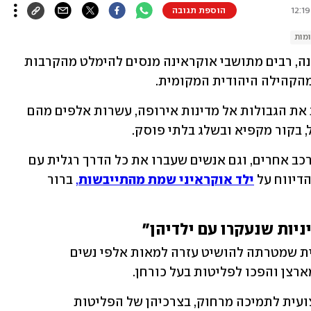
הוספת תגובה
מות
מאז תחילת הפלישה של רוסיה לאוקראינה, רבים מתושבי אוקראינה מנסים להימלט מהקרבות 
מהקהילה היהודית המקומית.
המוני פליטים מחכים שיגיע תורם לחצות את הגבולות אל מדינות אירופה, עשרות אלפים מהם 
, בקור מקפיא ובשלג בלתי פוסק.
אל מעבר הגבול מגיעים אוטובוסים וכלי רכב אחרים, וגם אנשים שעברו את כל הדרך רגלית עם 
דיווח על 
ילד אוקראיני שמת מהתייבשות
,
 ברור 
יות שנעקרו עם ילדיהן"
התארגנות סולידרית, ספונטנית שמטרתה להושיט עזרה למאות אלפי נשים 
ארצן והפכו לפליטות בעל כורחן.
מטרתו היא להקים תשתית אנושית ומקצועית לתמיכה מרחוק, בצרכיהן של הפליטות 