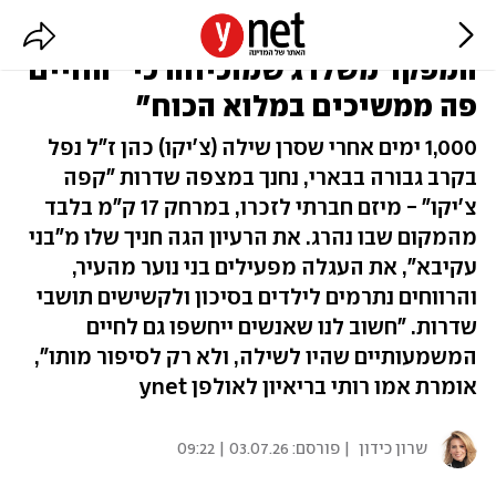
מול חורבות עזה: עגלת הקפה לזכר
המפקד משלדג שמוכיחה כי "החיים
פה ממשיכים במלוא הכוח"
1,000 ימים אחרי שסרן שילה (צ'יקו) כהן ז"ל נפל
בקרב גבורה בבארי, נחנך במצפה שדרות "קפה
צ'יקו" - מיזם חברתי לזכרו, במרחק 17 ק"מ בלבד
מהמקום שבו נהרג. את הרעיון הגה חניך שלו מ"בני
עקיבא", את העגלה מפעילים בני נוער מהעיר,
והרווחים נתרמים לילדים בסיכון ולקשישים תושבי
שדרות. "חשוב לנו שאנשים ייחשפו גם לחיים
המשמעותיים שהיו לשילה, ולא רק לסיפור מותו",
אומרת אמו רותי בריאיון לאולפן ynet
שרון כידון
| פורסם:
03.07.26 | 09:22