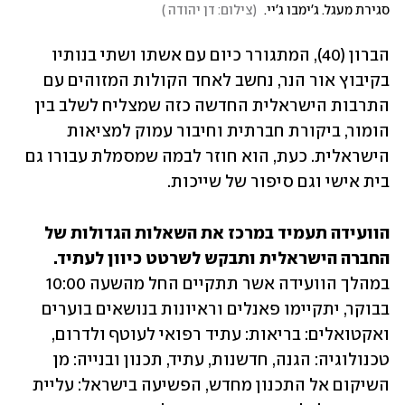
סגירת מעגל. ג'ימבו ג'יי. 
(
צילום: דן יהודה 
)
הברון (40), המתגורר כיום עם אשתו ושתי בנותיו 
בקיבוץ אור הנר, נחשב לאחד הקולות המזוהים עם 
התרבות הישראלית החדשה כזה שמצליח לשלב בין 
הומור, ביקורת חברתית וחיבור עמוק למציאות 
הישראלית. כעת, הוא חוזר לבמה שמסמלת עבורו גם 
בית אישי וגם סיפור של שייכות.
הוועידה תעמיד במרכז את השאלות הגדולות של 
החברה הישראלית ותבקש לשרטט כיוון לעתיד.
במהלך הוועידה אשר תתקיים החל מהשעה 10:00 
בבוקר, יתקיימו פאנלים וראיונות בנושאים בוערים 
ואקטואלים: בריאות: עתיד רפואי לעוטף ולדרום, 
טכנולוגיה: הגנה, חדשנות, עתיד, תכנון ובנייה: מן 
השיקום אל התכנון מחדש, הפשיעה בישראל: עליית 