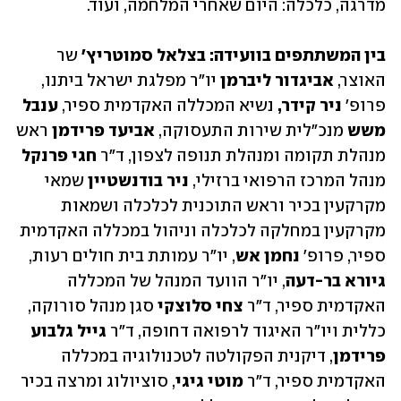
מדרגה, כלכלה: היום שאחרי המלחמה, ועוד.
בין המשתתפים בוועידה: בצלאל סמוטריץ'
 שר 
האוצר, 
אביגדור ליברמן 
יו"ר מפלגת ישראל ביתנו, 
פרופ׳ 
ניר קידר,
 נשיא המכללה האקדמית ספיר, 
ענבל 
משש
 מנכ"לית שירות התעסוקה, 
אביעד פרידמן
 ראש 
מנהלת תקומה ומנהלת תנופה לצפון, ד"ר 
חגי פרנקל 
מנהל המרכז הרפואי ברזילי, 
ניר בודנשטיין
 שמאי 
מקרקעין בכיר וראש התוכנית לכלכלה ושמאות 
מקרקעין במחלקה לכלכלה וניהול במכללה האקדמית 
ספיר, פרופ' 
נחמן אש
, יו"ר עמותת בית חולים רעות, 
גיורא בר-דעה
, יו"ר הוועד המנהל של המכללה 
האקדמית ספיר, ד"ר 
צחי סלוצקי
 סגן מנהל סורוקה, 
כללית ויו"ר האיגוד לרפואה דחופה, ד"ר 
גייל גלבוע 
פרידמן
, דיקנית הפקולטה לטכנולוגיה במכללה 
האקדמית ספיר, ד"ר 
מוטי גיגי
, סוציולוג ומרצה בכיר 