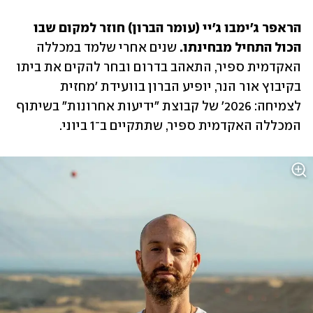
הראפר ג'ימבו ג'יי (עומר הברון) חוזר למקום שבו 
הכול התחיל מבחינתו. 
שנים אחרי שלמד במכללה 
האקדמית ספיר, התאהב בדרום ובחר להקים את ביתו 
בקיבוץ אור הנר, יופיע הברון בוועידת 'מחזית 
לצמיחה: 2026' של קבוצת ״ידיעות אחרונות״ בשיתוף 
המכללה האקדמית ספיר, שתתקיים ב־1 ביוני.