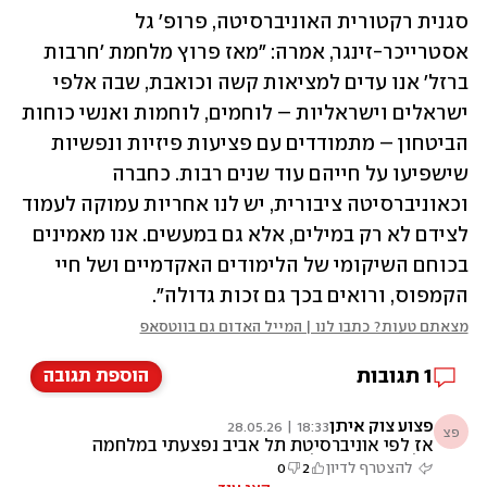
סגנית רקטורית האוניברסיטה, פרופ' גל 
אסטרייכר-זינגר, אמרה: "מאז פרוץ מלחמת 'חרבות 
ברזל' אנו עדים למציאות קשה וכואבת, שבה אלפי 
ישראלים וישראליות – לוחמים, לוחמות ואנשי כוחות 
הביטחון – מתמודדים עם פציעות פיזיות ונפשיות 
שישפיעו על חייהם עוד שנים רבות. כחברה 
וכאוניברסיטה ציבורית, יש לנו אחריות עמוקה לעמוד 
לצידם לא רק במילים, אלא גם במעשים. אנו מאמינים 
בכוחם השיקומי של הלימודים האקדמיים ושל חיי 
הקמפוס, ורואים בכך גם זכות גדולה".
מצאתם טעות? כתבו לנו | המייל האדום גם בווטסאפ
1
תגובות
הוספת תגובה
פצוע צוק איתן
18:33 | 28.05.26
פצ
אז לפי אוניברסיטת תל אביב נפצעתי במלחמה
הלא נכונה.. אחלה..
להצטרף לדיון
2
0