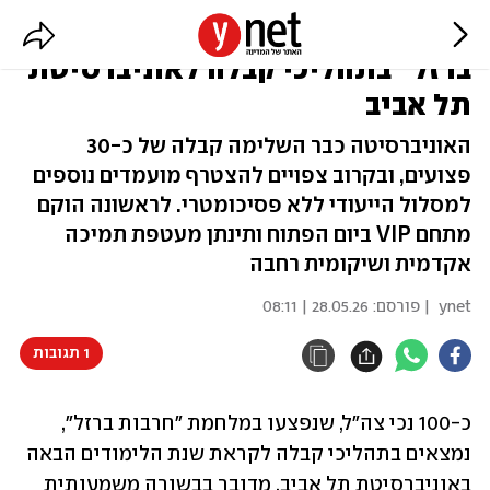
כ-100 נכי צה"ל שנפצעו ב"חרבות
ברזל" בתהליכי קבלה לאוניברסיטת
תל אביב
האוניברסיטה כבר השלימה קבלה של כ-30
פצועים, ובקרוב צפויים להצטרף מועמדים נוספים
למסלול הייעודי ללא פסיכומטרי. לראשונה הוקם
מתחם VIP ביום הפתוח ותינתן מעטפת תמיכה
אקדמית ושיקומית רחבה
ynet
| פורסם:
28.05.26 | 08:11
1 תגובות
כ-100 נכי צה"ל, שנפצעו במלחמת "חרבות ברזל", 
נמצאים בתהליכי קבלה לקראת שנת הלימודים הבאה 
באוניברסיטת תל אביב. מדובר בבשורה משמעותית 