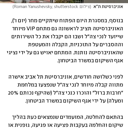
אוניברסיטת ת"א 
(
צילום: Roman Yanushevsky, shutterstock
)
בנוסף, במסגרת היום הפתוח שיתקיים מחר (יום ו'), 
האוניברסיטה תציב לראשונה גם מתחם VIP מיוחד 
שייועד לנכי צה"ל ושבו הם יקבלו את כל השירותים 
וההסברים על התוכניות, הקבלה והמעטפת 
שהאוניברסיטה נותנת. המתחם יאויש גם על ידי נציגי 
אגף השיקום במשרד הביטחון.
לפני כשלושה חודשים, אוניברסיטת תל אביב אישרה 
מתווה קבלה מיוחד לנכי צה"ל שנפצעו במלחמת 
"חרבות ברזל" והוכרו כנכי צה"ל (שהיקף נכותם 20% 
ומעלה) על ידי אגף השיקום במשרד הביטחון. 
בהתאם להחלטה, המועמדים שנמצאים כעת בהליך 
שיקום והחלמה בעקבות פציעה או פגיעה, גופנית או 