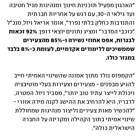
"הארגון מפעיל תוכניות חינוך ומנהיגות מגיל חטיבה 
ועד גילאי ה-30, עם דגש על אחריות חברתית 
והתנדבות כחלק בלתי נפרד", אומר אריאל ויזל, מנכ"ל 
"כוכבי המדבר" ומציג נתונים יוצאי דופן:
 92% זכאות 
לבגרות, אפס אחוזי נשירה ו-85% מהצעירים 
שממשיכים ללימודים אקדמיים, לעומת כ-8% בלבד 
במגזר כולו.
"הקמפוס נולד מתוך אמונה שהשינוי האמיתי חייב 
להגיע מבפנים - מצעירים וצעירות בעלי מוטיבציה 
ויכולת לייצר עתיד טוב יותר", מסביר ויזל. המטרה, 
לדבריו, היא להרחיב את ההישג לקנה מידה אזורי - 
"להכשיר מאות צעירים וליצור מנהיגות שמחוללת 
שינוי אמיתי בתוך הקהילה ומקרינה על החברה 
הישראלית כולה".