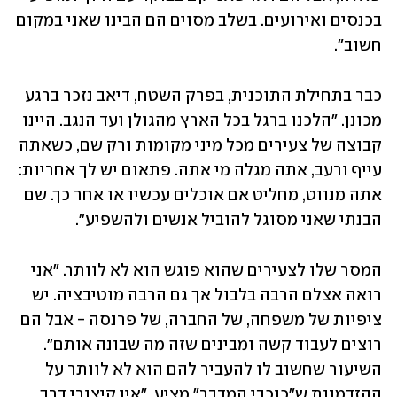
בכנסים ואירועים. בשלב מסוים הם הבינו שאני במקום 
חשוב".
כבר בתחילת התוכנית, בפרק השטח, דיאב נזכר ברגע 
מכונן. "הלכנו ברגל בכל הארץ מהגולן ועד הנגב. היינו 
קבוצה של צעירים מכל מיני מקומות ורק שם, כשאתה 
עייף ורעב, אתה מגלה מי אתה. פתאום יש לך אחריות: 
אתה מנווט, מחליט אם אוכלים עכשיו או אחר כך. שם 
הבנתי שאני מסוגל להוביל אנשים ולהשפיע".
המסר שלו לצעירים שהוא פוגש הוא לא לוותר. "אני 
רואה אצלם הרבה בלבול אך גם הרבה מוטיבציה. יש 
ציפיות של משפחה, של החברה, של פרנסה - אבל הם 
רוצים לעבוד קשה ומבינים שזה מה שבונה אותם". 
השיעור שחשוב לו להעביר להם הוא לא לוותר על 
ההזדמנות ש"כוכבי המדבר" מציע. "אין קיצורי דרך. 