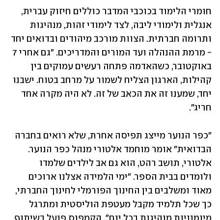
חומרי הלימוד בכוכבי המדבר כוללים חיזוק עברית, 
אנגלית ולימודי ליבה, לצד לימודי זהות, מנהיגות 
ותרומה חברתית. הצוות מורכב מיהודים ובדואים יחד 
- מרמת ההנהלה ועד המורים והמדריכים. "גם אחרי 7 
באוקטובר, כשהאדמה פתחה רעשים עמוקים בין 
קהילות, הארגון הצליח לשמור על מרחב בטוח. ישבנו 
יחד, שמענו זה את הכאב של זה. לא היה מקרה אחד 
חריג". 
"כפר הנוער מייצג תפיסה אחרת, שלא רואים בחברה 
הבדואית" אומר מוחמד אלטורי מנהל כפר הנוער. 
אלטורי, תושב רהט, הוא גם אב לילדים שלמדו 
ולומדים בבית הספר. "ימי הלמידה אצלנו ארוכים 
מאוד ומשלבים בין החינוך הפורמלי לחינוך החברתי, 
כך שכל תלמיד מקבל מעטפת הוליסטית ומתרגל 
מיומנויות מנהיגות בכל יום". הקמפוס פועל בשיתוף 