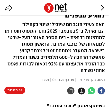
"השינוי בחברה הבדואית חייב
להגיע מבפנים"
האם צעירי הנגב הם שיובילו שינוי בקהילה
הבדואית? ב-5 בנובמבר 2025 נחנך קמפוס חוסידמן
למנהיגות בדואית - בית הספר האזורי העל-שבטי
למנהיגות של כוכבי המדבר, הראשון מסוגו
בישראל. המעבר ממתחם זמני למרחב קבוע
מאפשר הרחבה ל-600 תלמידים בשנה והמודל
כבר הוכיח את עצמו עם 92% זכאות לבגרות ואפס
אחוזי נשירה
נעמה כהן-פרידמן
| עודכן:
06.11.25 | 12:21
64 תגובות
בשיתוף ארגון "כוכבי המדבר" 