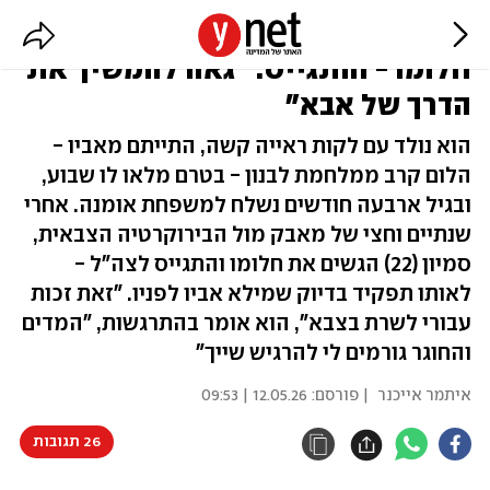
יתום צה"ל לקוי ראייה הגשים את
חלומו - והתגייס: "גאה להמשיך את
הדרך של אבא"
הוא נולד עם לקות ראייה קשה, התייתם מאביו -
הלום קרב ממלחמת לבנון - בטרם מלאו לו שבוע,
ובגיל ארבעה חודשים נשלח למשפחת אומנה. אחרי
שנתיים וחצי של מאבק מול הבירוקרטיה הצבאית,
סמיון (22) הגשים את חלומו והתגייס לצה"ל -
לאותו תפקיד בדיוק שמילא אביו לפניו. "זאת זכות
עבורי לשרת בצבא", הוא אומר בהתרגשות, "המדים
והחוגר גורמים לי להרגיש שייך"
איתמר אייכנר
| פורסם:
12.05.26 | 09:53
26 תגובות