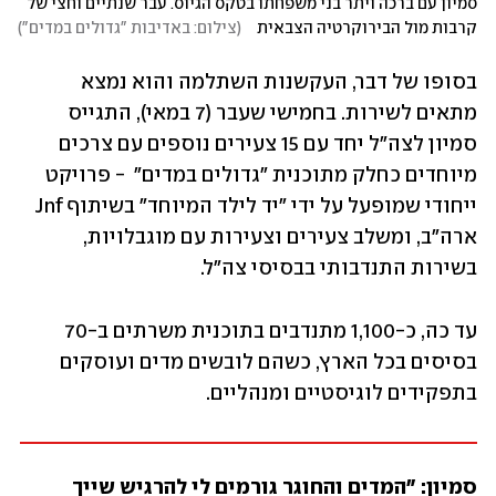
סמיון עם ברכה ויתר בני משפחתו בטקס הגיוס. עבר שנתיים וחצי של 
קרבות מול הבירוקרטיה הצבאית   
(
צילום: באדיבות "גדולים במדים"
)
בסופו של דבר, העקשנות השתלמה והוא נמצא 
מתאים לשירות. בחמישי שעבר (7 במאי), התגייס 
סמיון לצה"ל יחד עם 15 צעירים נוספים עם צרכים 
מיוחדים כחלק מתוכנית "גדולים במדים"  - פרויקט 
ייחודי שמופעל על ידי "יד לילד המיוחד" בשיתוף Jnf 
ארה"ב, ומשלב צעירים וצעירות עם מוגבלויות, 
בשירות התנדבותי בבסיסי צה"ל. 
עד כה, כ-1,100 מתנדבים בתוכנית משרתים ב-70 
בסיסים בכל הארץ, כשהם לובשים מדים ועוסקים 
בתפקידים לוגיסטיים ומנהליים.
סמיון: "המדים והחוגר גורמים לי להרגיש שייך 