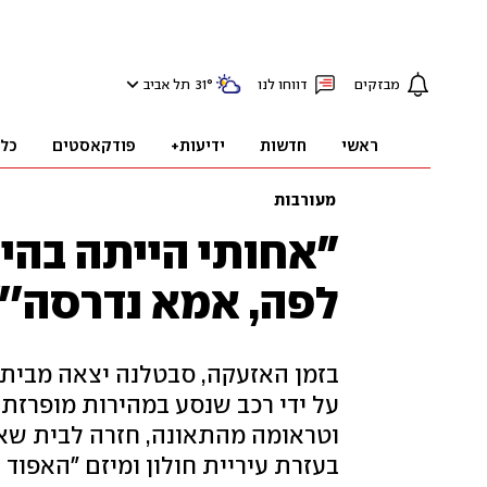
מבזקים
דווחו לנו
°
31
תל אביב
ראשי
חדשות
ידיעות+
פודקאסטים
כל
מעורבות
"אחותי הייתה בהיס
לפה, אמא נדרסה'"
בזמן האזעקה, סבטלנה יצאה מביתה
על ידי רכב שנסע במהירות מופרזת
וטראומה מהתאונה, חזרה לבית שאין
בעזרת עיריית חולון ומיזם "האפוד