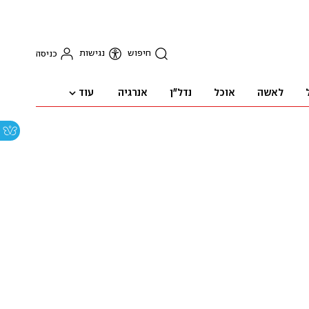
חיפוש
נגישות
כניסה
עוד
לאשה
אוכל
נדל"ן
אנרגיה