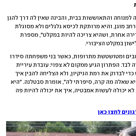
בתום ארבעה ימי אשפוז שוחררה סבטלנה למנוחה והתאוששות בבית, והבינה שאין לה דרך להגן 
על עצמה. ירי הטילים נמשך, הבית נטול מרחב מוגן, והיא מרותקת לכיסא גלגלים ולא מסוגלת  
למקלט שמעבר לכביש. "הבנו שאין לנו ברירה אחרת, ושהיא צריכה להיות במקלט", מספרת 
ישון במקלט הציבורי. 
שלושה ימים היא העבירה כך, סובלת מכאבים ומטושטשת מתרופות, כאשר בני משפחתה סידרו 
לה מיטה והתחלפו בתורות כדי שלא תהיה לבד. הפתרון הגיע ממקום לא צפוי: עובדת עיריית 
חולון נתקלה בסבטלנה כשהגיעה למקלט כדי לבדוק את רמת הניקיון, ולא הצליחה להבין איך 
אפשר להישאר במקום כזה במצב כזה. "היא שאלה מה קרה, סיפרתי לה", אומרת סבטלנה. "היא 
ענתה, את לא יכולה ללכת לשירותים, את לא יכולה לעשות אמבטיה, איך את יכולה להיות פה 
ונים לחצו כאן