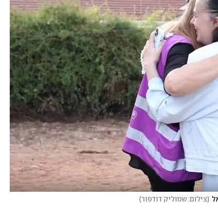
ל
(
צילום: שמוליק דודפור
)