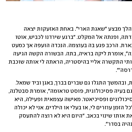
השגרה של סבטלנה נגדעה ברגע אחד, במהלך מבצע "שאגת הארי". באחת האזעקות יצאה 
סבטלנה מהבית כשהיא אוחזת ביד את נכדתה, ופנתה אל המקלט. "ברגע שירדנו לכביש, אוטו 
דרס אותי במהירות מאוד חזקה", היא מתארת. הרכב פגע בה בעוצמה. הנכדה הועפה אך כמעט 
לא נפגעה. "את רוב המכה אימא שלי ספגה", אומרת ליקה בראיה, בתה. הבשורה הקשה הגיעה 
לליקה בשיחת וידאו באמצע אזעקה. "אחותי התקשרה אליי בהיסטריה, הראתה לי אותה שוכבת 
סה'". 
הפגיעה הייתה קשה. חמש צלעות שבורות, ובהמשך התגלו גם שברים בברך, באגן וביד שמאל. 
הפגיעה הותירה חותם גם על הנפש. "יש גם בעיה פסיכולוגית, פוסט טראומה", אומרת סבטלנה, 
שסיפרה שהיום היא מטופלת בידי שני פסיכולוגים ופסיכיאטר. מאישה עצמאית ופעילה, היא 
הפכה לאדם שכמעט ולא יוצא מהמיטה. "כל הזמן עוזרים לי, או בעלי או הילדים. אני לא יכולה 
לשים אפילו נעליים בעצמי". ליקה רואה את אותו שינוי בכאב. "היום היא לא רוצה להתעסק 
היה בסדר".