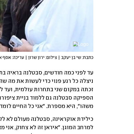
כתבת: שי בן יעקב | צילום: ירון שרון | עריכה: אסף א
משהו", היא מספרת. "אני כל החיים לומדת