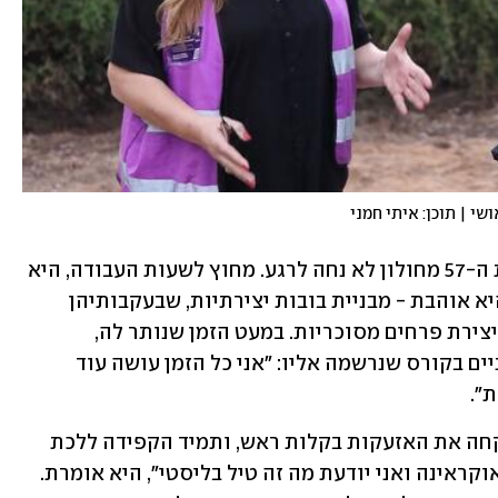
ושי | תוכן: איתי חמני
עד לפני כמה חודשים, סבטלנה בראיה בת ה-57 מחולון לא נחה לרגע. מחוץ לשעות העבודה, היא 
ניצלה כל רגע פנוי כדי לעשות את מה שהיא אוהבת - מבניית בובות יצירתיות, שבעקבותיהן 
זכתה במקום שני בתחרות עולמית, ועד ליצירת פרחים מסוכריות. במעט הזמן שנותר לה, 
הספיקה סבטלנה גם ללמוד בניית ציפורניים בקורס שנרשמה אליו: "אני כל הזמן עושה עוד 
".
כילידת אוקראינה, סבטלנה מעולם לא לקחה את האזעקות בקלות ראש, ותמיד הקפידה ללכת 
למרחב המוגן. "איראן זה לא צחוק, אני מאוקראינה ואני יודעת מה זה טיל בליסטי", היא אומרת. 