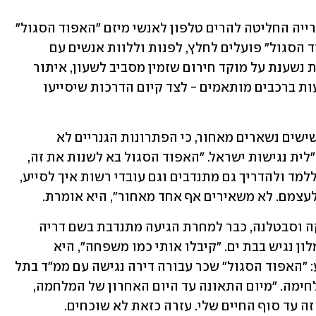
בעקבות המפגש עם סבטלנה, עובדת העירייה החליטה להרים טלפון לאנשי מיזם "האפוד הסגול" 
של עמותת "נגישות ישראל". אנשי "האפוד הסגול" פועלים לחלץ, לפנות וללוות אנשים עם 
מוגבלות וקשישים בשעת חירום. הפעילות נשענת על מוקד חירום שזמין מסביב לשעון, איתור 
ומימון של דיור נגיש עם מרחב מוגן, והסעות ברכבים מותאמים - לצד קיום הדרכות שיסייעו 
"לצערנו, בחירום, אנשים עם מוגבלות וקשישים נשארים מאחור, כי הפתרונות הגנריים לא 
מתאימים להם", מסבירה מיכל רימון, מנכ"לית נגישות ישראל. "האפוד הסגול בא לשנות את זה, 
להגביר מודעות לצורך בנגישות בחירום, ללמד ולהדריך גם מתנדבים וגם עובדי רשות איך לסייע, 
לעצמם. לא משאירים אף אחד מאחור", היא אומרת.
מרגע הפנייה, הדברים זזו מהר. לדברי ליקה וסבטלנה, כבר למחרת הגיעה מתנדבת בשם דריה 
מ"האפוד הסגול" ופינתה את סבטלנה למלון נגיש בבת ים. "קיבלו אותי כמו משפחה", היא 
אומרת, וגם כשחזרה מהמלון קיבלה סיוע: "האפוד הסגול" שכר עבורה דירה נגישה עם ממ"ד בתל 
אביב, שבה שהתה עד היום שבו נגמרה הלחימה. "מיום התאונה עד היום האחרון של המלחמה, 
עזרו לי", אומרת סבטלנה. "אני אזכור את זה עד סוף החיים שלי. עזרה כזאת לא שוכחים. 