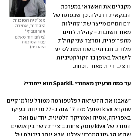
מקבלים את האשראי במערכת 
הבנקאית הרגילה. כך שבסופו של 
מנכ"לית הסוכנות 
יום המיזם מייצר שתי קהילות 
היהודית, אמירה 
אהרונוביץ'
מאוד חשובות - קהילת לווים 
צילום: דוד סאלם 
מהפריפריה, ומהצד שני קהילת 
עבור הסוכנות 
היהודית
מלווים חברתיים שנרתמת לסייע 
לישראל באופן בו הקולקטיביות 
והציבוריות מאוד נוכחת.
עד כמה הרעיון מאחורי SparkIL הוא ייחודי? 
"שאבנו את ההשראה לפלטפורמה ממודל עולמי קיים 
שנקרא kiva ופועל מזה 17 שנה ב-77 מדינות, בעיקר 
באפריקה, אסיה ואמריקה הלטינית. יחד עם זאת 
המודל של kiva עוסק פחות ביצירת קשר בין אנשים 
שהיא הרעיון המרכזי אצלנו, אלא יותר ביכולת של 