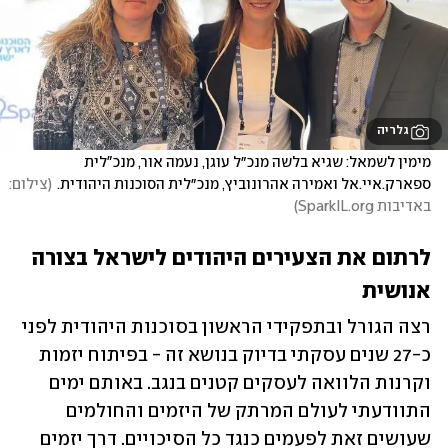
גלריה
מימין לשמאל: שגיא בלשה מנכ״ל עוגן, נעמה אור, מנכ"לית 
ספארק.איי.אל ואמירה אהרונוביץ, מנכ״לית הסוכנות היהודית.
(
צילום: 
באדיבות SparkIL.org
)
לרתום את הצעירים היהודים לישראל בצורה 
אנושית
רצה הגורל ובתפקידי הראשון בסוכנות היהודית לפני 
כ-27 שנים עסקתי בדיוק בנושא זה - בפיתוח יזמות 
וקרנות הלוואה לעסקים קטנים בנגב. באותם ימים 
התוודעתי לעולם המרתק של היזמים והחולמים 
שעושים זאת לפעמים כנגד כל הסיכויים. דרך יזמים 